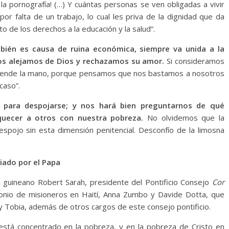
 la pornografía! (…) Y cuántas personas se ven obligadas a vivir
por falta de un trabajo, lo cual les priva de la dignidad que da
to de los derechos a la educación y la salud”.
mbién es causa de ruina económica, siempre va unida a la
nos alejamos de Dios y rechazamos su amor.
Si consideramos
 tiende la mano, porque pensamos que nos bastamos a nosotros
caso”.
para despojarse; y nos hará bien preguntarnos de qué
quecer a otros con nuestra pobreza.
No olvidemos que la
espojo sin esta dimensión penitencial. Desconfío de la limosna
iado por el Papa
 guineano Robert Sarah, presidente del Pontificio Consejo
Cor
nio de misioneros en Haití, Anna Zumbo y Davide Dotta, que
 y Tobia, además de otros cargos de este consejo pontificio.
está concentrado en la pobreza, y en la pobreza de Cristo en