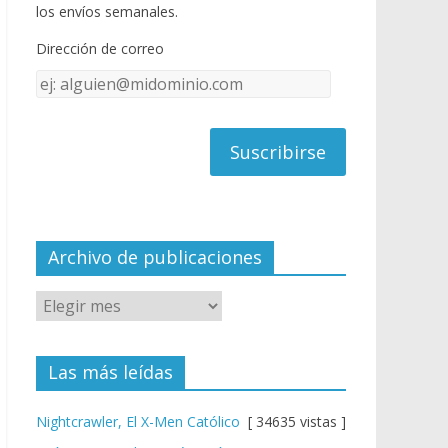
o
u
los envíos semanales.
o
b
Dirección de correo
k
e
Dirección
C
de
h
correo
a
n
n
el
Archivo de publicaciones
Las más leídas
Nightcrawler, El X-Men Católico
[ 34635 vistas ]