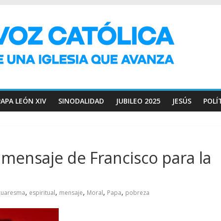
PAPA LEÓN XIV
SINODALIDAD
JUBILEO 2025
JESÚS
POLÍ
 mensaje de Francisco para la
,
,
,
,
,
cuaresma
espiritual
mensaje
Moral
Papa
pobreza