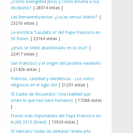
¿Cómo evangeliza Jesús y cómo enseña a sus
discípulos?
[ 28314 vistas ]
Las bienaventuranzas: ¿Lucas versus Mateo?
[
23210 vistas ]
La encíclica “Laudato si” del Papa Francisco en
50 frases
[ 23164 vistas ]
¿Jesús se sintió abandonado en la cruz?
[
22417 vistas ]
San Francisco y el origen del pesebre navideño
[ 21426 vistas ]
Pobreza, castidad y obediencia… Los votos
religiosos en el siglo XXI
[ 21231 vistas ]
‘El Dador de Recuerdos’: Una realidad que
omite lo que nos hace humanos
[ 17268 vistas
]
Frases más importantes del Papa Francisco en
la JMJ 2013 (Brasil)
[ 15924 vistas ]
‘El Vaticano: todas las pinturas’ revela arte