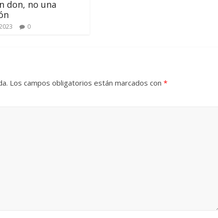
n don, no una
ón
 2023
0
da.
Los campos obligatorios están marcados con
*