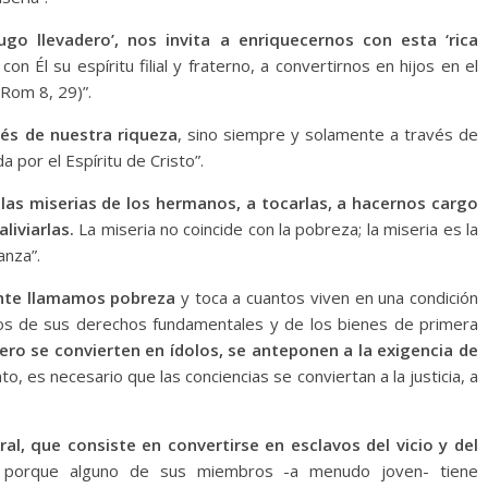
go llevadero’, nos invita a enriquecernos con esta ‘rica
con Él su espíritu filial y fraterno, a convertirnos en hijos en el
Rom 8, 29)”.
vés de nuestra riqueza
, sino siempre y solamente a través de
 por el Espíritu de Cristo”.
 las miserias de los hermanos, a tocarlas, a hacernos cargo
liviarlas.
La miseria no coincide con la pobreza; la miseria es la
anza”.
ente llamamos pobreza
y toca a cuantos viven en una condición
os de sus derechos fundamentales y de los bienes de primera
inero se convierten en ídolos, se anteponen a la exigencia de
o, es necesario que las conciencias se conviertan a la justicia, a
l, que consiste en convertirse en esclavos del vicio y del
as porque alguno de sus miembros -a menudo joven- tiene