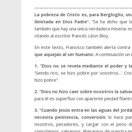
————————————————————
La pobreza de Cristo es, para Bergloglio, u
ilimitada en Dios Padre”.
“Se ha dicho que la
también que hay una única verdadera miseria: no
citando al escritor francés Léon Bloy.
En este texto, Francisco también alerta contra
que aquejan al ser humano.
A continuación un 
1. “Dios no se revela mediante el poder y 
‘Siendo rico, se hizo pobre por vosotros…’ Cris
hizo pobre”.
2. “Dios no hizo caer sobre nosotros la salva
para él es superfluo con aparente piedad filantró
3. “Cuando Jesús entra en las aguas del Jordá
necesita penitencia, conversión
; lo hace pa
nosotros, pecadores, y cargar con el peso 
consolarnos, salvarnos, liberarnos de nuestra mi