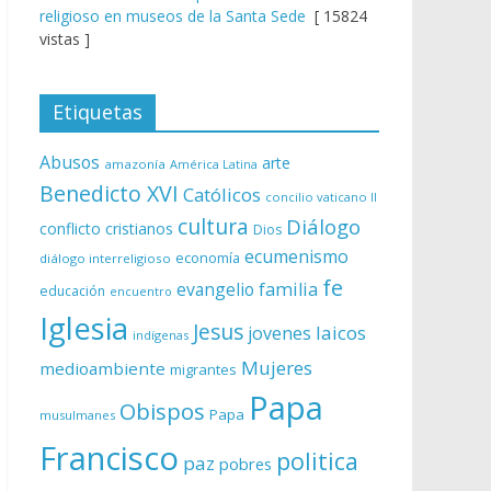
religioso en museos de la Santa Sede
[ 15824
vistas ]
Etiquetas
Abusos
arte
amazonía
América Latina
Benedicto XVI
Católicos
concilio vaticano II
cultura
Diálogo
conflicto
cristianos
Dios
ecumenismo
economía
diálogo interreligioso
fe
evangelio
familia
educación
encuentro
Iglesia
Jesus
laicos
jovenes
indígenas
Mujeres
medioambiente
migrantes
Papa
Obispos
Papa
musulmanes
Francisco
politica
paz
pobres