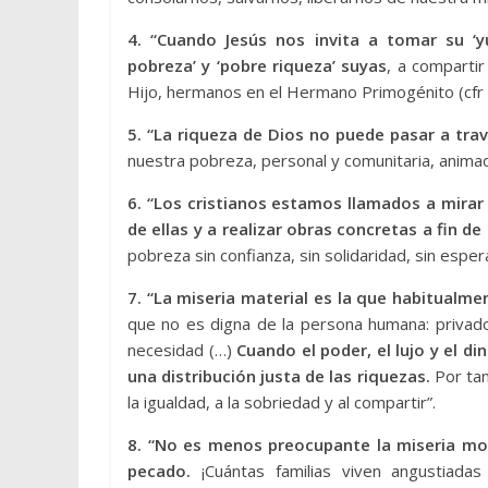
4. “Cuando Jesús nos invita a tomar su ‘yu
pobreza’ y ‘pobre riqueza’ suyas
, a compartir 
Hijo, hermanos en el Hermano Primogénito (cfr 
5. “La riqueza de Dios no puede pasar a tra
nuestra pobreza, personal y comunitaria, animada
6. “Los cristianos estamos llamados a mirar
de ellas y a realizar obras concretas a fin de a
pobreza sin confianza, sin solidaridad, sin esper
7. “La miseria material es la que habitualm
que no es digna de la persona humana: privad
necesidad (…)
Cuando el poder, el lujo y el d
una distribución justa de las riquezas.
Por tant
la igualdad, a la sobriedad y al compartir”.
8. “No es menos preocupante la miseria mora
pecado.
¡Cuántas familias viven angustiad