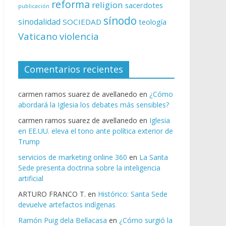
reforma
religion
sacerdotes
publicación
sínodo
sinodalidad
SOCIEDAD
teología
Vaticano
violencia
Comentarios recientes
carmen ramos suarez de avellanedo
en
¿Cómo
abordará la Iglesia los debates más sensibles?
carmen ramos suarez de avellanedo
en
Iglesia
en EE.UU. eleva el tono ante política exterior de
Trump
servicios de marketing online 360
en
La Santa
Sede presenta doctrina sobre la inteligencia
artificial
ARTURO FRANCO T.
en
Histórico: Santa Sede
devuelve artefactos indígenas
Ramón Puig dela Bellacasa
en
¿Cómo surgió la