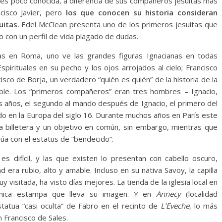
 es poco conocida, a diferencia de sus compañeros jesuitas más
isco Javier, pero
los que conocen su historia consideran
uitas.
Edel McClean presenta uno de los primeros jesuitas que
o con un perfil de vida plagado de dudas.
icas en Roma, uno ve las grandes figuras Ignacianas en todas
spirituales en su pecho y los ojos arrojados al cielo; Francisco
isco de Borja, un verdadero “quién es quién” de la historia de la
ble. Los “primeros compañeros” eran tres hombres – Ignacio,
s años, el segundo al mando después de Ignacio, el primero del
o en la Europa del siglo 16. Durante muchos años en París este
a billetera y un objetivo en común, sin embargo, mientras que
núa con el estatus de “bendecido”.
 difícil, y las que existen lo presentan con cabello oscuro,
era rubio, alto y amable. Incluso en su nativa Savoy, la capilla
y visitada, ha visto días mejores. La tienda de la iglesia local en
nica estampa que lleva su imagen. Y en
Annecy
(localidad
tatua “casi oculta” de Fabro en el recinto de
L’Eveche
, lo más
 Francisco de Sales.