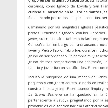
grupo en ser ordenado sacerdote.
Su historia
cercanos, como Ignacio de Loyola y San Franc
curiosa su ausencia en la lista de santos jes
fue admirado por todos los que lo conocían, per
Caminando por las magníficas iglesias jesuít
partes. Tenemos a Ignacio, con los Ejercicios E
Javier, su cruz en alto, Roberto Belarmino, Franc
Compañía, sin embargo con una ausencia nota
Javier y Pedro Fabro. Fabro fue, durante mucho
grupo en ser ordenado, un hombre muy solicitad
grupo de tres compartieron una habitación, un
Ignacio y Javier fueron santificados, Fabro conti
Incluso la búsqueda de una imagen de Fabro es
pequeño y con gesto adusto, cuando en realidad 
construida en la granja Fabro, aunque limpia y mu
Le Grand Bornand
se ha quedado sin la ú
perteneciente a Savoy), preguntando por la es
probable es que señalen hacia la Catedral de San