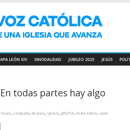
PAPA LEÓN XIV
SINODALIDAD
JUBILEO 2025
JESÚS
POLÍ
‘En todas partes hay algo
,
,
,
,
,
beato
Compañia de Jesus
Ignacio
JESUITA
Pedro Fabro
santo