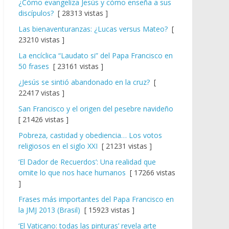
¿Cómo evangeliza Jesús y cómo enseña a sus
discípulos?
[ 28313 vistas ]
Las bienaventuranzas: ¿Lucas versus Mateo?
[
23210 vistas ]
La encíclica “Laudato si” del Papa Francisco en
50 frases
[ 23161 vistas ]
¿Jesús se sintió abandonado en la cruz?
[
22417 vistas ]
San Francisco y el origen del pesebre navideño
[ 21426 vistas ]
Pobreza, castidad y obediencia… Los votos
religiosos en el siglo XXI
[ 21231 vistas ]
‘El Dador de Recuerdos’: Una realidad que
omite lo que nos hace humanos
[ 17266 vistas
]
Frases más importantes del Papa Francisco en
la JMJ 2013 (Brasil)
[ 15923 vistas ]
‘El Vaticano: todas las pinturas’ revela arte