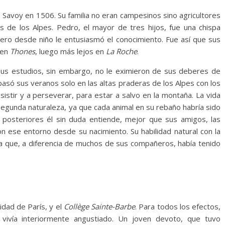
n Savoy en 1506. Su familia no eran campesinos sino agricultores
es de los Alpes. Pedro, el mayor de tres hijos, fue una chispa
, pero desde niño le entusiasmó el conocimiento. Fue así que sus
 en
Thones
, luego más lejos en
La Roche
.
 Sus estudios, sin embargo, no le eximieron de sus deberes de
pasó sus veranos solo en las altas praderas de los Alpes con los
sistir y a perseverar, para estar a salvo en la montaña. La vida
 segunda naturaleza, ya que cada animal en su rebaño habría sido
os posteriores él sin duda entiende, mejor que sus amigos, las
on ese entorno desde su nacimiento. Su habilidad natural con la
 la que, a diferencia de muchos de sus compañeros, había tenido
idad de París, y el
Collège Sainte-Barbe
. Para todos los efectos,
 vivía interiormente angustiado. Un joven devoto, que tuvo