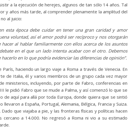
sistir a la ejecución de herejes, algunos de tan sólo 14 años. Tal
stor y años más tarde, al comprender plenamente la amplitud del
o al juicio:
 en esta época debe cuidar en tener una gran caridad y amor
uena voluntad, así el amor podrá ser recíproco y nos otorgarán
 hacer al hablar familiarmente con ellos acerca de los asuntos
debate en el que un lado intenta acabar con el otro. Debemos
hacerlo en lo que podría evidenciar las diferencias de opinión”.
 París, haciendo un largo viaje a Roma a través de Venecia. En
orte de Italia, él y varios miembros de un grupo cada vez mayor
ministerios, incluyendo, por parte de Fabro, conferencias en
 III le pidió Fabro que se mude a Palma, y así comenzó lo que se
do de aquí para allá por toda Europa, donde quiera que se sintió
 llevaron a España, Portugal, Alemania, Bélgica, Francia y Suiza.
. Dado que viajaba a pie, y las fronteras físicas y políticas hacen
e más cercano a 14.000. No regresó a Roma ni vio a su estimado
arde.