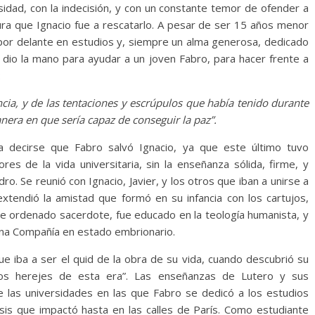
idad, con la indecisión, y con un constante temor de ofender a
cura que Ignacio fue a rescatarlo. A pesar de ser 15 años menor
 por delante en estudios y, siempre un alma generosa, dedicado
o dio la mano para ayudar a un joven Fabro, para hacer frente a
:
ia, y de las tentaciones y escrúpulos que había tenido durante
nera en que sería capaz de conseguir la paz”.
a decirse que Fabro salvó Ignacio, ya que este último tuvo
ores de la vida universitaria, sin la enseñanza sólida, firme, y
o. Se reunió con Ignacio, Javier, y los otros que iban a unirse a
extendió la amistad que formó en su infancia con los cartujos,
ue ordenado sacerdote, fue educado en la teología humanista, y
una Compañía en estado embrionario.
e iba a ser el quid de la obra de su vida, cuando descubrió su
los herejes de esta era”. Las enseñanzas de Lutero y sus
 las universidades en las que Fabro se dedicó a los estudios
isis que impactó hasta en las calles de París. Como estudiante