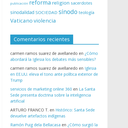
reforma
religion
sacerdotes
publicación
sínodo
sinodalidad
SOCIEDAD
teología
Vaticano
violencia
Comentarios recientes
carmen ramos suarez de avellanedo
en
¿Cómo
abordará la Iglesia los debates más sensibles?
carmen ramos suarez de avellanedo
en
Iglesia
en EE.UU. eleva el tono ante política exterior de
Trump
servicios de marketing online 360
en
La Santa
Sede presenta doctrina sobre la inteligencia
artificial
ARTURO FRANCO T.
en
Histórico: Santa Sede
devuelve artefactos indígenas
Ramón Puig dela Bellacasa
en
¿Cómo surgió la