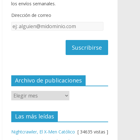
o
u
los envíos semanales.
o
b
Dirección de correo
k
e
Dirección
C
de
h
correo
a
n
n
el
Archivo de publicaciones
Las más leídas
Nightcrawler, El X-Men Católico
[ 34635 vistas ]