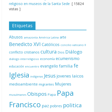
religioso en museos de la Santa Sede
[ 15824
vistas ]
Etiquetas
Abusos
arte
amazonía
América Latina
Benedicto XVI
Católicos
concilio vaticano II
cultura
Diálogo
conflicto
cristianos
Dios
ecumenismo
economía
diálogo interreligioso
fe
evangelio
familia
educación
encuentro
Iglesia
Jesus
laicos
jovenes
indígenas
Mujeres
medioambiente
migrantes
Papa
Obispos
Papa
musulmanes
Francisco
politica
paz
pobres