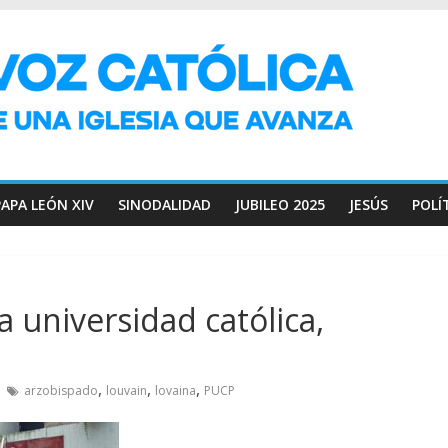
PAPA LEÓN XIV
SINODALIDAD
JUBILEO 2025
JESÚS
POLÍ
a universidad católica,
,
,
,
arzobispado
louvain
lovaina
PUCP