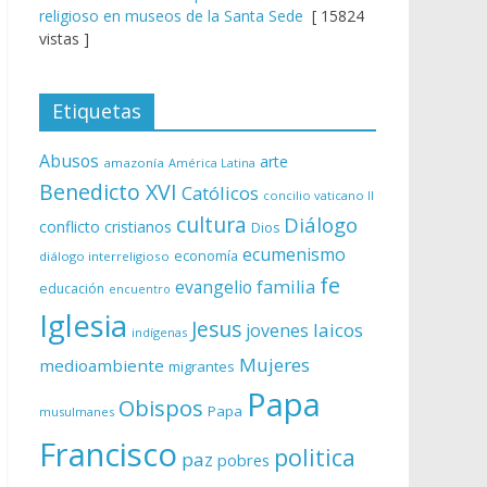
religioso en museos de la Santa Sede
[ 15824
vistas ]
Etiquetas
Abusos
arte
amazonía
América Latina
Benedicto XVI
Católicos
concilio vaticano II
cultura
Diálogo
conflicto
cristianos
Dios
ecumenismo
economía
diálogo interreligioso
fe
evangelio
familia
educación
encuentro
Iglesia
Jesus
laicos
jovenes
indígenas
Mujeres
medioambiente
migrantes
Papa
Obispos
Papa
musulmanes
Francisco
politica
paz
pobres