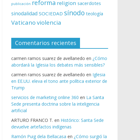
reforma
religion
sacerdotes
publicación
sínodo
sinodalidad
SOCIEDAD
teología
Vaticano
violencia
Comentarios recientes
carmen ramos suarez de avellanedo
en
¿Cómo
abordará la Iglesia los debates más sensibles?
carmen ramos suarez de avellanedo
en
Iglesia
en EE.UU. eleva el tono ante política exterior de
Trump
servicios de marketing online 360
en
La Santa
Sede presenta doctrina sobre la inteligencia
artificial
ARTURO FRANCO T.
en
Histórico: Santa Sede
devuelve artefactos indígenas
Ramón Puig dela Bellacasa
en
¿Cómo surgió la