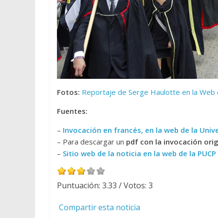
Fotos:
Reportaje de Serge Haulotte en la Web 
Fuentes:
–
Invocación en francés, en la web de la Univ
– Para descargar un
pdf con la invocación orig
–
Sitio web de la noticia en la web de la PU
Puntuación:
3.33
/ Votos:
3
Compartir esta noticia