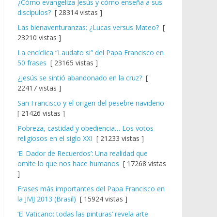
¿Cómo evangeliza Jesús y cómo enseña a sus
discípulos?
[ 28314 vistas ]
Las bienaventuranzas: ¿Lucas versus Mateo?
[
23210 vistas ]
La encíclica “Laudato si” del Papa Francisco en
50 frases
[ 23165 vistas ]
¿Jesús se sintió abandonado en la cruz?
[
22417 vistas ]
San Francisco y el origen del pesebre navideño
[ 21426 vistas ]
Pobreza, castidad y obediencia… Los votos
religiosos en el siglo XXI
[ 21233 vistas ]
‘El Dador de Recuerdos’: Una realidad que
omite lo que nos hace humanos
[ 17268 vistas
]
Frases más importantes del Papa Francisco en
la JMJ 2013 (Brasil)
[ 15924 vistas ]
‘El Vaticano: todas las pinturas’ revela arte