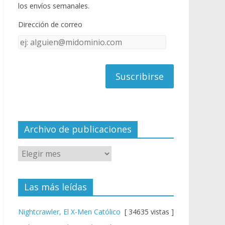
o
u
los envíos semanales.
o
b
Dirección de correo
k
e
Dirección
C
de
h
correo
a
n
n
el
Archivo de publicaciones
Las más leídas
Nightcrawler, El X-Men Católico
[ 34635 vistas ]