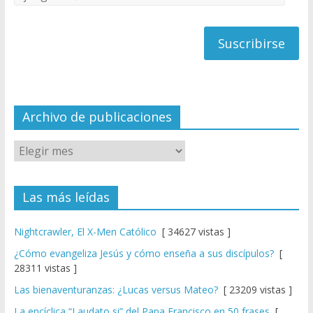
C
de
h
correo
a
n
n
el
Archivo de publicaciones
Las más leídas
Nightcrawler, El X-Men Católico
[ 34627 vistas ]
¿Cómo evangeliza Jesús y cómo enseña a sus discípulos?
[
28311 vistas ]
Las bienaventuranzas: ¿Lucas versus Mateo?
[ 23209 vistas ]
La encíclica “Laudato si” del Papa Francisco en 50 frases
[