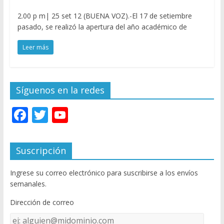
2.00 p m| 25 set 12 (BUENA VOZ).-El 17 de setiembre
pasado, se realizó la apertura del año académico de
Leer más
Síguenos en la redes
F
T
Y
ac
w
o
e
itt
u
Suscripción
b
er
T
Ingrese su correo electrónico para suscribirse a los envíos
o
u
semanales.
o
b
Dirección de correo
k
e
Dirección