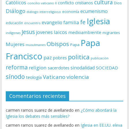
cultura
Católicos
conflicto
cristianos
Dios
concilio vaticano II
Diálogo
ecumenismo
economía
diálogo interreligioso
Iglesia
fe
evangelio
familia
educación
encuentro
Jesus
laicos
jovenes
medioambiente
migrantes
indígenas
Papa
Obispos
Mujeres
Papa
musulmanes
Francisco
politica
paz
pobres
publicación
reforma
religion
sinodalidad
sacerdotes
SOCIEDAD
sínodo
Vaticano
violencia
teología
Comentarios recientes
carmen ramos suarez de avellanedo
en
¿Cómo abordará la
Iglesia los debates más sensibles?
carmen ramos suarez de avellanedo
en
Iglesia en EE.UU. eleva