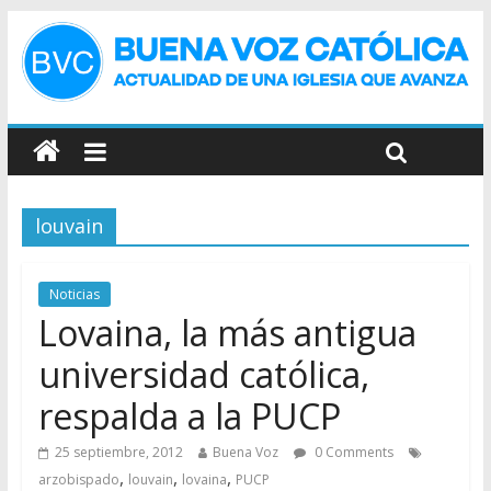
louvain
Noticias
Lovaina, la más antigua
universidad católica,
respalda a la PUCP
25 septiembre, 2012
Buena Voz
0 Comments
,
,
,
arzobispado
louvain
lovaina
PUCP