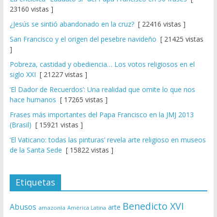
23160 vistas ]
¿Jesús se sintió abandonado en la cruz?
[ 22416 vistas ]
San Francisco y el origen del pesebre navideño
[ 21425 vistas
]
Pobreza, castidad y obediencia… Los votos religiosos en el
siglo XXI
[ 21227 vistas ]
‘El Dador de Recuerdos’: Una realidad que omite lo que nos
hace humanos
[ 17265 vistas ]
Frases más importantes del Papa Francisco en la JMJ 2013
(Brasil)
[ 15921 vistas ]
‘El Vaticano: todas las pinturas’ revela arte religioso en museos
de la Santa Sede
[ 15822 vistas ]
Etiquetas
Benedicto XVI
Abusos
arte
amazonía
América Latina