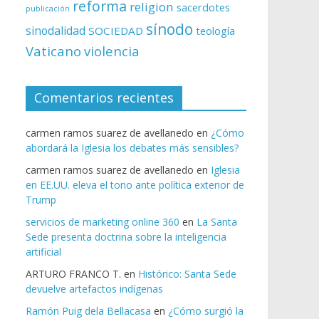
reforma
religion
sacerdotes
publicación
sínodo
sinodalidad
SOCIEDAD
teología
Vaticano
violencia
Comentarios recientes
carmen ramos suarez de avellanedo
en
¿Cómo
abordará la Iglesia los debates más sensibles?
carmen ramos suarez de avellanedo
en
Iglesia
en EE.UU. eleva el tono ante política exterior de
Trump
servicios de marketing online 360
en
La Santa
Sede presenta doctrina sobre la inteligencia
artificial
ARTURO FRANCO T.
en
Histórico: Santa Sede
devuelve artefactos indígenas
Ramón Puig dela Bellacasa
en
¿Cómo surgió la