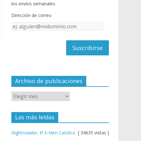
o
u
los envíos semanales.
o
b
Dirección de correo
k
e
Dirección
C
de
h
correo
a
n
n
el
Archivo de publicaciones
Las más leídas
Nightcrawler, El X-Men Católico
[ 34635 vistas ]