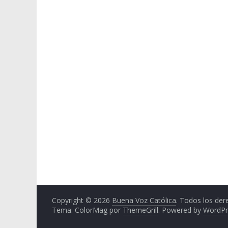
Copyright © 2026
Buena Voz Católica
. Todos los der
Tema: ColorMag por
ThemeGrill
. Powered by
WordPr