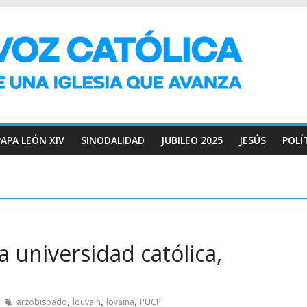
PAPA LEÓN XIV
SINODALIDAD
JUBILEO 2025
JESÚS
POLÍ
a universidad católica,
,
,
,
arzobispado
louvain
lovaina
PUCP