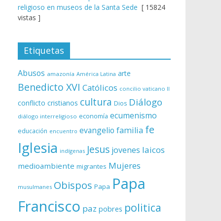
religioso en museos de la Santa Sede
[ 15824
vistas ]
Etiquetas
Abusos
arte
amazonía
América Latina
Benedicto XVI
Católicos
concilio vaticano II
cultura
Diálogo
conflicto
cristianos
Dios
ecumenismo
economía
diálogo interreligioso
fe
evangelio
familia
educación
encuentro
Iglesia
Jesus
laicos
jovenes
indígenas
Mujeres
medioambiente
migrantes
Papa
Obispos
Papa
musulmanes
Francisco
politica
paz
pobres