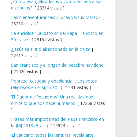
¿Cómo evangeliza Jesús y cómo enseña a sus
discípulos?
[ 28314 vistas ]
Las bienaventuranzas: ¿Lucas versus Mateo?
[
23210 vistas ]
La encíclica “Laudato si” del Papa Francisco en
50 frases
[ 23164 vistas ]
¿Jesús se sintió abandonado en la cruz?
[
22417 vistas ]
San Francisco y el origen del pesebre navideño
[ 21426 vistas ]
Pobreza, castidad y obediencia… Los votos
religiosos en el siglo XXI
[ 21231 vistas ]
‘El Dador de Recuerdos’: Una realidad que
omite lo que nos hace humanos
[ 17268 vistas
]
Frases más importantes del Papa Francisco en
la JMJ 2013 (Brasil)
[ 15924 vistas ]
‘El Vaticano: todas las pinturas’ revela arte