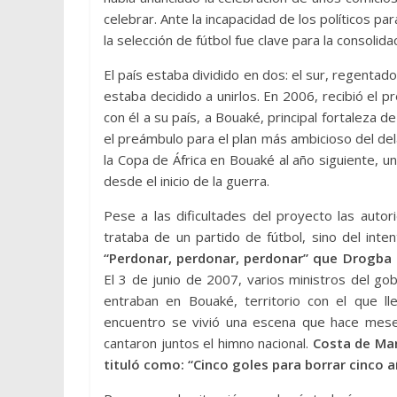
celebrar. Ante la incapacidad de los políticos pa
la selección de fútbol fue clave para la consolida
El país estaba dividido en dos: el sur, regentad
estaba decidido a unirlos. En 2006, recibió el pr
con él a su país, a Bouaké, principal fortaleza d
el preámbulo para el plan más ambicioso del dela
la Copa de África en Bouaké al año siguiente, u
desde el inicio de la guerra.
Pese a las dificultades del proyecto las autori
trataba de un partido de fútbol, sino del inte
“Perdonar, perdonar, perdonar” que Drogba h
El 3 de junio de 2007, varios ministros del go
entraban en Bouaké, territorio con el que ll
encuentro se vivió una escena que hace meses 
cantaron juntos el himno nacional.
Costa de Marf
tituló como: “Cinco goles para borrar cinco a