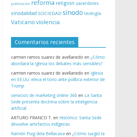
reforma
religion
sacerdotes
publicación
sínodo
sinodalidad
SOCIEDAD
teología
Vaticano
violencia
Comentarios recientes
carmen ramos suarez de avellanedo
en
¿Cómo
abordará la Iglesia los debates más sensibles?
carmen ramos suarez de avellanedo
en
Iglesia
en EE.UU. eleva el tono ante política exterior de
Trump
servicios de marketing online 360
en
La Santa
Sede presenta doctrina sobre la inteligencia
artificial
ARTURO FRANCO T.
en
Histórico: Santa Sede
devuelve artefactos indígenas
Ramón Puig dela Bellacasa
en
¿Cómo surgió la