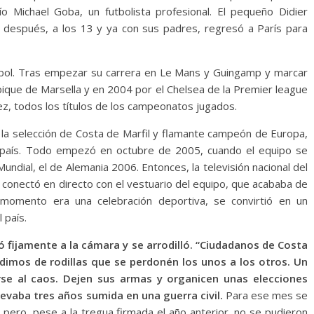
tío Michael Goba, un futbolista profesional. El pequeño Didier
s después, a los 13 y ya con sus padres, regresó a París para
útbol. Tras empezar su carrera en Le Mans y Guingamp y marcar
pique de Marsella y en 2004 por el Chelsea de la Premier league
z, todos los títulos de los campeonatos jugados.
 la selección de Costa de Marfil y flamante campeón de Europa,
su país. Todo empezó en octubre de 2005, cuando el equipo se
Mundial, el de Alemania 2006. Entonces, la televisión nacional del
, conectó en directo con el vestuario del equipo, que acababa de
 momento era una celebración deportiva, se convirtió en un
 país.
 fijamente a la cámara y se arrodilló. “Ciudadanos de Costa
pedimos de rodillas que se perdonén los unos a los otros. Un
se al caos. Dejen sus armas y organicen unas elecciones
llevaba tres años sumida en una guerra civil.
Para ese mes se
 pero, pese a la tregua firmada el año anterior, no se pudieron