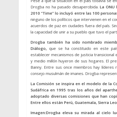
Pese a que la situación en el país todavía se en
Drogba no ha pasado desapercibida.
La ONU 
2010 “Time” lo incluyó entre las 100 person
ninguno de los políticos que intervienen en el c
acuerdos de paz en ciudades fuera del país. Si
la capacidad de unir a su pueblo que tuvo el pa
Drogba también ha sido nombrado miembro
Diálogo,
que se ha constituido en este país
establecer mecanismos de justicia transicional 
y medio millón huyeron de sus hogares. El pre
Banny. Entre sus once miembros hay líderes re
consejo musulmán de imanes. Drogba representa 
La Comisión se inspira en el modelo de la C
Sudáfrica en 1995 tras los años del aparth
adoptado diversas comisiones que han cop
Entre ellos están Perú, Guatemala, Sierra Leo
Imagen:Drogba eleva su mirada al cielo lue