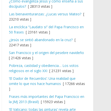
¿Cómo evangeliza Jesús y cómo enseña a sus
discípulos?
[ 28313 vistas ]
Las bienaventuranzas: ¿Lucas versus Mateo?
[
23210 vistas ]
La encíclica “Laudato si” del Papa Francisco en
50 frases
[ 23161 vistas ]
¿Jesús se sintió abandonado en la cruz?
[
22417 vistas ]
San Francisco y el origen del pesebre navideño
[ 21426 vistas ]
Pobreza, castidad y obediencia… Los votos
religiosos en el siglo XXI
[ 21231 vistas ]
‘El Dador de Recuerdos’: Una realidad que
omite lo que nos hace humanos
[ 17266 vistas
]
Frases más importantes del Papa Francisco en
la JMJ 2013 (Brasil)
[ 15923 vistas ]
‘El Vaticano: todas las pinturas’ revela arte