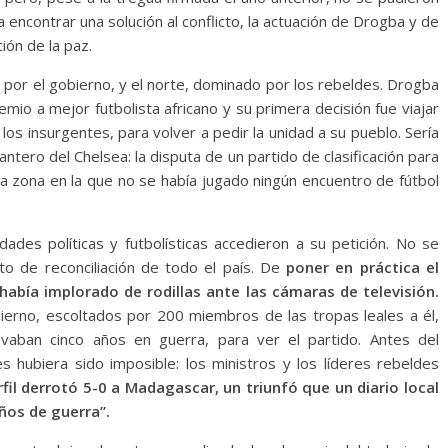
ra encontrar una solución al conflicto, la actuación de Drogba y de
ción de la paz.
o por el gobierno, y el norte, dominado por los rebeldes. Drogba
emio a mejor futbolista africano y su primera decisión fue viajar
e los insurgentes, para volver a pedir la unidad a su pueblo. Sería
ntero del Chelsea: la disputa de un partido de clasificación para
na zona en la que no se había jugado ningún encuentro de fútbol
dades políticas y futbolísticas accedieron a su petición. No se
nto de reconciliación de todo el país. De
poner en práctica el
abía implorado de rodillas ante las cámaras de televisión.
bierno, escoltados por 200 miembros de las tropas leales a él,
evaban cinco años en guerra, para ver el partido. Antes del
hubiera sido imposible: los ministros y los líderes rebeldes
il derrotó 5-0 a Madagascar, un triunfó que un diario local
ños de guerra”.