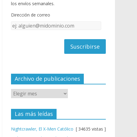
o
u
los envíos semanales.
o
b
Dirección de correo
k
e
Dirección
C
de
h
correo
a
n
n
el
Archivo de publicaciones
Las más leídas
Nightcrawler, El X-Men Católico
[ 34635 vistas ]