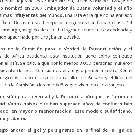
cuentra lejos de estar normalizada, la relevancia del trabajo de
lo nombró en 2007 Embajador de Buena Voluntad y el año
as más influyentes del mundo,
una lista en la que no ha entrado
onflicto. Durante este tiempo los dirigentes han firmado hasta 14
n embargo, ninguno de ellos ha logrado tener la trascendencia y
rtido apadrinado por Drogba en Bouaké.
 de la Comisión para la Verdad, la Reconciliación y el
 de África occidental Esta institución tiene como cometido
en el país. Se calcula que por lo menos 3.000 personas murieron
sidente de esta Comisión es el antiguo primer ministro Konan
ligiosos, como el arzobispo católico de Bouaké y el líder del
en la Comisión a los marfileños que viven en el extranjero.
omisión para la Verdad y la Reconciliación que se formó en
eid. Varios países que han superado años de conflicto han
iado, en mayor o menor medida, este modelo sudafricano.
na y Liberia.
go anotar el gol y persignarse en la final de la liga de