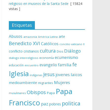
religioso en museos de la Santa Sede
[ 15824
vistas ]
Etiquetas
Abusos
arte
amazonía
América Latina
Benedicto XVI
Católicos
concilio vaticano II
cultura
Diálogo
conflicto
cristianos
Dios
ecumenismo
economía
diálogo interreligioso
fe
evangelio
familia
educación
encuentro
Iglesia
Jesus
laicos
jovenes
indígenas
Mujeres
medioambiente
migrantes
Papa
Obispos
Papa
musulmanes
Francisco
politica
paz
pobres