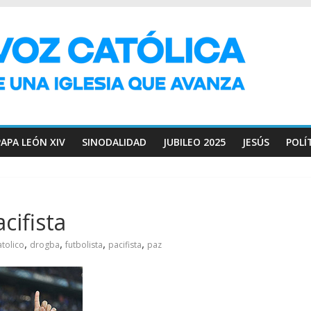
PAPA LEÓN XIV
SINODALIDAD
JUBILEO 2025
JESÚS
POLÍ
cifista
,
,
,
,
atolico
drogba
futbolista
pacifista
paz