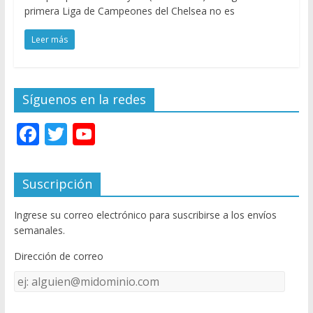
primera Liga de Campeones del Chelsea no es
Leer más
Síguenos en la redes
F
T
Y
ac
w
o
e
itt
u
Suscripción
b
er
T
Ingrese su correo electrónico para suscribirse a los envíos
o
u
semanales.
o
b
Dirección de correo
k
e
Dirección
C
de
h
correo