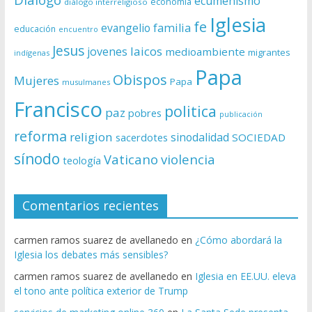
ecumenismo
economía
diálogo interreligioso
Iglesia
fe
evangelio
familia
educación
encuentro
Jesus
laicos
jovenes
medioambiente
migrantes
indígenas
Papa
Obispos
Mujeres
Papa
musulmanes
Francisco
politica
paz
pobres
publicación
reforma
religion
sinodalidad
sacerdotes
SOCIEDAD
sínodo
Vaticano
violencia
teología
Comentarios recientes
carmen ramos suarez de avellanedo
en
¿Cómo abordará la
Iglesia los debates más sensibles?
carmen ramos suarez de avellanedo
en
Iglesia en EE.UU. eleva
el tono ante política exterior de Trump