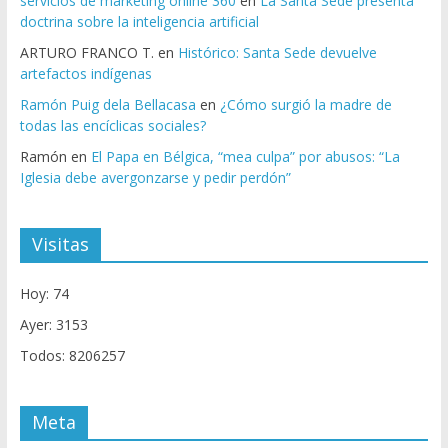
servicios de marketing online 360
en
La Santa Sede presenta
doctrina sobre la inteligencia artificial
ARTURO FRANCO T.
en
Histórico: Santa Sede devuelve
artefactos indígenas
Ramón Puig dela Bellacasa
en
¿Cómo surgió la madre de
todas las encíclicas sociales?
Ramón
en
El Papa en Bélgica, “mea culpa” por abusos: “La
Iglesia debe avergonzarse y pedir perdón”
Visitas
Hoy: 74
Ayer: 3153
Todos: 8206257
Meta