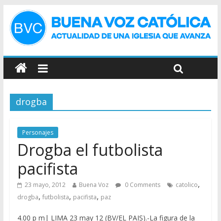
drogba
Personajes
Drogba el futbolista
pacifista
,
23 mayo, 2012
Buena Voz
0 Comments
catolico
,
,
,
drogba
futbolista
pacifista
paz
4.00 p m| LIMA 23 may 12 (BV/EL PAIS).-La figura de la