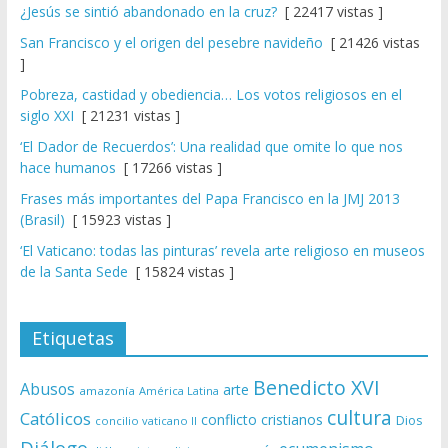
¿Jesús se sintió abandonado en la cruz?
[ 22417 vistas ]
San Francisco y el origen del pesebre navideño
[ 21426 vistas
]
Pobreza, castidad y obediencia… Los votos religiosos en el
siglo XXI
[ 21231 vistas ]
‘El Dador de Recuerdos’: Una realidad que omite lo que nos
hace humanos
[ 17266 vistas ]
Frases más importantes del Papa Francisco en la JMJ 2013
(Brasil)
[ 15923 vistas ]
‘El Vaticano: todas las pinturas’ revela arte religioso en museos
de la Santa Sede
[ 15824 vistas ]
Etiquetas
Benedicto XVI
Abusos
arte
amazonía
América Latina
cultura
Católicos
conflicto
cristianos
Dios
concilio vaticano II
Diálogo