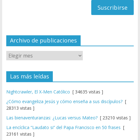
a
n
n
el
Archivo de publicaciones
Las más leídas
Nightcrawler, El X-Men Católico
[ 34635 vistas ]
¿Cómo evangeliza Jesús y cómo enseña a sus discípulos?
[
28313 vistas ]
Las bienaventuranzas: ¿Lucas versus Mateo?
[ 23210 vistas ]
La encíclica “Laudato si” del Papa Francisco en 50 frases
[
23161 vistas ]