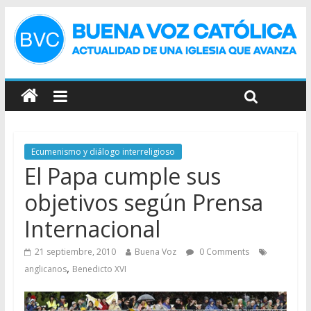
Ecumenismo y diálogo interreligioso
El Papa cumple sus
objetivos según Prensa
Internacional
21 septiembre, 2010
Buena Voz
0 Comments
,
anglicanos
Benedicto XVI