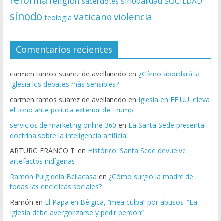
reforma
religion
sinodalidad
sacerdotes
SOCIEDAD
sínodo
Vaticano
violencia
teología
Comentarios recientes
carmen ramos suarez de avellanedo
en
¿Cómo abordará la
Iglesia los debates más sensibles?
carmen ramos suarez de avellanedo
en
Iglesia en EE.UU. eleva
el tono ante política exterior de Trump
servicios de marketing online 360
en
La Santa Sede presenta
doctrina sobre la inteligencia artificial
ARTURO FRANCO T.
en
Histórico: Santa Sede devuelve
artefactos indígenas
Ramón Puig dela Bellacasa
en
¿Cómo surgió la madre de
todas las encíclicas sociales?
Ramón
en
El Papa en Bélgica, “mea culpa” por abusos: “La
Iglesia debe avergonzarse y pedir perdón”