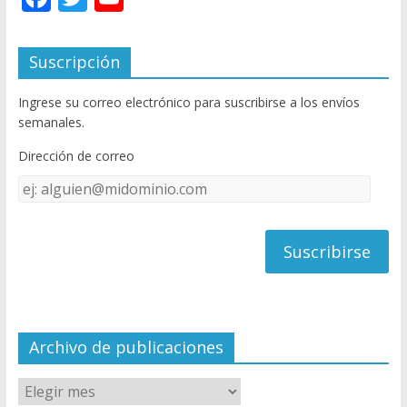
ac
w
o
e
itt
u
Suscripción
b
er
T
Ingrese su correo electrónico para suscribirse a los envíos
o
u
semanales.
o
b
Dirección de correo
k
e
Dirección
C
de
h
correo
a
n
n
el
Archivo de publicaciones