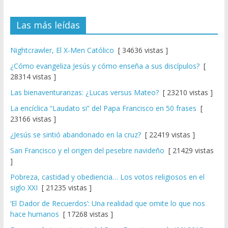
Las más leídas
Nightcrawler, El X-Men Católico
[ 34636 vistas ]
¿Cómo evangeliza Jesús y cómo enseña a sus discípulos?
[
28314 vistas ]
Las bienaventuranzas: ¿Lucas versus Mateo?
[ 23210 vistas ]
La encíclica “Laudato si” del Papa Francisco en 50 frases
[
23166 vistas ]
¿Jesús se sintió abandonado en la cruz?
[ 22419 vistas ]
San Francisco y el origen del pesebre navideño
[ 21429 vistas
]
Pobreza, castidad y obediencia… Los votos religiosos en el
siglo XXI
[ 21235 vistas ]
‘El Dador de Recuerdos’: Una realidad que omite lo que nos
hace humanos
[ 17268 vistas ]