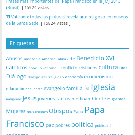
Frases más importantes del Papa Francisco en la JMJ 2013
(Brasil)
[ 15924 vistas ]
‘El Vaticano: todas las pinturas’ revela arte religioso en museos
de la Santa Sede
[ 15824 vistas ]
Etiquetas
Benedicto XVI
Abusos
arte
amazonía
América Latina
cultura
Católicos
conflicto
cristianos
Dios
concilio vaticano II
Diálogo
ecumenismo
economía
diálogo interreligioso
Iglesia
fe
evangelio
familia
educación
encuentro
Jesus
laicos
jovenes
medioambiente
migrantes
indígenas
Papa
Obispos
Mujeres
Papa
musulmanes
Francisco
politica
paz
pobres
publicación