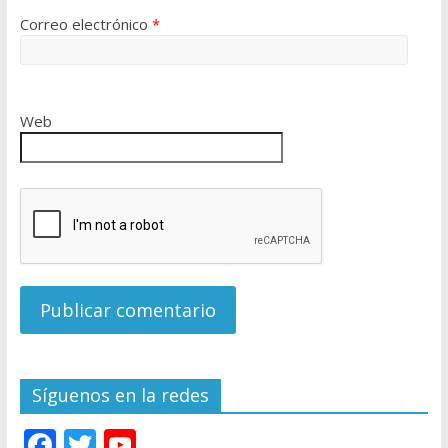
Correo electrónico
*
Web
Síguenos en la redes
F
T
Y