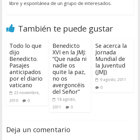
libre y espontánea de un grupo de interesados.
También te puede gustar
Todo lo que
Benedicto
Se acerca la
dijo
XVI en la JMJ:
Jornada
Benedicto.
“Que nada ni
Mundial de
Pasajes
nadie os
la Juventud
anticipados
quite la paz,
(JMJ)
por el diario
no os
9 agosto, 2011
vaticano
avergoncéis
0
del Señor”
23 noviembre,
18 agosto,
2010
0
2011
0
Deja un comentario