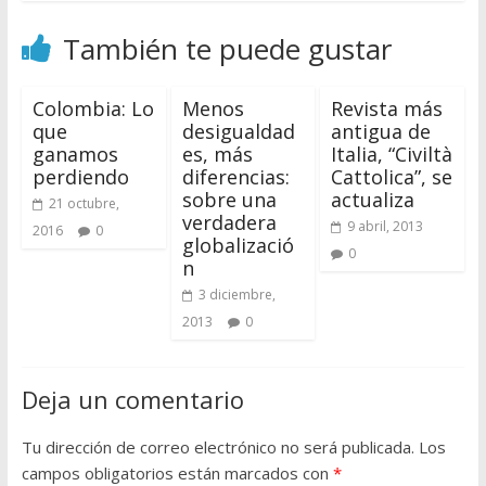
También te puede gustar
Colombia: Lo
Menos
Revista más
que
desigualdad
antigua de
ganamos
es, más
Italia, “Civiltà
perdiendo
diferencias:
Cattolica”, se
sobre una
actualiza
21 octubre,
verdadera
9 abril, 2013
2016
0
globalizació
0
n
3 diciembre,
2013
0
Deja un comentario
Tu dirección de correo electrónico no será publicada.
Los
campos obligatorios están marcados con
*