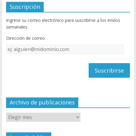
e
itt
u
Suscripción
b
er
T
Ingrese su correo electrónico para suscribirse a los envíos
o
u
semanales.
o
b
Dirección de correo
k
e
Dirección
C
de
h
correo
a
n
n
el
Archivo de publicaciones