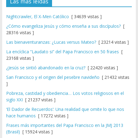
Las más leídas
Nightcrawler, El X-Men Católico
[ 34639 vistas ]
¿Cómo evangeliza Jesús y cómo enseña a sus discípulos?
[
28316 vistas ]
Las bienaventuranzas: ¿Lucas versus Mateo?
[ 23214 vistas ]
La encíclica “Laudato si” del Papa Francisco en 50 frases
[
23168 vistas ]
¿Jesús se sintió abandonado en la cruz?
[ 22420 vistas ]
San Francisco y el origen del pesebre navideño
[ 21432 vistas
]
Pobreza, castidad y obediencia… Los votos religiosos en el
siglo XXI
[ 21237 vistas ]
‘El Dador de Recuerdos’: Una realidad que omite lo que nos
hace humanos
[ 17272 vistas ]
Frases más importantes del Papa Francisco en la JMJ 2013
(Brasil)
[ 15924 vistas ]