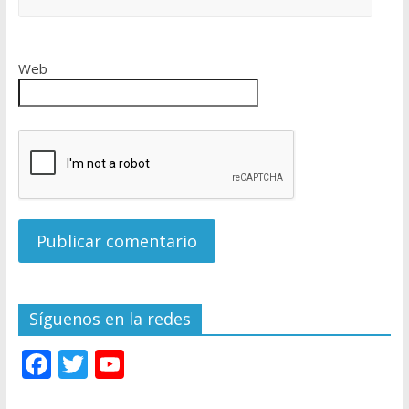
Web
Síguenos en la redes
F
T
Y
ac
w
o