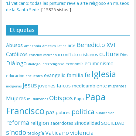
‘El Vaticano: todas las pinturas’ revela arte religioso en museos
de la Santa Sede
[ 15825 vistas ]
Etiquetas
Benedicto XVI
Abusos
arte
amazonía
América Latina
cultura
Católicos
conflicto
cristianos
Dios
concilio vaticano II
Diálogo
ecumenismo
economía
diálogo interreligioso
Iglesia
fe
evangelio
familia
educación
encuentro
Jesus
laicos
jovenes
medioambiente
migrantes
indígenas
Papa
Obispos
Mujeres
Papa
musulmanes
Francisco
politica
paz
pobres
publicación
reforma
religion
sinodalidad
sacerdotes
SOCIEDAD
sínodo
Vaticano
violencia
teología