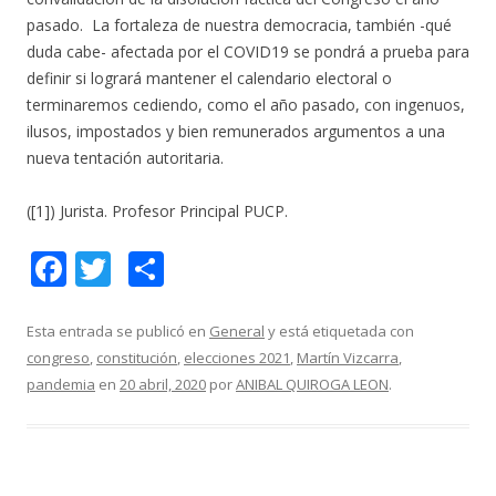
pasado. La fortaleza de nuestra democracia, también -qué
duda cabe- afectada por el COVID19 se pondrá a prueba para
definir si logrará mantener el calendario electoral o
terminaremos cediendo, como el año pasado, con ingenuos,
ilusos, impostados y bien remunerados argumentos a una
nueva tentación autoritaria.
([1]) Jurista. Profesor Principal PUCP.
F
T
C
ac
w
o
e
itt
m
Esta entrada se publicó en
General
y está etiquetada con
congreso
,
constitución
,
elecciones 2021
,
Martín Vizcarra
,
b
er
p
pandemia
en
20 abril, 2020
por
ANIBAL QUIROGA LEON
.
o
ar
o
ti
k
r