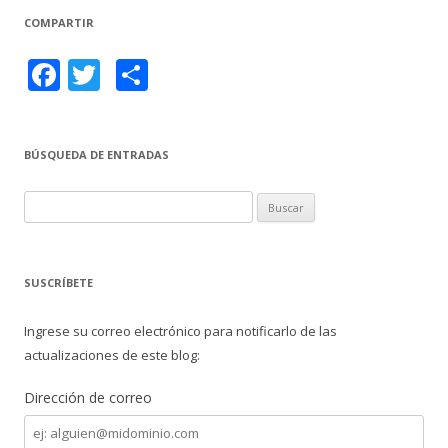
COMPARTIR
F
T
C
ac
w
o
e
itt
m
BÚSQUEDA DE ENTRADAS
b
er
p
o
ar
B
o
ti
u
s
k
r
c
SUSCRÍBETE
a
r
Ingrese su correo electrónico para notificarlo de las
:
actualizaciones de este blog:
Dirección de correo
Dirección
de