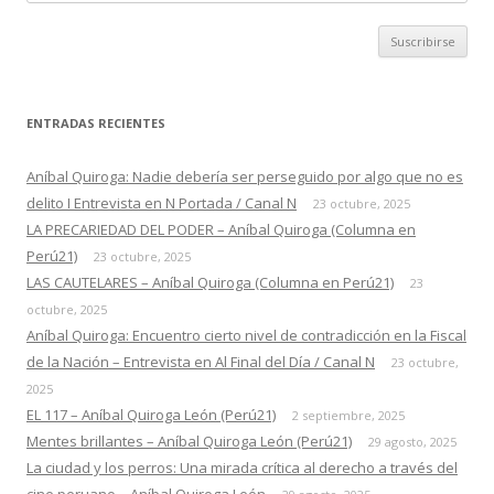
correo
ENTRADAS RECIENTES
Aníbal Quiroga: Nadie debería ser perseguido por algo que no es
delito I Entrevista en N Portada / Canal N
23 octubre, 2025
LA PRECARIEDAD DEL PODER – Aníbal Quiroga (Columna en
Perú21)
23 octubre, 2025
LAS CAUTELARES – Aníbal Quiroga (Columna en Perú21)
23
octubre, 2025
Aníbal Quiroga: Encuentro cierto nivel de contradicción en la Fiscal
de la Nación – Entrevista en Al Final del Día / Canal N
23 octubre,
2025
EL 117 – Aníbal Quiroga León (Perú21)
2 septiembre, 2025
Mentes brillantes – Aníbal Quiroga León (Perú21)
29 agosto, 2025
La ciudad y los perros: Una mirada crítica al derecho a través del
cine peruano – Aníbal Quiroga León