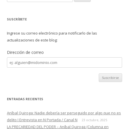
o
ti
u
s
k
r
c
SUSCRÍBETE
a
r
Ingrese su correo electrónico para notificarlo de las
:
actualizaciones de este blog:
Dirección de correo
Dirección
de
correo
ENTRADAS RECIENTES
Aníbal Quiroga: Nadie debería ser perseguido por algo que no es
delito I Entrevista en N Portada / Canal N
23 octubre, 2025
LA PRECARIEDAD DEL PODER – Aníbal Quiroga (Columna en