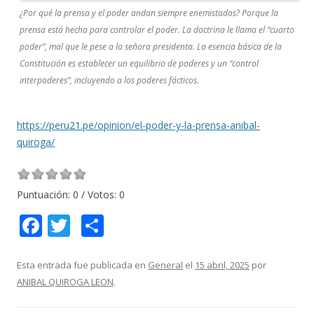
¿Por qué la prensa y el poder andan siempre enemistados? Porque la
prensa está hecha para controlar el poder. La doctrina le llama el “cuarto
poder”, mal que le pese a la señora presidenta. La esencia básica de la
Constitución es establecer un equilibrio de poderes y un “control
interpoderes”, incluyendo a los poderes fácticos.
https://peru21.pe/opinion/el-poder-y-la-prensa-anibal-
quiroga/
Puntuación:
0
/ Votos:
0
F
T
C
ac
w
o
e
itt
m
Esta entrada fue publicada en
General
el
15 abril, 2025
por
ANIBAL QUIROGA LEON
.
b
er
p