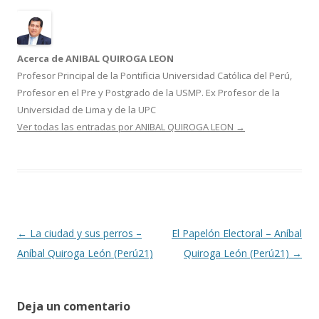
o
ar
o
ti
k
r
Acerca de ANIBAL QUIROGA LEON
Profesor Principal de la Pontificia Universidad Católica del Perú,
Profesor en el Pre y Postgrado de la USMP. Ex Profesor de la
Universidad de Lima y de la UPC
Ver todas las entradas por ANIBAL QUIROGA LEON
→
Navegación
←
La ciudad y sus perros –
El Papelón Electoral – Aníbal
de
Aníbal Quiroga León (Perú21)
Quiroga León (Perú21)
→
entradas
Deja un comentario