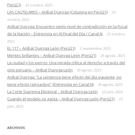
Perú21)
23 octubre, 2025
LAS CAUTELARES – Aníbal Quiroga (Columna en Perú21)
23
octubre, 2025
Aníbal Quiroga: Encuentro cierto nivel de contradicción en la Fiscal
de la Nación – Entrevista en Al Final del Día / Canal N
23 octubre,
2025
EL 117 – Aníbal Quiroga León (Perú21)
2 septiembre, 2025
Mentes brillantes – Aníbal Quiroga León (Perú21)
29 agosto, 2025
La ciudad y los perros: Una mirada crítica al derecho a través del
cine peruano – Aníbal Quiroga León
29 agosto, 2025
Aníbal Quiroga: “La sentencia tiene efecto del día siguiente, no
tiene efecto retroactivo” (Entrevista en Canal N)
29 agosto, 2025
La Corte Suprema Electoral – Aníbal Quiroga León
25 julio, 2025
Cuando el modelo se agota – Aníbal Quiroga León (Perú21)
25
julio, 2025
ARCHIVOS