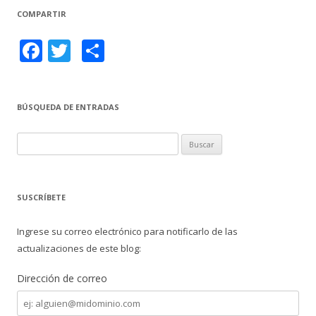
COMPARTIR
F
T
C
ac
w
o
e
itt
m
BÚSQUEDA DE ENTRADAS
b
er
p
o
ar
B
o
ti
u
s
k
r
c
SUSCRÍBETE
a
r
Ingrese su correo electrónico para notificarlo de las
:
actualizaciones de este blog:
Dirección de correo
Dirección
de
correo