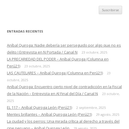
ENTRADAS RECIENTES
Aníbal Quiroga: Nadie debería ser perseguido por algo que no es
delito I Entrevista en N Portada / Canal N
23 octubre, 2025
LA PRECARIEDAD DEL PODER – Aníbal Quiroga (Columna en
Perú21)
23 octubre, 2025
LAS CAUTELARES – Aníbal Quiroga (Columna en Perú21)
23
octubre, 2025
Aníbal Quiroga: Encuentro cierto nivel de contradicción en la Fiscal
de la Nación – Entrevista en Al Final del Día / Canal N
23 octubre,
2025
EL 117 – Aníbal Quiroga León (Perú21)
2 septiembre, 2025
Mentes brillantes – Aníbal Quiroga León (Perú21)
29 agosto, 2025
La ciudad y los perros: Una mirada crítica al derecho a través del
cine peruano – Aníbal Quiroga León
29 agosto, 2025