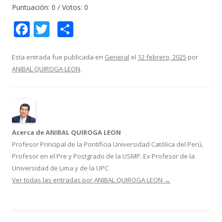
Puntuación:
0
/ Votos:
0
F
T
C
ac
w
o
e
itt
m
Esta entrada fue publicada en
General
el
12 febrero, 2025
por
ANIBAL QUIROGA LEON
.
b
er
p
o
ar
o
ti
k
r
Acerca de ANIBAL QUIROGA LEON
Profesor Principal de la Pontificia Universidad Católica del Perú,
Profesor en el Pre y Postgrado de la USMP. Ex Profesor de la
Universidad de Lima y de la UPC
Ver todas las entradas por ANIBAL QUIROGA LEON
→