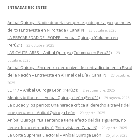
ENTRADAS RECIENTES
Aníbal Quiroga: Nadie debería ser perseguido por algo que no es
delito I Entrevista en N Portada / Canal N
23 octubre, 2025
LA PRECARIEDAD DEL PODER – Aníbal Quiroga (Columna en
Perú21)
23 octubre, 2025
LAS CAUTELARES – Aníbal Quiroga (Columna en Perú21)
23
octubre, 2025
Aníbal Quiroga: Encuentro cierto nivel de contradicción en la Fiscal
de la Nación – Entrevista en Al Final del Día / Canal N
23 octubre,
2025
EL 117 – Aníbal Quiroga León (Perú21)
2 septiembre, 2025
Mentes brillantes – Aníbal Quiroga León (Perú21)
29 agosto, 2025
La ciudad y los perros: Una mirada crítica al derecho a través del
cine peruano – Aníbal Quiroga León
29 agosto, 2025
Aníbal Quiroga: “La sentencia tiene efecto del día siguiente, no
tiene efecto retroactivo” (Entrevista en Canal N)
29 agosto, 2025
La Corte Suprema Electoral – Aníbal Quiroga León
25 julio, 2025