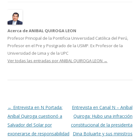
o
ar
o
ti
k
r
Acerca de ANIBAL QUIROGA LEON
Profesor Principal de la Pontificia Universidad Católica del Perú,
Profesor en el Pre y Postgrado de la USMP. Ex Profesor de la
Universidad de Lima y de la UPC
Ver todas las entradas por ANIBAL QUIROGA LEON
→
Navegación
←
Entrevista en N Portada:
Entrevista en Canal N – Aníbal
de
Aníbal Quiroga cuestionó a
Quiroga: Hubo una infracción
entradas
Salvador del Solar por
constitucional de la presidenta
exonerarse de responsabilidad
Dina Boluarte y sus ministros