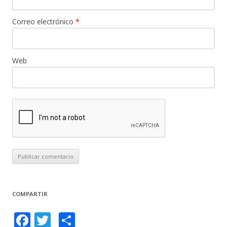
Correo electrónico
*
Web
COMPARTIR
F
T
C