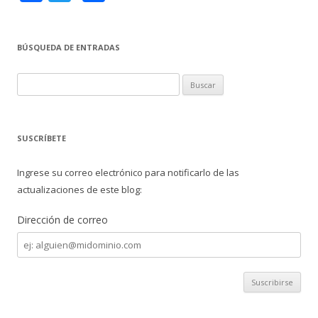
ac
w
o
e
itt
m
BÚSQUEDA DE ENTRADAS
b
er
p
o
ar
B
o
ti
u
s
k
r
c
SUSCRÍBETE
a
r
Ingrese su correo electrónico para notificarlo de las
:
actualizaciones de este blog:
Dirección de correo
Dirección
de
correo