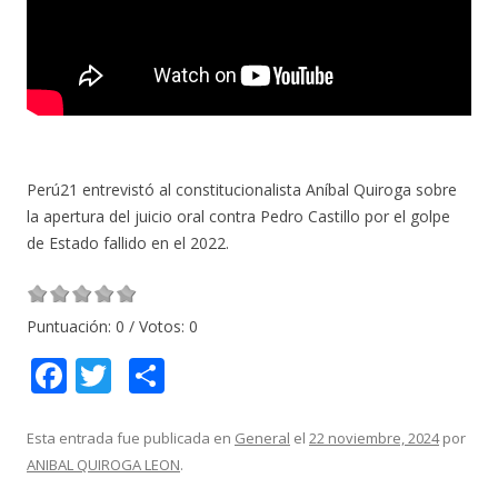
Perú21 entrevistó al constitucionalista Aníbal Quiroga sobre
la apertura del juicio oral contra Pedro Castillo por el golpe
de Estado fallido en el 2022.
Puntuación:
0
/ Votos:
0
F
T
C
ac
w
o
e
itt
m
Esta entrada fue publicada en
General
el
22 noviembre, 2024
por
ANIBAL QUIROGA LEON
.
b
er
p