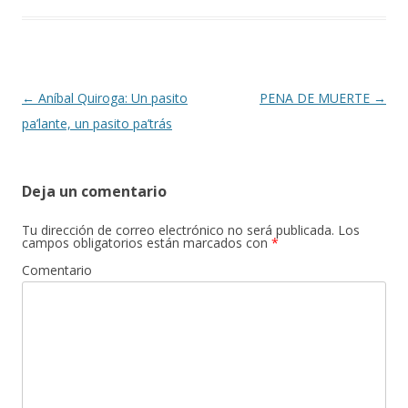
Navegación
←
Aníbal Quiroga: Un pasito
PENA DE MUERTE
→
de
pa’lante, un pasito pa’trás
entradas
Deja un comentario
Tu dirección de correo electrónico no será publicada.
Los
campos obligatorios están marcados con
*
Comentario