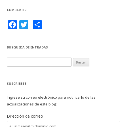
COMPARTIR
F
T
C
ac
w
o
e
itt
m
BÚSQUEDA DE ENTRADAS
b
er
p
o
ar
B
o
ti
u
s
k
r
c
SUSCRÍBETE
a
r
Ingrese su correo electrónico para notificarlo de las
:
actualizaciones de este blog:
Dirección de correo
Dirección
de