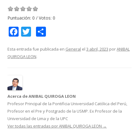
Puntuación:
0
/ Votos:
0
F
T
C
ac
w
o
e
itt
m
Esta entrada fue publicada en
General
el
3 abril, 2023
por
ANIBAL
QUIROGA LEON
.
b
er
p
o
ar
o
ti
k
r
Acerca de ANIBAL QUIROGA LEON
Profesor Principal de la Pontificia Universidad Católica del Perú,
Profesor en el Pre y Postgrado de la USMP. Ex Profesor de la
Universidad de Lima y de la UPC
Ver todas las entradas por ANIBAL QUIROGA LEON
→