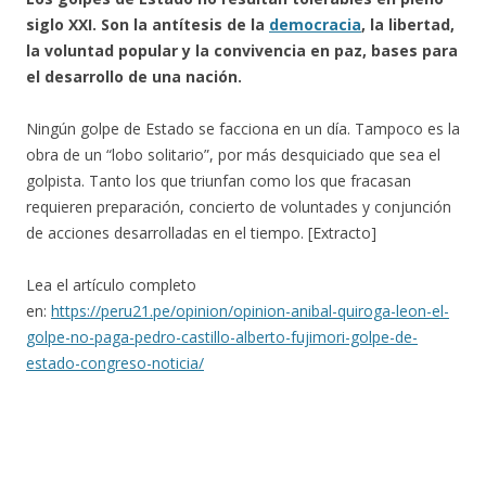
siglo XXI. Son la antítesis de la
democracia
, la libertad,
la voluntad popular y la convivencia en paz, bases para
el desarrollo de una nación.
Ningún golpe de Estado se facciona en un día. Tampoco es la
obra de un “lobo solitario”, por más desquiciado que sea el
golpista. Tanto los que triunfan como los que fracasan
requieren preparación, concierto de voluntades y conjunción
de acciones desarrolladas en el tiempo. [Extracto]
Lea el artículo completo
en:
https://peru21.pe/opinion/opinion-anibal-quiroga-leon-el-
golpe-no-paga-pedro-castillo-alberto-fujimori-golpe-de-
estado-congreso-noticia/