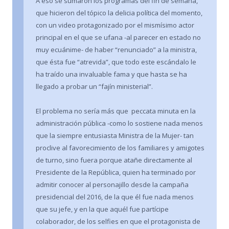
A eso se sumaron los programas del fin de semana,
que hicieron del tópico la delicia política del momento,
con un video protagonizado por el mismísimo actor
principal en el que se ufana -al parecer en estado no
muy ecuánime- de haber “renunciado” a la ministra,
que ésta fue “atrevida”, que todo este escándalo le
ha traído una invaluable fama y que hasta se ha
llegado a probar un “fajín ministerial”.
El problema no sería más que peccata minuta en la
administración pública -como lo sostiene nada menos
que la siempre entusiasta Ministra de la Mujer- tan
proclive al favorecimiento de los familiares y amigotes
de turno, sino fuera porque atañe directamente al
Presidente de la República, quien ha terminado por
admitir conocer al personajillo desde la campaña
presidencial del 2016, de la que él fue nada menos
que su jefe, y en la que aquél fue partícipe
colaborador, de los selfies en que el protagonista de