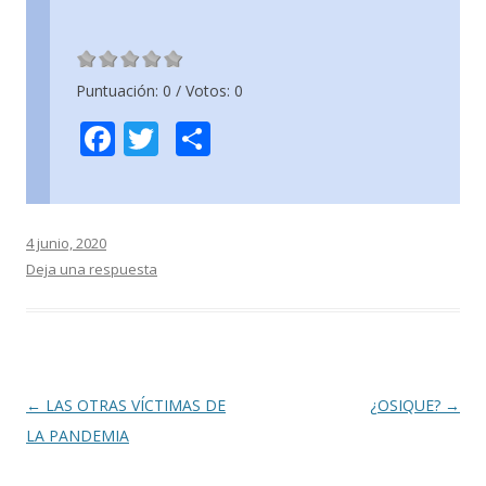
Puntuación:
0
/ Votos:
0
F
T
C
ac
w
o
e
itt
m
b
er
p
4 junio, 2020
o
ar
Deja una respuesta
o
ti
k
r
Navegación
←
LAS OTRAS VÍCTIMAS DE
¿OSIQUE?
→
de
LA PANDEMIA
entradas