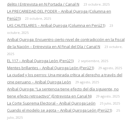
delito I Entrevista en N Portada / Canal N
23 octubre, 2025
LA PRECARIEDAD DEL PODER – Aníbal Quiroga (Columna en
Perú21)
23 octubre, 2025
LAS CAUTELARES – Aníbal Quiroga (Columna en Perú21)
23
octubre, 2025
Aníbal Quiroga: Encuentro cierto nivel de contradicción en la Fiscal
de la Nación – Entrevista en Al Final del Día / Canal N
23 octubre,
2025
EL 117 – Aníbal Quiroga León (Perú21)
2 septiembre, 2025
Mentes brillantes – Aníbal Quiroga León (Perú21)
29 agosto, 2025
La ciudad y los perros: Una mirada crítica al derecho a través del
cine peruano – Aníbal Quiroga León
29 agosto, 2025
Aníbal Quiroga: “La sentencia tiene efecto del día siguiente, no
tiene efecto retroactivo” (Entrevista en Canal N)
29 agosto, 2025
La Corte Suprema Electoral – Aníbal Quiroga León
25 julio, 2025
Cuando el modelo se agota – Aníbal Quiroga León (Perú21)
25
julio, 2025