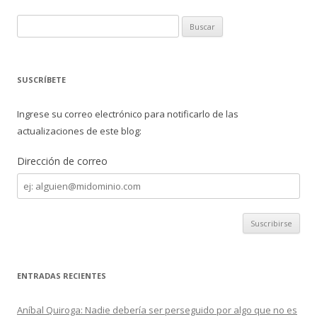
b
er
p
o
ar
B
o
ti
u
s
k
r
c
SUSCRÍBETE
a
r
Ingrese su correo electrónico para notificarlo de las
:
actualizaciones de este blog:
Dirección de correo
Dirección
de
correo
ENTRADAS RECIENTES
Aníbal Quiroga: Nadie debería ser perseguido por algo que no es