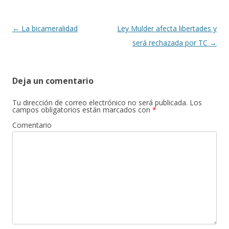
k
r
Navegación
←
La bicameralidad
Ley Mulder afecta libertades y
de
será rechazada por TC
→
entradas
Deja un comentario
Tu dirección de correo electrónico no será publicada.
Los
campos obligatorios están marcados con
*
Comentario