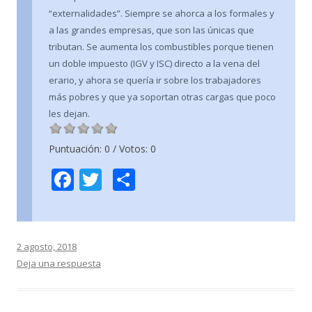
“externalidades”. Siempre se ahorca a los formales y
a las grandes empresas, que son las únicas que
tributan. Se aumenta los combustibles porque tienen
un doble impuesto (IGV y ISC) directo a la vena del
erario, y ahora se quería ir sobre los trabajadores
más pobres y que ya soportan otras cargas que poco
les dejan.
Puntuación:
0
/ Votos:
0
F
T
C
ac
w
o
e
itt
m
b
er
p
2 agosto, 2018
o
ar
Deja una respuesta
o
ti