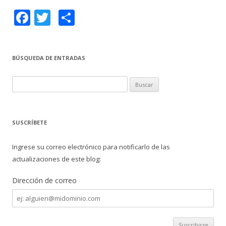
F
T
C
ac
w
o
e
itt
m
BÚSQUEDA DE ENTRADAS
b
er
p
o
ar
B
o
ti
u
s
k
r
c
SUSCRÍBETE
a
r
Ingrese su correo electrónico para notificarlo de las
:
actualizaciones de este blog:
Dirección de correo
Dirección
de
correo