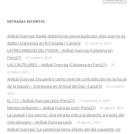
ENTRADAS RECIENTES
Aníbal Quiroga: Nadie debería ser perseguido por algo que no es
delito I Entrevista en N Portada / Canal N
23 octubre, 2025
LA PRECARIEDAD DEL PODER – Aníbal Quiroga (Columna en
Perú21)
23 octubre, 2025
LAS CAUTELARES – Aníbal Quiroga (Columna en Perú21)
23
octubre, 2025
Aníbal Quiroga: Encuentro cierto nivel de contradicción en la Fiscal
de la Nación – Entrevista en Al Final del Día / Canal N
23 octubre,
2025
EL 117 – Aníbal Quiroga León (Perú21)
2 septiembre, 2025
Mentes brillantes – Aníbal Quiroga León (Perú21)
29 agosto, 2025
La ciudad y los perros: Una mirada crítica al derecho a través del
cine peruano – Aníbal Quiroga León
29 agosto, 2025
Aníbal Quiroga: “La sentencia tiene efecto del día siguiente, no