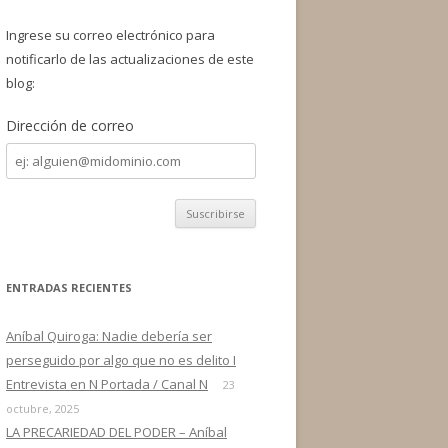
a
r
Ingrese su correo electrónico para
:
notificarlo de las actualizaciones de este
blog:
Dirección de correo
Dirección
de
correo
ENTRADAS RECIENTES
Aníbal Quiroga: Nadie debería ser
perseguido por algo que no es delito I
Entrevista en N Portada / Canal N
23
octubre, 2025
LA PRECARIEDAD DEL PODER – Aníbal