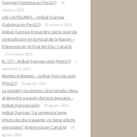
Quiroga (Columna en Perú21)
23
octubre, 2025
LAS CAUTELARES – Aníbal Quiroga
(Columna en Perú21)
23 octubre, 2025
Aníbal Quiroga: Encuentro cierto nivel de
contradicción en la Fiscal de la Nación –
Entrevista en Al Final del Día / Canal N
23 octubre, 2025
EL 117 – Aníbal Quiroga León (Perú21)
2
septiembre, 2025
Mentes brillantes – Aníbal Quiroga León
(Perú21)
29 agosto, 2025
La ciudad y los perros: Una mirada crítica
al derecho a través del cine peruano –
Aníbal Quiroga León
29 agosto, 2025
Aníbal Quiroga: “La sentencia tiene
efecto del día siguiente, no tiene efecto
retroactivo” (Entrevista en Canal N)
29
agosto, 2025