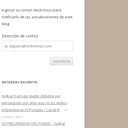
a
r
Ingrese su correo electrónico para
:
notificarlo de las actualizaciones de este
blog:
Dirección de correo
Dirección
de
correo
ENTRADAS RECIENTES
Aníbal Quiroga: Nadie debería ser
perseguido por algo que no es delito I
Entrevista en N Portada / Canal N
23
octubre, 2025
LA PRECARIEDAD DEL PODER – Aníbal