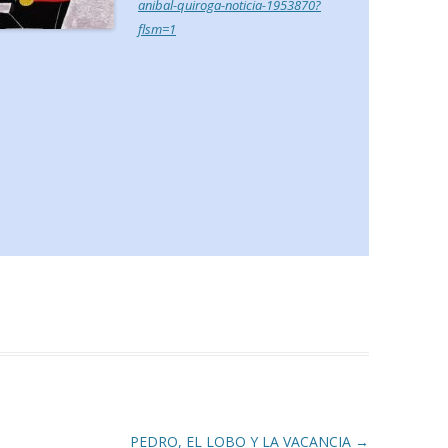
anibal-quiroga-noticia-1953870?
flsm=1
PEDRO, EL LOBO Y LA VACANCIA
→