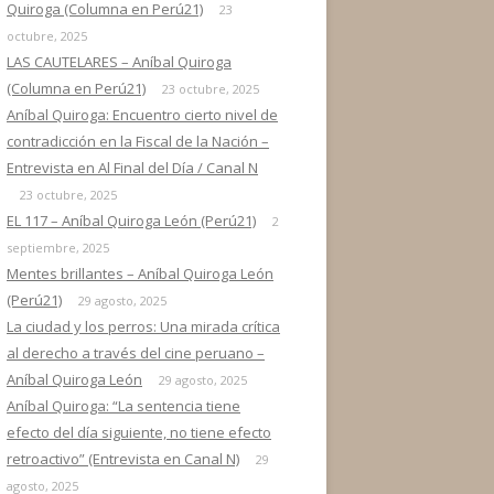
Quiroga (Columna en Perú21)
23
octubre, 2025
LAS CAUTELARES – Aníbal Quiroga
(Columna en Perú21)
23 octubre, 2025
Aníbal Quiroga: Encuentro cierto nivel de
contradicción en la Fiscal de la Nación –
Entrevista en Al Final del Día / Canal N
23 octubre, 2025
EL 117 – Aníbal Quiroga León (Perú21)
2
septiembre, 2025
Mentes brillantes – Aníbal Quiroga León
(Perú21)
29 agosto, 2025
La ciudad y los perros: Una mirada crítica
al derecho a través del cine peruano –
Aníbal Quiroga León
29 agosto, 2025
Aníbal Quiroga: “La sentencia tiene
efecto del día siguiente, no tiene efecto
retroactivo” (Entrevista en Canal N)
29
agosto, 2025