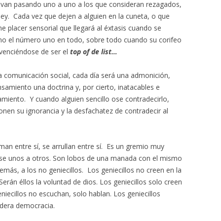
, van pasando uno a uno a los que consideran rezagados,
ley. Cada vez que dejen a alguien en la cuneta, o que
 placer sensorial que llegará al éxtasis cuando se
omo el número uno en todo, sobre todo cuando su corifeo
nvenciéndose de ser el
top of de list…
la comunicación social, cada día será una admonición,
samiento una doctrina y, por cierto, inatacables e
namiento. Y cuando alguien sencillo ose contradecirlo,
nen su ignorancia y la desfachatez de contradecir al
iman entre sí, se arrullan entre sí. Es un gremio muy
erse unos a otros. Son lobos de una manada con el mismo
más, a los no geniecillos. Los geniecillos no creen en la
erán éllos la voluntad de dios. Los geniecillos solo creen
niecillos no escuchan, solo hablan. Los geniecillos
adera democracia.