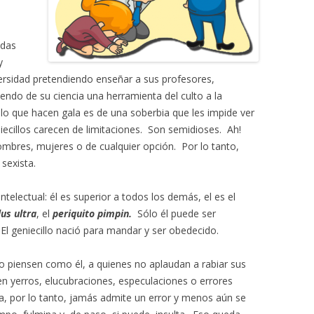
odas
y
ersidad pretendiendo enseñar a sus profesores,
endo de su ciencia una herramienta del culto a la
 lo que hacen gala es de una soberbia que les impide ver
niecillos carecen de limitaciones. Son semidioses. Ah!
hombres, mujeres o de cualquier opción. Por lo tanto,
sexista.
ntelectual: él es superior a todos los demás, el es el
us ultra
, el
periquito pimpin.
Sólo él puede ser
 El geniecillo nació para mandar y ser obedecido.
o piensen como él, a quienes no aplaudan a rabiar sus
en yerros, elucubraciones, especulaciones o errores
ca, por lo tanto, jamás admite un error y menos aún se