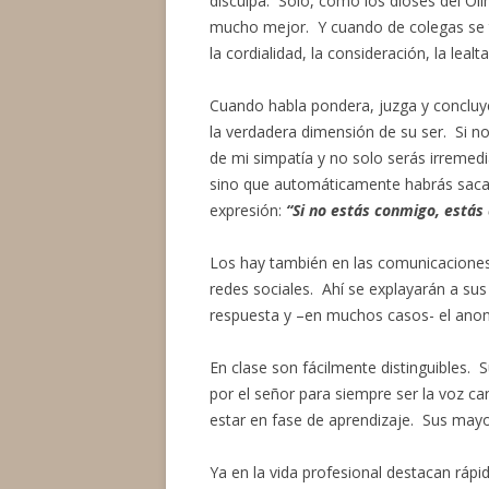
disculpa. Sólo, como los dioses del Oli
mucho mejor. Y cuando de colegas se tra
la cordialidad, la consideración, la leal
Cuando habla pondera, juzga y concluy
la verdadera dimensión de su ser. Si n
de mi simpatía y no solo serás irremed
sino que automáticamente habrás sacad
expresión:
“Si no estás conmigo, estás
Los hay también en las comunicaciones
redes sociales. Ahí se explayarán a su
respuesta y –en muchos casos- el anoni
En clase son fácilmente distinguibles. Su
por el señor para siempre ser la voz ca
estar en fase de aprendizaje. Sus mayore
Ya en la vida profesional destacan rápi