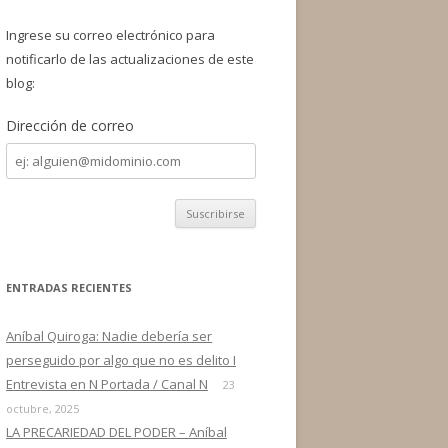
a
r
Ingrese su correo electrónico para
:
notificarlo de las actualizaciones de este
blog:
Dirección de correo
Dirección
de
correo
ENTRADAS RECIENTES
Aníbal Quiroga: Nadie debería ser
perseguido por algo que no es delito I
Entrevista en N Portada / Canal N
23
octubre, 2025
LA PRECARIEDAD DEL PODER – Aníbal