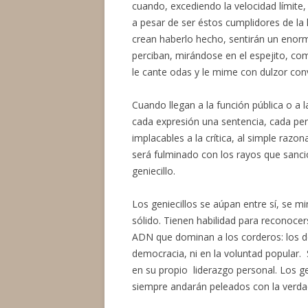
cuando, excediendo la velocidad límite
a pesar de ser éstos cumplidores de la 
crean haberlo hecho, sentirán un enorme
perciban, mirándose en el espejito, c
le cante odas y le mime con dulzor co
Cuando llegan a la función pública o a 
cada expresión una sentencia, cada pen
implacables a la crítica, al simple razo
será fulminado con los rayos que sancio
geniecillo.
Los geniecillos se aúpan entre sí, se m
sólido. Tienen habilidad para reconoc
ADN que dominan a los corderos: los de
democracia, ni en la voluntad popular. S
en su propio liderazgo personal. Los ge
siempre andarán peleados con la verd