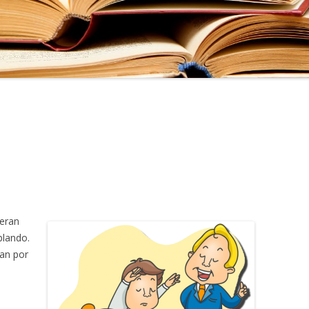
deran
blando.
dan por