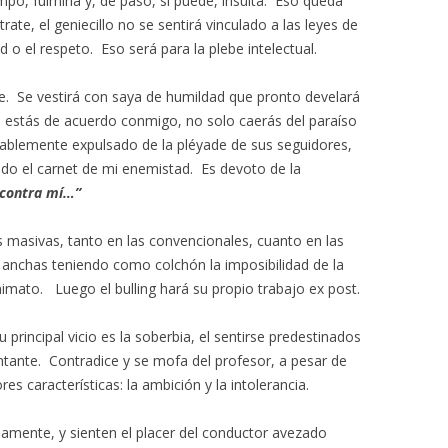
mpo, fulmina y, de paso, si puede, insulta. Eso queda
te, el geniecillo no se sentirá vinculado a las leyes de
tad o el respeto. Eso será para la plebe intelectual.
e. Se vestirá con saya de humildad que pronto develará
o estás de acuerdo conmigo, no solo caerás del paraíso
iablemente expulsado de la pléyade de sus seguidores,
o el carnet de mi enemistad. Es devoto de la
 contra mí…”
 masivas, tanto en las convencionales, cuanto en las
s anchas teniendo como colchón la imposibilidad de la
mato. Luego el bulling hará su propio trabajo ex post.
 principal vicio es la soberbia, el sentirse predestinados
ntante. Contradice y se mofa del profesor, a pesar de
s características: la ambición y la intolerancia.
damente, y sienten el placer del conductor avezado