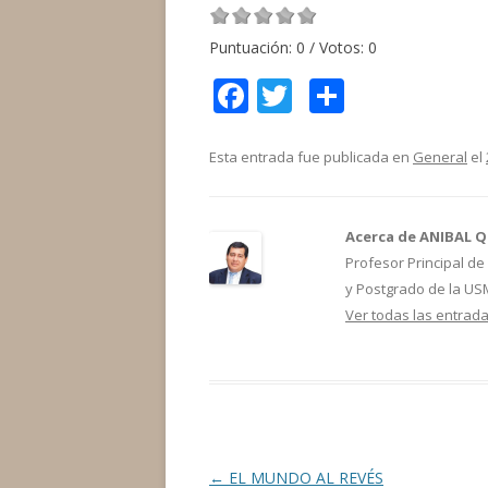
Puntuación:
0
/ Votos:
0
F
T
C
ac
w
o
e
itt
m
Esta entrada fue publicada en
General
el
b
er
p
o
ar
Acerca de ANIBAL 
o
ti
Profesor Principal de 
y Postgrado de la USM
k
r
Ver todas las entra
Navegación
←
EL MUNDO AL REVÉS