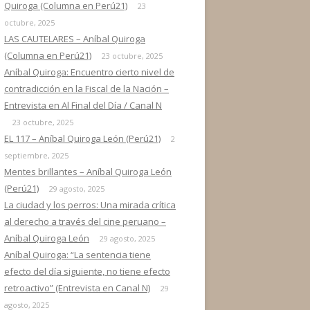
Quiroga (Columna en Perú21)
23
octubre, 2025
LAS CAUTELARES – Aníbal Quiroga
(Columna en Perú21)
23 octubre, 2025
Aníbal Quiroga: Encuentro cierto nivel de
contradicción en la Fiscal de la Nación –
Entrevista en Al Final del Día / Canal N
23 octubre, 2025
EL 117 – Aníbal Quiroga León (Perú21)
2
septiembre, 2025
Mentes brillantes – Aníbal Quiroga León
(Perú21)
29 agosto, 2025
La ciudad y los perros: Una mirada crítica
al derecho a través del cine peruano –
Aníbal Quiroga León
29 agosto, 2025
Aníbal Quiroga: “La sentencia tiene
efecto del día siguiente, no tiene efecto
retroactivo” (Entrevista en Canal N)
29
agosto, 2025