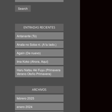
ENTRADAS RECIENTES
Antanante (Tú)
Anata no Soba ni. (A tu lado.)
Again (De nuevo)
Ima Koko (Ahora, Aquí)
Haru Natsu Aki Fuyu (Primavera
Verano Otoño Primavera)
ARCHIVOS
febrero 2025
enero 2024