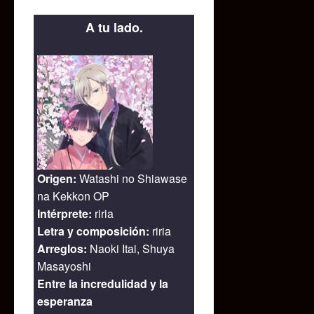
A tu lado.
Origen:
Watashi no Shiawase
na Kekkon OP
Intérprete:
riria
Letra y composición:
riria
Arreglos:
Naoki Itai, Shuya
Masayoshi
Entre la incredulidad y la
esperanza