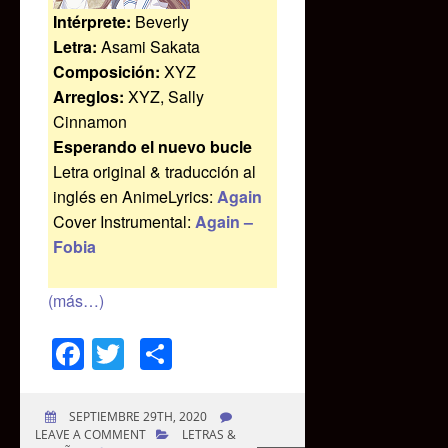
Intérprete:
Beverly
Letra:
Asami Sakata
Composición:
XYZ
Arreglos:
XYZ, Sally
Cinnamon
Esperando el nuevo bucle
Letra original & traducción al
inglés en AnimeLyrics:
Again
Cover Instrumental:
Again –
Fobia
(más…)
Facebook
Twitter
Compartir
SEPTIEMBRE 29TH, 2020
LEAVE A COMMENT
LETRAS &