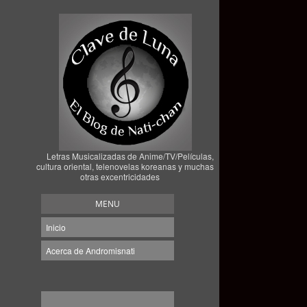
Letras Musicalizadas de Anime/TV/Películas,
cultura oriental, telenovelas koreanas y muchas
otras excentricidades
MENU
Inicio
Acerca de Andromisnati