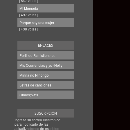
[ 547 votes ]
Mi Memoria
[ 497 votes ]
Porque soy una mujer
[ 438 votes ]
ENLACES
Perfil de Fanfiction.net
Mis Ocurrencias y yo -Nelly
Minna no Nihongo
Letras de canciones
Chaos;Nats
SUSCRIPCIÓN
Ingrese su correo electrónico
para notificarlo de las
actualizaciones de este blog: