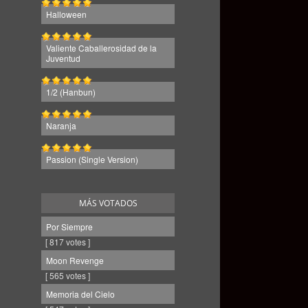
Halloween
Valiente Caballerosidad de la
Juventud
1/2 (Hanbun)
Naranja
Passion (Single Version)
MÁS VOTADOS
Por Siempre
[ 817 votes ]
Moon Revenge
[ 565 votes ]
Memoria del Cielo