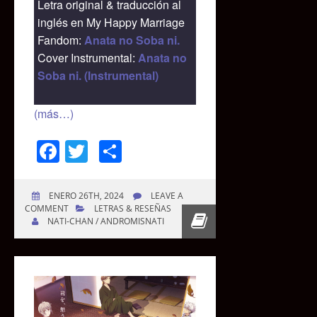
Letra original & traducción al
inglés en My Happy Marriage
Fandom:
Anata no Soba ni.
Cover Instrumental:
Anata no
Soba ni. (Instrumental)
(más…)
Facebook
Twitter
Compartir
ENERO 26TH, 2024
LEAVE A
COMMENT
LETRAS & RESEÑAS
NATI-CHAN / ANDROMISNATI