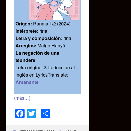
Origen:
Ranma 1/2 (2024)
Intérprete:
riria
Letra y composición:
riria
Arreglos:
Maigo Hanyū
La negación de una
tsundere
Letra original & traducción al
inglés en LyricsTranslate:
Antanante
(más…)
Facebook
Twitter
Compartir