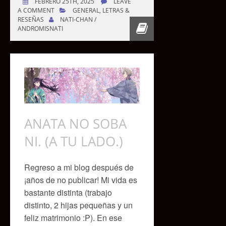
FEBRERO 25TH, 2025
LEAVE
A COMMENT
GENERAL
,
LETRAS &
RESEÑAS
NATI-CHAN /
ANDROMISNATI
ANATA NO SOBA
NI. (A TU LADO.)
Regreso a mi blog después de
¡años de no publicar! Mi vida es
bastante distinta (trabajo
distinto, 2 hijas pequeñas y un
feliz matrimonio :P). En ese