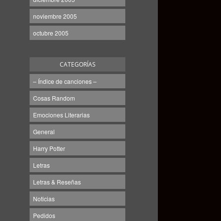
noviembre 2005
octubre 2005
CATEGORÍAS
– Índice de canciones –
Cosas Random
Emociones Literarias
General
Harry Potter
Letras
Letras & Reseñas
Noticias
Pedidos