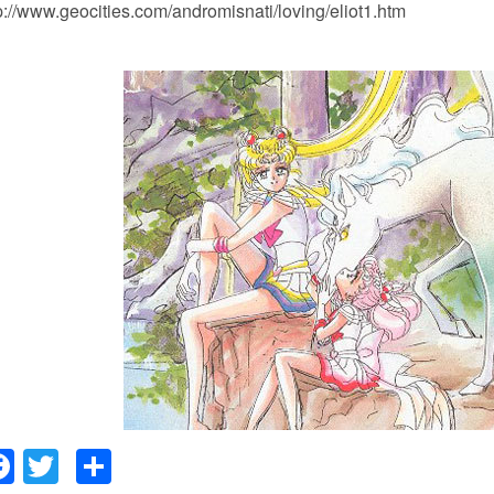
p://www.geocities.com/andromisnati/loving/eliot1.htm
Facebook
Twitter
Compartir