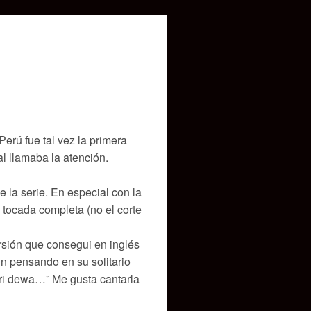
erú fue tal vez la primera
l llamaba la atención.
e la serie. En especial con la
tocada completa (no el corte
versión que consegui en inglés
n pensando en su solitario
ori dewa…” Me gusta cantarla