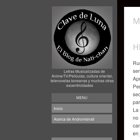
M
H
Rur
ser
Letras Musicalizadas de
Anime/TV/Películas, cultura oriental,
Apr
telenovelas koreanas y muchas otras
excentricidades
Per
sec
MENU
par
Inicio
La 
no 
Acerca de Andromisnati
cam
en 