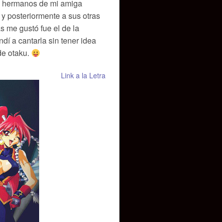
los hermanos de mi amiga
s y posteriormente a sus otras
s me gustó fue el de la
dí a cantarla sin tener idea
de otaku.
Link a la Letra