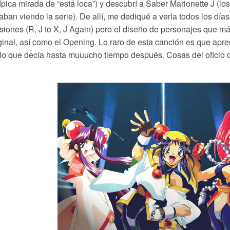
típica mirada de “está loca”) y descubrí a Saber Marionette J (
aban viendo la serie). De allí, me dediqué a verla todos los día
siones (R, J to X, J Again) pero el diseño de personajes que má
ginal, así como el Opening. Lo raro de esta canción es que apren
lo que decía hasta muuucho tiempo después. Cosas del oficio 