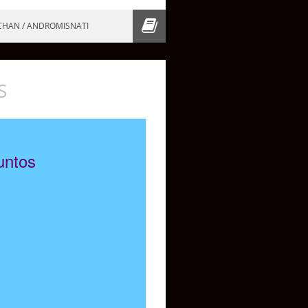
CHAN / ANDROMISNATI
S
untos