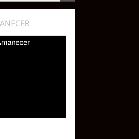
MANECER
 Amanecer