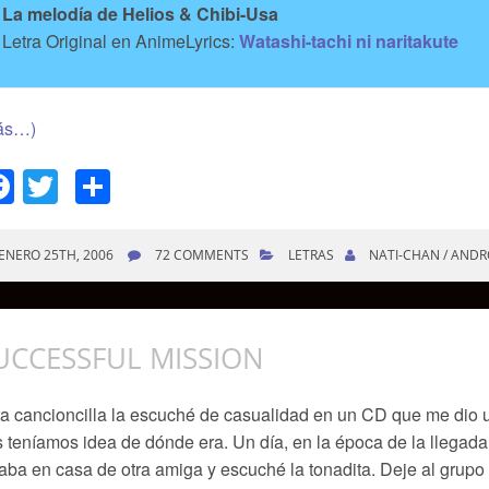
La melodía de Helios & Chibi-Usa
Letra Original en AnimeLyrics:
Watashi-tachi ni naritakute
ás…)
Facebook
Twitter
Compartir
ENERO 25TH, 2006
72 COMMENTS
LETRAS
NATI-CHAN / ANDR
UCCESSFUL MISSION
a cancioncilla la escuché de casualidad en un CD que me dio 
 teníamos idea de dónde era. Un día, en la época de la llegad
aba en casa de otra amiga y escuché la tonadita. Deje al gru