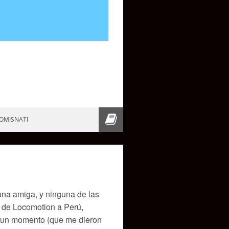
OMISNATI
una amiga, y ninguna de las
a de Locomotion a Perú,
po un momento (que me dieron