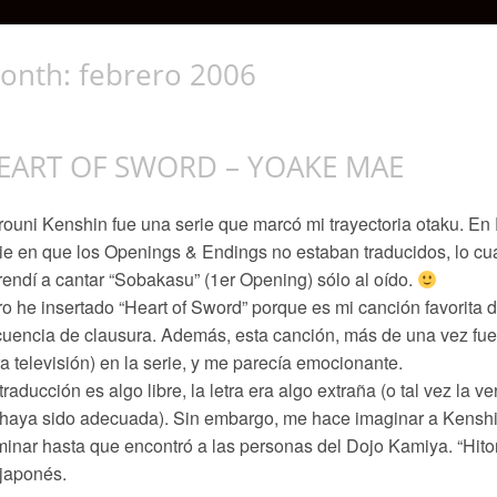
onth:
febrero 2006
EART OF SWORD – YOAKE MAE
ouni Kenshin fue una serie que marcó mi trayectoria otaku. En P
ie en que los Openings & Endings no estaban traducidos, lo cua
endí a cantar “Sobakasu” (1er Opening) sólo al oído.
o he insertado “Heart of Sword” porque es mi canción favorita d
uencia de clausura. Además, esta canción, más de una vez fue 
a televisión) en la serie, y me parecía emocionante.
traducción es algo libre, la letra era algo extraña (o tal vez la 
haya sido adecuada). Sin embargo, me hace imaginar a Kenshi
inar hasta que encontró a las personas del Dojo Kamiya. “Hit
japonés.