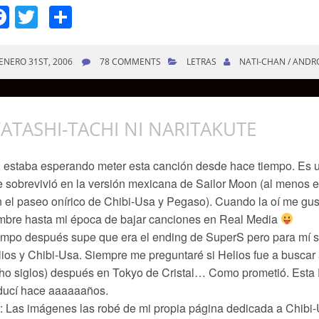
Facebook
Twitter
Compartir
ENERO 31ST, 2006
78 COMMENTS
LETRAS
NATI-CHAN / ANDR
ATASHI-TACHI NI NARITAKUTE
 estaba esperando meter esta canción desde hace tiempo. Es 
 sobrevivió en la versión mexicana de Sailor Moon (al menos en
 el paseo onírico de Chibi-Usa y Pegaso). Cuando la oí me gus
mbre hasta mi época de bajar canciones en Real Media
mpo después supe que era el ending de SuperS pero para mí s
ios y Chibi-Usa. Siempre me preguntaré si Helios fue a buscar
ho siglos) después en Tokyo de Cristal… Como prometió. Esta 
ducí hace aaaaaaños.
 Las imágenes las robé de mi propia página dedicada a Chibi-