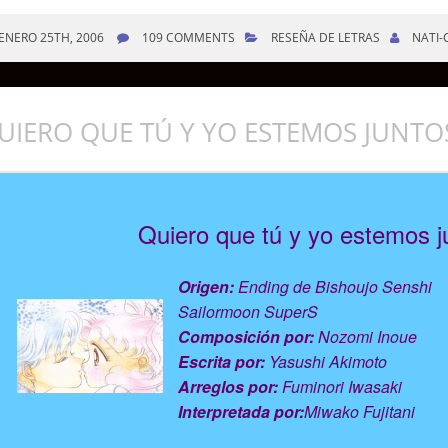
ENERO 25TH, 2006
109 COMMENTS
RESEÑA DE LETRAS
NATI-
UIERO QUE TÚ Y YO ESTEMOS JUNTO
Quiero que tú y yo estemos j
Origen:
Ending de Bishoujo Senshi
Sailormoon SuperS
Composición por:
Nozomi Inoue
Escrita por:
Yasushi Akimoto
Arreglos por:
Fuminori Iwasaki
Interpretada por:
Miwako Fujitani