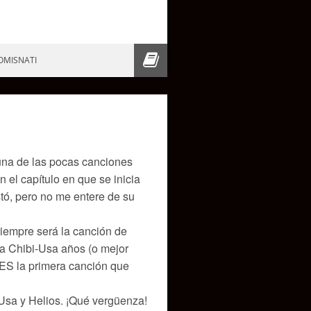
OMISNATI
una de las pocas canciones
 el capítulo en que se inicia
tó, pero no me entere de su
iempre será la canción de
 a Chibi-Usa años (o mejor
ES la primera canción que
Usa y Helios. ¡Qué vergüenza!