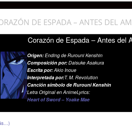
ORAZÓN DE ESPADA – ANTES DEL A
Corazón de Espada – Antes del
Origen:
Ending de Rurouni Kenshin
Composición por:
Daisuke Asakura
Escrita por:
Akio Inoue
Interpretada por:
T. M. Revolution
Canción símbolo de Rurouni Kenshin
Letra Original en AnimeLyrics:
Heart of Sword – Yoake Mae
ás…)