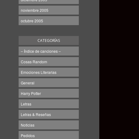
noviembre 2005
octubre 2005
CATEGORÍAS
– Índice de canciones –
Cosas Random
Emociones Literarias
General
Harry Potter
Letras
Letras & Reseñas
Noticias
Pedidos