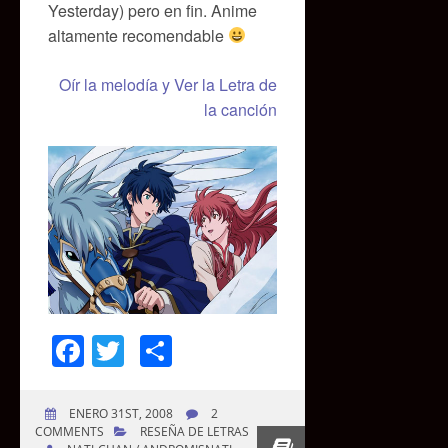
Yesterday) pero en fin. Anime
altamente recomendable
Oír la melodía y Ver la Letra de
la canción
Facebook
Twitter
Compartir
ENERO 31ST, 2008
2
COMMENTS
RESEÑA DE LETRAS