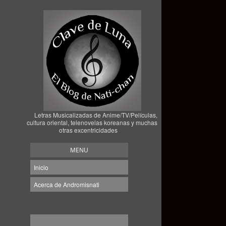
Letras Musicalizadas de Anime/TV/Películas,
cultura oriental, telenovelas koreanas y muchas
otras excentricidades
MENU
Inicio
Acerca de Andromisnati