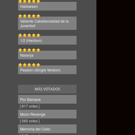
Halloween
Valiente Caballerosidad de la
Juventud
1/2 (Hanbun)
Naranja
Passion (Single Version)
MÁS VOTADOS
Por Siempre
[ 817 votes ]
Moon Revenge
[ 565 votes ]
Memoria del Cielo