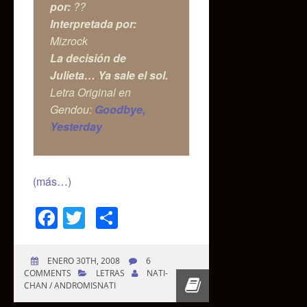
por:
??
Interpretada por:
Mizrock
La decisión de
Julieta… Ya sale el sol.
Letra Original en
Gendou:
Goodbye,
Yesterday
(más…)
Facebook
Twitter
Compartir
ENERO 30TH, 2008
6
COMMENTS
LETRAS
NATI-
CHAN / ANDROMISNATI