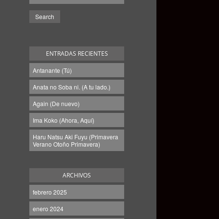
ENTRADAS RECIENTES
Antanante (Tú)
Anata no Soba ni. (A tu lado.)
Again (De nuevo)
Ima Koko (Ahora, Aquí)
Haru Natsu Aki Fuyu (Primavera
Verano Otoño Primavera)
ARCHIVOS
febrero 2025
enero 2024