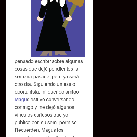
pensado escribir sobre algunas
cosas que dejé pendientes la
semana pasada, pero ya será
otro día. Siguiendo un estilo
oportunista, mi querido amigo
Magu
s estuvo conversando
conmigo y me dejó algunos
vínculos curiosos que yo
publico con su semi-permiso.
Recuerden, Magus los