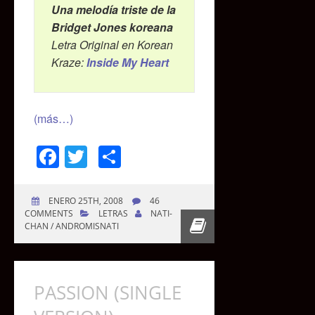
Una melodía triste de la
Bridget Jones koreana
Letra Original en Korean
Kraze:
Inside My Heart
(más…)
Facebook
Twitter
Compartir
ENERO 25TH, 2008
46
COMMENTS
LETRAS
NATI-
CHAN / ANDROMISNATI
PASSION (SINGLE