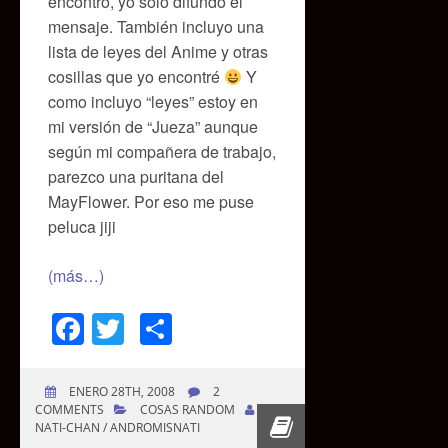
encontró, yo sólo difundo el
mensaje. También incluyo una
lista de leyes del Anime y otras
cosillas que yo encontré
Y
como incluyo “leyes” estoy en
mi versión de “Jueza” aunque
según mi compañera de trabajo,
parezco una puritana del
MayFlower. Por eso me puse
peluca jiji
(más…)
Facebook
Twitter
Compartir
ENERO 28TH, 2008
2
COMMENTS
COSAS RANDOM
NATI-CHAN / ANDROMISNATI