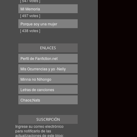
[ 547 votes ]
Mi Memoria
[ 497 votes ]
Porque soy una mujer
[ 438 votes ]
ENLACES
Perfil de Fanfiction.net
Mis Ocurrencias y yo -Nelly
Minna no Nihongo
Letras de canciones
Chaos;Nats
SUSCRIPCIÓN
Ingrese su correo electrónico
para notificarlo de las
actualizaciones de este blog: