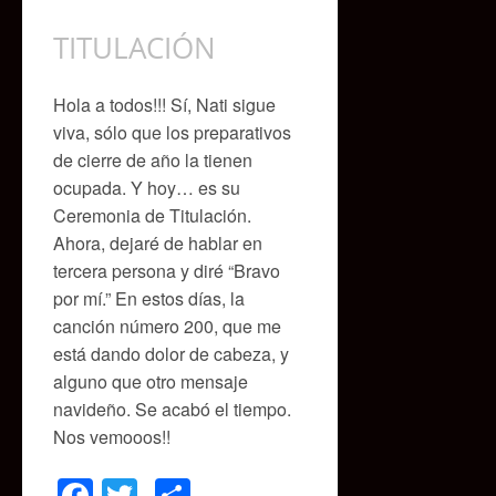
TITULACIÓN
Hola a todos!!! Sí, Nati sigue
viva, sólo que los preparativos
de cierre de año la tienen
ocupada. Y hoy… es su
Ceremonia de Titulación.
Ahora, dejaré de hablar en
tercera persona y diré “Bravo
por mí.” En estos días, la
canción número 200, que me
está dando dolor de cabeza, y
alguno que otro mensaje
navideño. Se acabó el tiempo.
Nos vemooos!!
Facebook
Twitter
Compartir