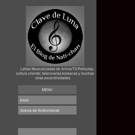
Letras Musicalizadas de Anime/TV/Películas,
cultura oriental, telenovelas koreanas y muchas
otras excentricidades
MENU
Inicio
Acerca de Andromisnati