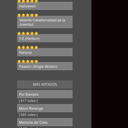
Halloween
Valiente Caballerosidad de la
Juventud
1/2 (Hanbun)
Naranja
Passion (Single Version)
MÁS VOTADOS
Por Siempre
[ 817 votes ]
Moon Revenge
[ 565 votes ]
Memoria del Cielo