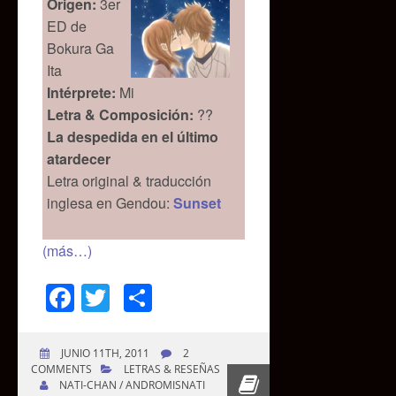
Origen:
3er
ED de
Bokura Ga
Ita
Intérprete
:
Mi
Letra
& Composición:
??
La despedida en el último
atardecer
Letra original & traducción
inglesa en Gendou:
Sunset
(más…)
Facebook
Twitter
Compartir
JUNIO 11TH, 2011
2
COMMENTS
LETRAS & RESEÑAS
NATI-CHAN / ANDROMISNATI