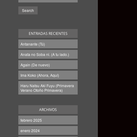
ENTRADAS RECIENTES
Antanante (Tú)
Anata no Soba ni. (A tu lado.)
Again (De nuevo)
Ima Koko (Ahora, Aquí)
Haru Natsu Aki Fuyu (Primavera
Verano Otoño Primavera)
ARCHIVOS
febrero 2025
enero 2024