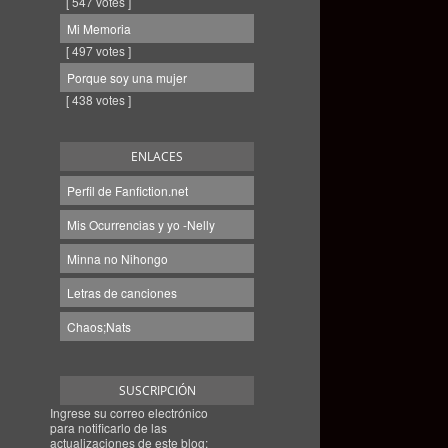
[ 547 votes ]
Mi Memoria
[ 497 votes ]
Porque soy una mujer
[ 438 votes ]
ENLACES
Perfil de Fanfiction.net
Mis Ocurrencias y yo -Nelly
Minna no Nihongo
Letras de canciones
Chaos;Nats
SUSCRIPCIÓN
Ingrese su correo electrónico
para notificarlo de las
actualizaciones de este blog: