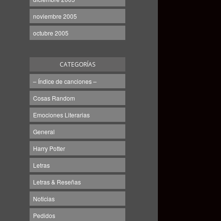
noviembre 2005
octubre 2005
CATEGORÍAS
– Índice de canciones –
Cosas Random
Emociones Literarias
General
Harry Potter
Letras
Letras & Reseñas
Noticias
Pedidos