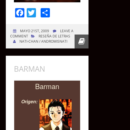
Facebook
Twitter
Compartir
MAYO 21ST, 2009
LEAVE A
COMMENT
RESEÑA DE LETRAS
NATI-CHAN / ANDROMISNATI
BARMAN
Barman
Origen: