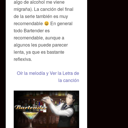
algo de alcohol me viene
migraña). La canción del final
de la serie también es muy
recomendable
En general
todo Bartender es
recomendable, aunque a
algunos les puede parecer
lenta, ya que es bastante
reflexiva.
Oír la melodía y Ver la Letra de
la canción