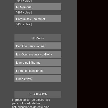
[ 547 votes ]
Mi Memoria
[ 497 votes ]
Porque soy una mujer
[ 438 votes ]
ENLACES
Perfil de Fanfiction.net
Mis Ocurrencias y yo -Nelly
Minna no Nihongo
Letras de canciones
Chaos;Nats
SUSCRIPCIÓN
Ingrese su correo electrónico
para notificarlo de las
actualizaciones de este blog: