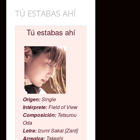
TÚ ESTABAS AHÍ
Tú estabas ahí
Origen:
Single
Intérprete:
Field of View
Composición:
Tetsurou
Oda
Letra:
Izumi Sakai [Zard]
Arreglos:
Takeshi