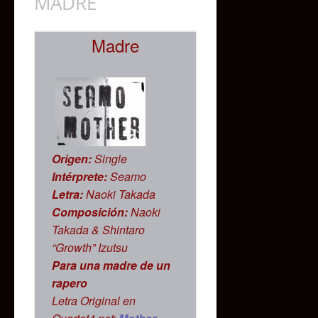
MADRE
Madre
Origen:
Single
Intérprete:
Seamo
Letra:
Naoki Takada
Composición:
Naoki
Takada & Shintaro
“Growth” Izutsu
Para una madre de un
rapero
Letra Original en