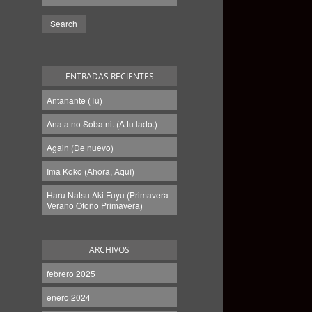
ENTRADAS RECIENTES
Antanante (Tú)
Anata no Soba ni. (A tu lado.)
Again (De nuevo)
Ima Koko (Ahora, Aquí)
Haru Natsu Aki Fuyu (Primavera
Verano Otoño Primavera)
ARCHIVOS
febrero 2025
enero 2024