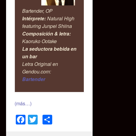
Bartender, OP
Intérprete:
Natural High
featuring Junpei Shiina
Composición & letra:
Kaoruko Ootake
La seductora bebida en
un bar
Letra Original en
Gendou.com:
Bartender
(más…)
Facebook
Twitter
Compartir