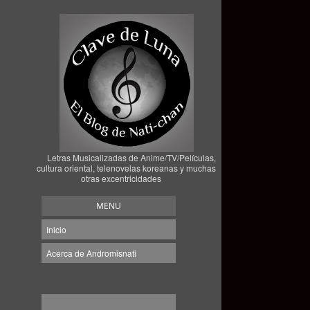
Letras Musicalizadas de Anime/TV/Películas,
cultura oriental, telenovelas koreanas y muchas
otras excentricidades
MENU
Inicio
Acerca de Andromisnati