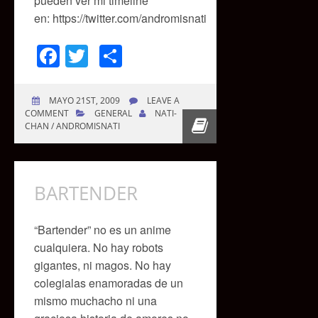
pueden ver mi timeline
en: https://twitter.com/andromisnati
Facebook
Twitter
Compartir
MAYO 21ST, 2009
LEAVE A
COMMENT
GENERAL
NATI-
CHAN / ANDROMISNATI
BARTENDER
“Bartender” no es un anime
cualquiera. No hay robots
gigantes, ni magos. No hay
colegialas enamoradas de un
mismo muchacho ni una