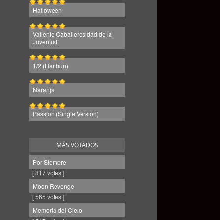
Halloween
Valiente Caballerosidad de la
Juventud
1/2 (Hanbun)
Naranja
Passion (Single Version)
MÁS VOTADOS
Por Siempre
[ 817 votes ]
Moon Revenge
[ 565 votes ]
Memoria del Cielo