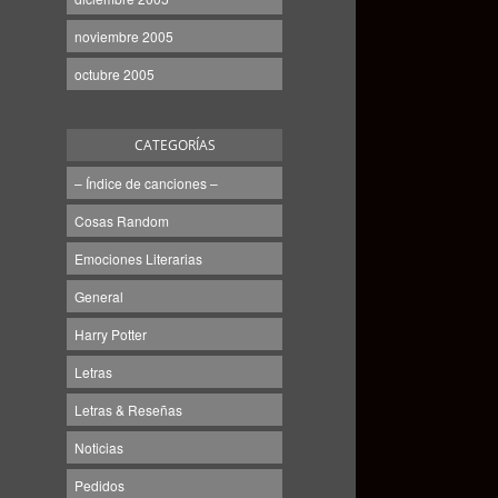
noviembre 2005
octubre 2005
CATEGORÍAS
– Índice de canciones –
Cosas Random
Emociones Literarias
General
Harry Potter
Letras
Letras & Reseñas
Noticias
Pedidos