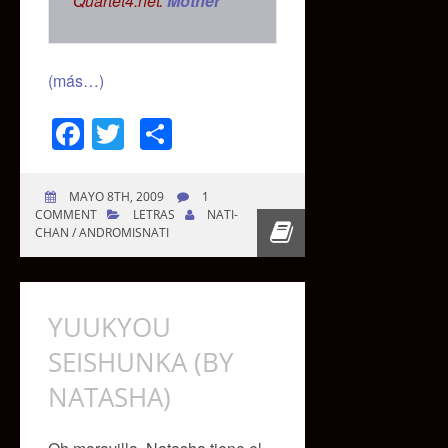
Quartet4.net:
Mother
(más…)
Facebook
Twitter
Compartir
MAYO 8TH, 2009
1
COMMENT
LETRAS
NATI-
CHAN / ANDROMISNATI
YUUKYOU
SEISHUNKA (BY
NATASHA)