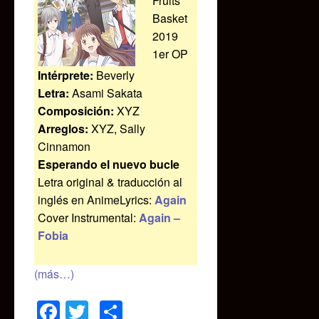
Fruits
Basket
2019
1er OP
Intérprete:
Beverly
Letra:
Asami Sakata
Composición:
XYZ
Arreglos:
XYZ, Sally
Cinnamon
Esperando el nuevo bucle
Letra original & traducción al
inglés en AnimeLyrics:
Again
Cover Instrumental:
Again –
Fobia
(más…)
Facebook
Twitter
Compartir