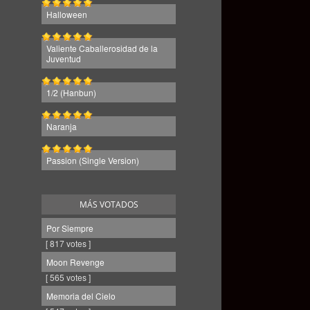
Halloween
Valiente Caballerosidad de la
Juventud
1/2 (Hanbun)
Naranja
Passion (Single Version)
MÁS VOTADOS
Por Siempre
[ 817 votes ]
Moon Revenge
[ 565 votes ]
Memoria del Cielo