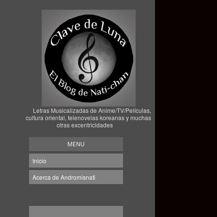
Letras Musicalizadas de Anime/TV/Películas,
cultura oriental, telenovelas koreanas y muchas
otras excentricidades
MENU
Inicio
Acerca de Andromisnati