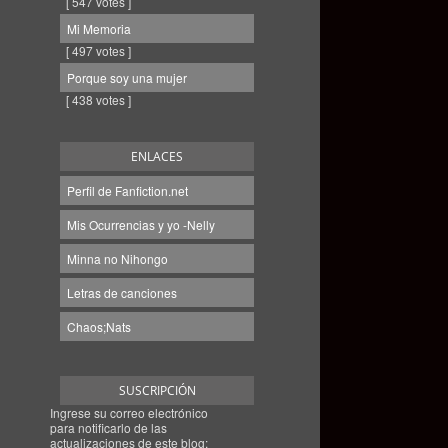
[ 547 votes ]
Mi Memoria
[ 497 votes ]
Porque soy una mujer
[ 438 votes ]
ENLACES
Perfil de Fanfiction.net
Mis Ocurrencias y yo -Nelly
Minna no Nihongo
Letras de canciones
Chaos;Nats
SUSCRIPCIÓN
Ingrese su correo electrónico
para notificarlo de las
actualizaciones de este blog: