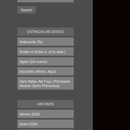
ENTRADAS RECIENTES
Antanante (Tú)
Anata no Soba ni. (A tu lado.)
Again (De nuevo)
Ima Koko (Ahora, Aquí)
Haru Natsu Aki Fuyu (Primavera
Verano Otoño Primavera)
ARCHIVOS
febrero 2025
enero 2024