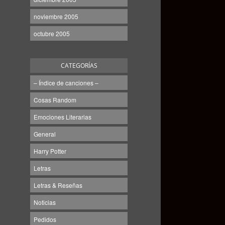
noviembre 2005
octubre 2005
CATEGORÍAS
– Índice de canciones –
Cosas Random
Emociones Literarias
General
Harry Potter
Letras
Letras & Reseñas
Noticias
Pedidos