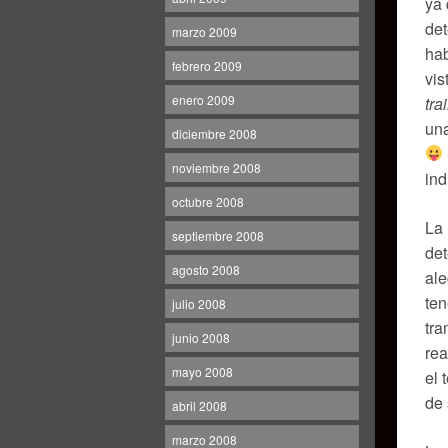
ya 
det
marzo 2009
hab
febrero 2009
vis
enero 2009
tra
una
diciembre 2008
noviembre 2008
ind
octubre 2008
La 
septiembre 2008
det
agosto 2008
ale
ten
julio 2008
tra
junio 2008
rea
mayo 2008
el 
de 
abril 2008
marzo 2008