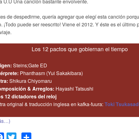
a U.U Una canción bastante envolvente.
es de despedirme, quería agregar que elegí esta canción porqu
. ¡Todo puede ser reescrito! Viene el 2012. Y éste es el último
viaje.
Los 12 pactos que gobiernan el tiempo
igen:
Steins;Gate ED
térprete
:
Phanthasm (Yui Sakakibara)
tra:
Shikura Chiyomaru
mposición & Arreglos:
Hayashi Tatsushi
s 12 dictadores del reloj
tra original & traducción inglesa en kafka-fuura:
Toki Tsukasad
ás…)
Facebook
Twitter
Compartir