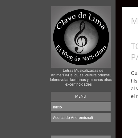
M
T
P
Letras Musicalizadas de
Cu
Anime/TV/Películas, cultura oriental,
telenovelas koreanas y muchas otras
his
excentricidades
al 
el 
MENU
Inicio
Acerca de Andromisnati