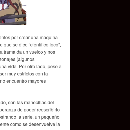
ntentos por crear una máquina
que se dice “científico loco”,
 la trama da un vuelco y nos
rsonajes (algunos
na vida. Por otro lado, pese a
er muy estrictos con la
 no encuentro mayores
o, son las manecillas del
eranza de poder reescribirlo
strando la serie, un pequeño
mente como se desenvuelve la