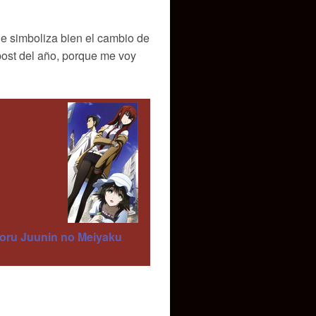
e simboliza bien el cambio de
 post del año, porque me voy
oru Juunin no Meiyaku