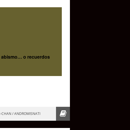
el abismo… o recuerdos
I-CHAN / ANDROMISNATI