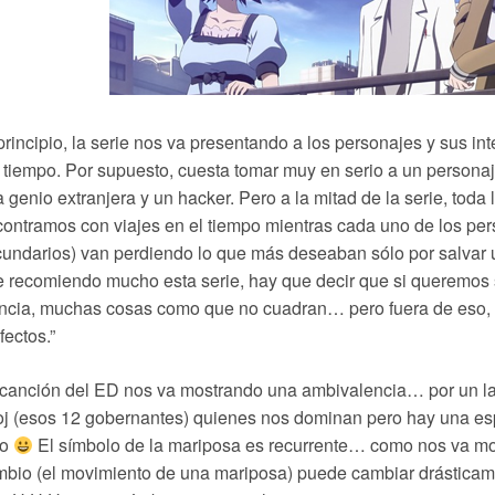
principio, la serie nos va presentando a los personajes y sus i
 tiempo. Por supuesto, cuesta tomar muy en serio a un personaje 
 genio extranjera y un hacker. Pero a la mitad de la serie, toda
ontramos con viajes en el tiempo mientras cada uno de los pe
undarios) van perdiendo lo que más deseaban sólo por salvar u
 recomiendo mucho esta serie, hay que decir que si queremos s
encia, muchas cosas como que no cuadran… pero fuera de eso,
fectos.”
canción del ED nos va mostrando una ambivalencia… por un lad
oj (esos 12 gobernantes) quienes nos dominan pero hay una esp
do
El símbolo de la mariposa es recurrente… como nos va mo
bio (el movimiento de una mariposa) puede cambiar drástica