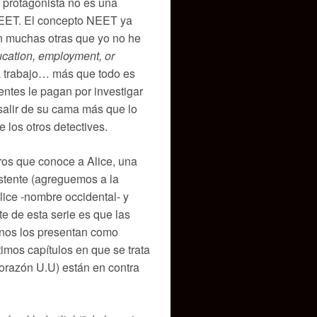
a protagonista no es una
 NEET. El concepto NEET ya
 muchas otras que yo no he
ucation, employment, or
a trabajo… más que todo es
ntes le pagan por investigar
salir de su cama más que lo
 los otros detectives.
ros que conoce a Alice, una
sistente (agreguemos a la
lice -nombre occidental- y
e de esta serie es que las
y nos los presentan como
imos capítulos en que se trata
corazón U.U) están en contra