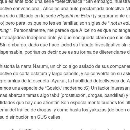
que es ante todo una serie “detectivesca.” Sin embargo, nuestr
ective convencional. Alice es una auto-proclamada detective
ía sido utilizado en la serie
Higashi no Eden
(y seguramente en
to) pero para los que no les es familiar, son siglas de ”
not in ed
ining
“. Personalmente, me parece que Alice no es que no teng
 trabajadora independiente ya que nos queda claro que sus clie
Sin embargo, dado que hace todod su trabajo investigativo sin 
ispensable, podríamos decir que es su forma de diferenciarse de
historia la narra Narumi, un chico algo asilado de sus compañe
ective de corta estatura y largo cabello, y se conveirte en su a
gre amiga de la escuela -Ayaka-, la habilidad detectivesca de A
emos una especie de “Gosick” modermo :S) Un factor interesant
mas abarcan temas algo tabú (prostitución, drogas, pandillas) 
lidades que hay que afrontar. Son especialmente buenos los últ
tema del tráfico de drogas, y como hasta los yakuzas (de buen 
su distribución en SUS calles.