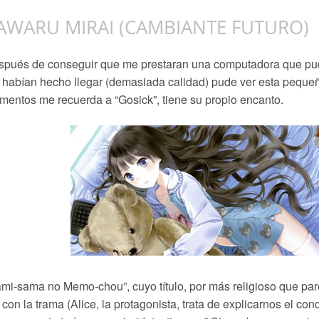
AWARU MIRAI (CAMBIANTE FUTURO)
pués de conseguir que me prestaran una computadora que pud
habían hecho llegar (demasiada calidad) pude ver esta pequeñ
entos me recuerda a “Gosick”, tiene su propio encanto.
mi-sama no Memo-chou”, cuyo título, por más religioso que pa
 con la trama (Alice, la protagonista, trata de explicarnos el con