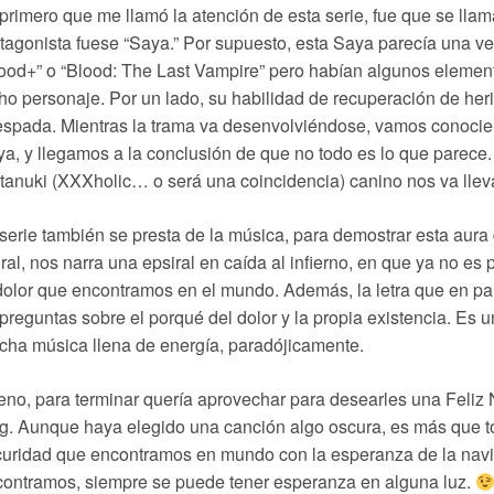
primero que me llamó la atención de esta serie, fue que se llam
tagonista fuese “Saya.” Por supuesto, esta Saya parecía una ver
ood+” o “Blood: The Last Vampire” pero habían algunos eleme
ho personaje. Por un lado, su habilidad de recuperación de her
espada. Mientras la trama va desenvolviéndose, vamos conoci
a, y llegamos a la conclusión de que no todo es lo que parece.
anuki (XXXholic… o será una coincidencia) canino nos va llev
serie también se presta de la música, para demostrar esta aura
ral, nos narra una epsiral en caída al infierno, en que ya no es
dolor que encontramos en el mundo. Además, la letra que en par
preguntas sobre el porqué del dolor y la propia existencia. Es 
ha música llena de energía, paradójicamente.
no, para terminar quería aprovechar para desearles una Feliz 
g. Aunque haya elegido una canción algo oscura, es más que to
uridad que encontramos en mundo con la esperanza de la navid
ontramos, siempre se puede tener esperanza en alguna luz.