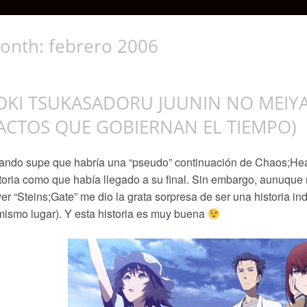
onth:
febrero 2006
OKI TSUKASADORU JUUNIN NO MEIYA
ACTOS QUE GOBIERNAN EL TIEMPO)
ando supe que habría una “pseudo” continuación de Chaos;He
toria como que había llegado a su final. Sin embargo, aunuque
ver “Steins;Gate” me dio la grata sorpresa de ser una historia 
mismo lugar). Y esta historia es muy buena