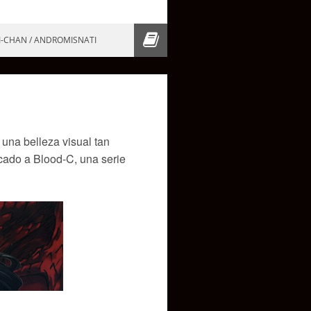
I-CHAN / ANDROMISNATI
 una belleza visual tan
icado a Blood-C, una serie