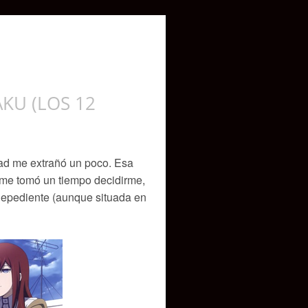
KU (LOS 12
ad me extrañó un poco. Esa
 me tomó un tiempo decidirme,
indepediente (aunque situada en