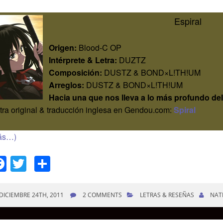
Espiral
Origen:
Blood-C OP
Intérprete
& Letra:
DUZTZ
Composición:
DUSTZ & BOND×L!TH!UM
Arreglos:
DUSTZ & BOND×L!TH!UM
Hacia una que nos lleva a lo más profundo d
tra original & traducción inglesa en Gendou.com:
Spiral
ás…)
Facebook
Twitter
Compartir
DICIEMBRE 24TH, 2011
2 COMMENTS
LETRAS & RESEÑAS
NAT