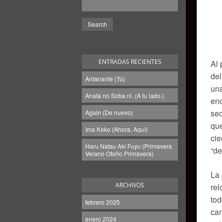
ENTRADAS RECIENTES
Al 
del
Antanante (Tú)
una
Anata no Soba ni. (A tu lado.)
enc
sec
Again (De nuevo)
que
Ima Koko (Ahora, Aquí)
ci
Haru Natsu Aki Fuyu (Primavera
“de
Verano Otoño Primavera)
La 
ARCHIVOS
rel
to
febrero 2025
cam
enero 2024