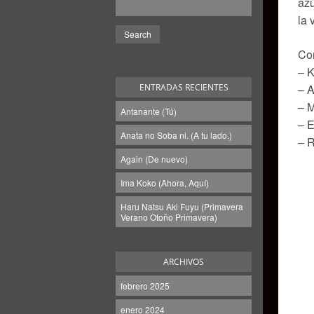
azú
la 
Com
– K
ENTRADAS RECIENTES
– A
– M
Antanante (Tú)
– E
Anata no Soba ni. (A tu lado.)
– R
Again (De nuevo)
Ima Koko (Ahora, Aquí)
Haru Natsu Aki Fuyu (Primavera
Verano Otoño Primavera)
ARCHIVOS
febrero 2025
enero 2024