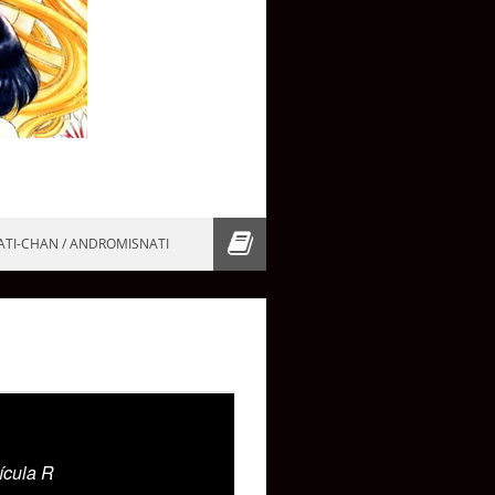
ATI-CHAN / ANDROMISNATI
ícula R