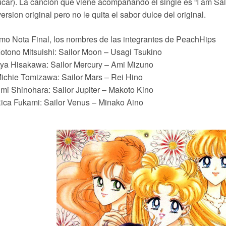
car). La canción que viene acompañando el single es “I am Sa
version original pero no le quita el sabor dulce del original.
o Nota Final, los nombres de las integrantes de PeachHips
otono Mitsuishi: Sailor Moon – Usagi Tsukino
ya Hisakawa: Sailor Mercury – Ami Mizuno
ichie Tomizawa: Sailor Mars – Rei Hino
mi Shinohara: Sailor Jupiter – Makoto Kino
ica Fukami: Sailor Venus – Minako Aino