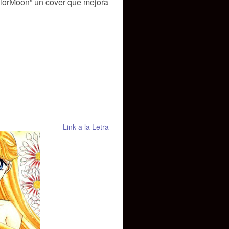
ilorMoon” un cover que mejora
Link a la Letra