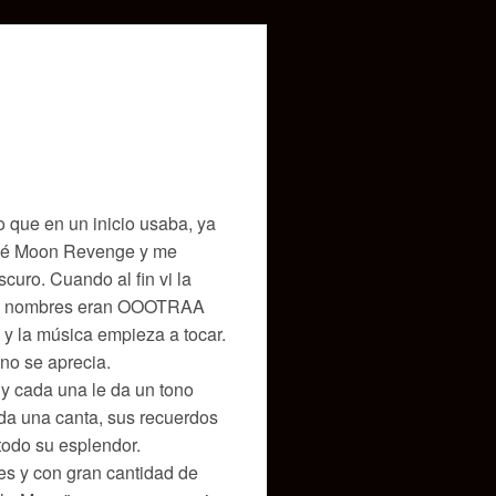
 que en un inicio usaba, ya
uché Moon Revenge y me
uro. Cuando al fin vi la
los nombres eran OOOTRAA
 y la música empieza a tocar.
 no se aprecia.
 y cada una le da un tono
cada una canta, sus recuerdos
odo su esplendor.
ces y con gran cantidad de