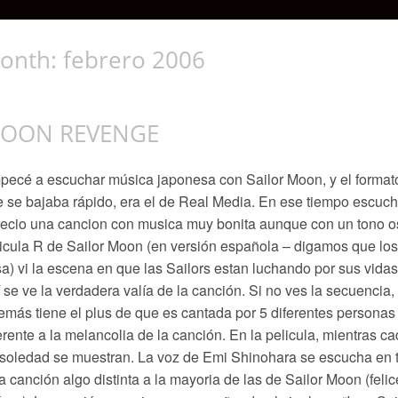
onth:
febrero 2006
OON REVENGE
ecé a escuchar música japonesa con Sailor Moon, y el formato
 se bajaba rápido, era el de Real Media. En ese tiempo esc
ecio una cancion con musica muy bonita aunque con un tono osc
licula R de Sailor Moon (en versión española – digamos que 
a) vi la escena en que las Sailors estan luchando por sus vidas
í se ve la verdadera valía de la canción. Si no ves la secuencia,
más tiene el plus de que es cantada por 5 diferentes personas
erente a la melancolia de la canción. En la pelicula, mientras 
soledad se muestran. La voz de Emi Shinohara se escucha en t
 canción algo distinta a la mayoria de las de Sailor Moon (feli