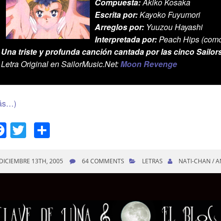
Compuesta:
Akiko Kosaka
Escrita por:
Kayoko Fuyumori
Arreglos por:
Yuuzou Hayashi
Interpretada por:
Peach Hips (como 
Una triste y profunda canción cantada por las cinco Sailor
Letra Original en SailorMusic.Net:
Moon Revenge
ás…)
Facebook
Twitter
Compartir
DICIEMBRE 13TH, 2005
64 COMMENTS
LETRAS
NATI-CHAN / 