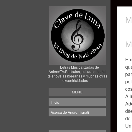
M
M
Emp
que
Letras Musicalizadas de
Anime/TV/Películas, cultura oriental,
par
telenovelas koreanas y muchas otras
excentricidades
pe
cos
MENU
All
Inicio
Ade
dif
Acerca de Andromisnati
de 
Una