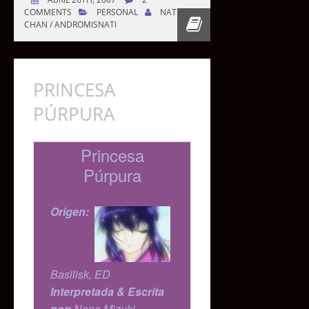
COMMENTS
PERSONAL
NATI-
CHAN / ANDROMISNATI
PRINCESA
PÚRPURA
Princesa
Púrpura
Origen:
Basilisk, ED
Interpretada & Escrita
por:
Nana Mizuki