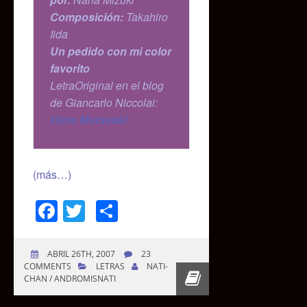
Composición:
Takahiro
Iida
Un pedido con mi color
favorito
LetraOriginal en el blog
de Giancarlo Niccolai:
Hime Murasaki
(más…)
Facebook
Twitter
Compartir
ABRIL 26TH, 2007
23
COMMENTS
LETRAS
NATI-
CHAN / ANDROMISNATI