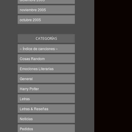
noviembre 2005
octubre 2005
CATEGORÍAS
– Índice de canciones –
Cosas Random
Emociones Literarias
General
Harry Potter
Letras
Letras & Reseñas
Noticias
Pedidos