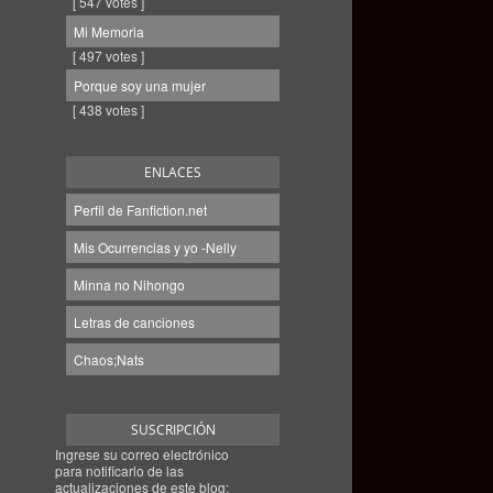
[ 547 votes ]
Mi Memoria
[ 497 votes ]
Porque soy una mujer
[ 438 votes ]
ENLACES
Perfil de Fanfiction.net
Mis Ocurrencias y yo -Nelly
Minna no Nihongo
Letras de canciones
Chaos;Nats
SUSCRIPCIÓN
Ingrese su correo electrónico
para notificarlo de las
actualizaciones de este blog: