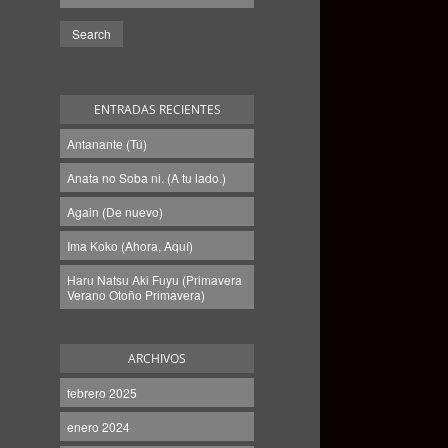
ENTRADAS RECIENTES
Antanante (Tú)
Anata no Soba ni. (A tu lado.)
Again (De nuevo)
Ima Koko (Ahora, Aquí)
Haru Natsu Aki Fuyu (Primavera
Verano Otoño Primavera)
ARCHIVOS
febrero 2025
enero 2024