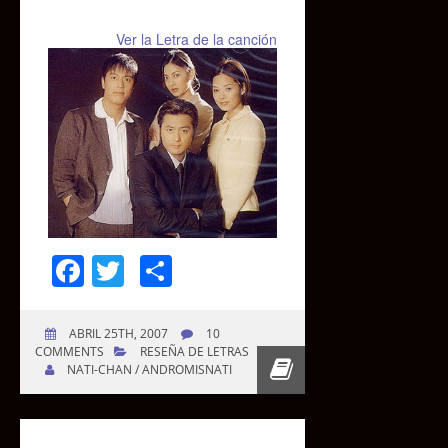
Ver la Letra de la canción
Facebook
Twitter
Compartir
ABRIL 25TH, 2007
10
COMMENTS
RESEÑA DE LETRAS
NATI-CHAN / ANDROMISNATI