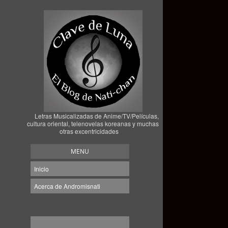
Letras Musicalizadas de Anime/TV/Películas,
cultura oriental, telenovelas koreanas y muchas
otras excentricidades
MENU
Inicio
Acerca de Andromisnati