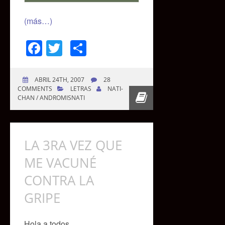
(más…)
Facebook
Twitter
Compartir
ABRIL 24TH, 2007
28
COMMENTS
LETRAS
NATI-
CHAN / ANDROMISNATI
LA 3RA VEZ QUE
ME VACUNÉ
CONTRA LA
GRIPE
Hola a todos