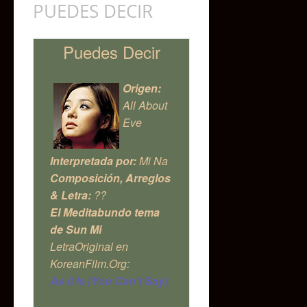
PUEDES DECIR
Puedes Decir
Origen:
All About
Eve
Interpretada por:
Mi Na
Composición, Arreglos
& Letra:
??
El Meditabundo tema
de Sun Mi
LetraOriginal en
KoreanFilm.Org:
As it Is (You Can’t Say)