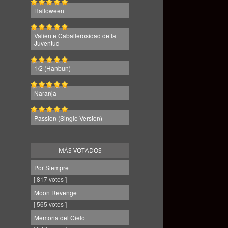
Halloween
Valiente Caballerosidad de la
Juventud
1/2 (Hanbun)
Naranja
Passion (Single Version)
MÁS VOTADOS
Por Siempre
[ 817 votes ]
Moon Revenge
[ 565 votes ]
Memoria del Cielo