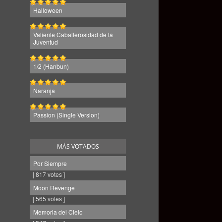
Halloween
Valiente Caballerosidad de la
Juventud
1/2 (Hanbun)
Naranja
Passion (Single Version)
MÁS VOTADOS
Por Siempre
[ 817 votes ]
Moon Revenge
[ 565 votes ]
Memoria del Cielo