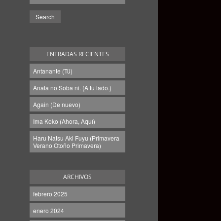
ENTRADAS RECIENTES
Antanante (Tú)
Anata no Soba ni. (A tu lado.)
Again (De nuevo)
Ima Koko (Ahora, Aquí)
Haru Natsu Aki Fuyu (Primavera
Verano Otoño Primavera)
ARCHIVOS
febrero 2025
enero 2024