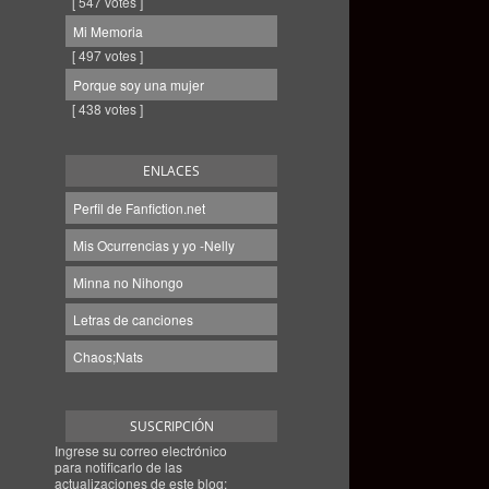
[ 547 votes ]
Mi Memoria
[ 497 votes ]
Porque soy una mujer
[ 438 votes ]
ENLACES
Perfil de Fanfiction.net
Mis Ocurrencias y yo -Nelly
Minna no Nihongo
Letras de canciones
Chaos;Nats
SUSCRIPCIÓN
Ingrese su correo electrónico
para notificarlo de las
actualizaciones de este blog: