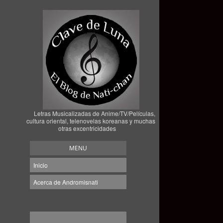
Letras Musicalizadas de Anime/TV/Películas,
cultura oriental, telenovelas koreanas y muchas
otras excentricidades
MENU
Inicio
Acerca de Andromisnati