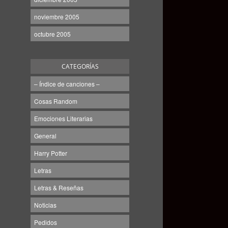
noviembre 2005
octubre 2005
CATEGORÍAS
– Índice de canciones –
Cosas Random
Emociones Literarias
General
Harry Potter
Letras
Letras & Reseñas
Noticias
Pedidos