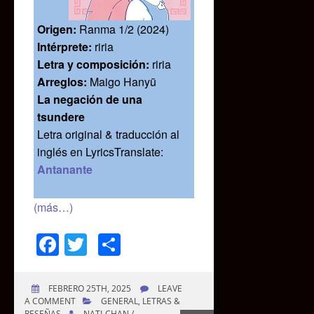
Origen:
Ranma 1/2 (2024)
Intérprete:
riria
Letra y composición:
riria
Arreglos:
Maigo Hanyū
La negación de una
tsundere
Letra original & traducción al
inglés en LyricsTranslate:
Antanante
(más…)
Facebook
Twitter
Compartir
FEBRERO 25TH, 2025
LEAVE
A COMMENT
GENERAL
,
LETRAS &
RESEÑAS
NATI-CHAN /