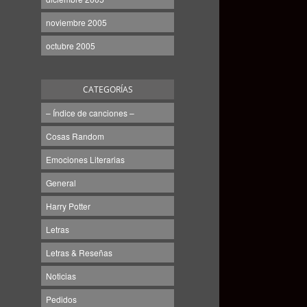
noviembre 2005
octubre 2005
CATEGORÍAS
– Índice de canciones –
Cosas Random
Emociones Literarias
General
Harry Potter
Letras
Letras & Reseñas
Noticias
Pedidos