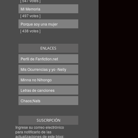
[ 547 votes ]
Mi Memoria
[ 497 votes ]
Porque soy una mujer
[ 438 votes ]
ENLACES
Perfil de Fanfiction.net
Mis Ocurrencias y yo -Nelly
Minna no Nihongo
Letras de canciones
Chaos;Nats
SUSCRIPCIÓN
Ingrese su correo electrónico
para notificarlo de las
actualizaciones de este blog: