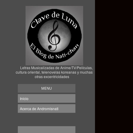
Letras Musicalizadas de Anime/TV/Películas,
cultura oriental, telenovelas koreanas y muchas
otras excentricidades
MENU
Inicio
Acerca de Andromisnati