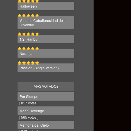
Halloween
Valiente Caballerosidad de la
Juventud
1/2 (Hanbun)
Naranja
Passion (Single Version)
MÁS VOTADOS
Por Siempre
[ 817 votes ]
Moon Revenge
[ 565 votes ]
Memoria del Cielo