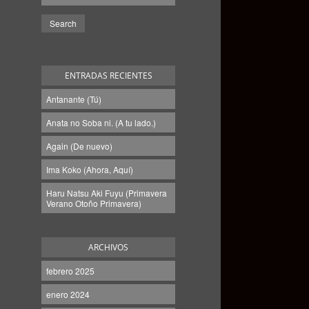
ENTRADAS RECIENTES
Antanante (Tú)
Anata no Soba ni. (A tu lado.)
Again (De nuevo)
Ima Koko (Ahora, Aquí)
Haru Natsu Aki Fuyu (Primavera
Verano Otoño Primavera)
ARCHIVOS
febrero 2025
enero 2024