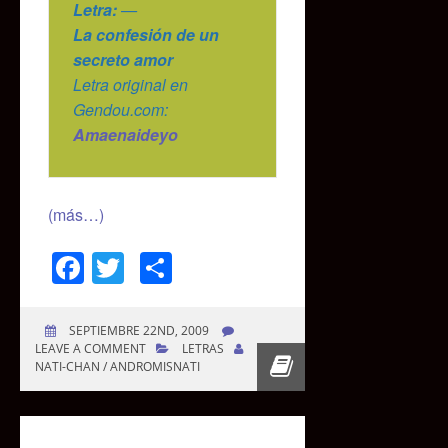
Letra:
—
La confesión de un
secreto amor
Letra original en
Gendou.com:
Amaenaideyo
(más…)
Facebook
Twitter
Compartir
SEPTIEMBRE 22ND, 2009
LEAVE A COMMENT
LETRAS
NATI-CHAN / ANDROMISNATI