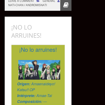
LEAVE A COMMENT
GENERAL
NATI-CHAN / ANDROMISNATI
¡NO LO
ARRUINES!
¡No lo arruines!
Origen:
Amaenaideyo!
Katsu!! OP
Intérprete:
Amae-Tai
Composición:
—