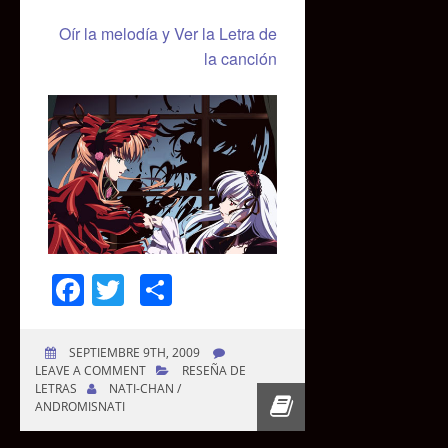
Oír la melodía y Ver la Letra de
la canción
Facebook
Twitter
Compartir
SEPTIEMBRE 9TH, 2009
LEAVE A COMMENT
RESEÑA DE
LETRAS
NATI-CHAN /
ANDROMISNATI