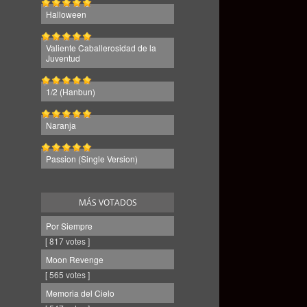
Halloween
Valiente Caballerosidad de la
Juventud
1/2 (Hanbun)
Naranja
Passion (Single Version)
MÁS VOTADOS
Por Siempre
[ 817 votes ]
Moon Revenge
[ 565 votes ]
Memoria del Cielo