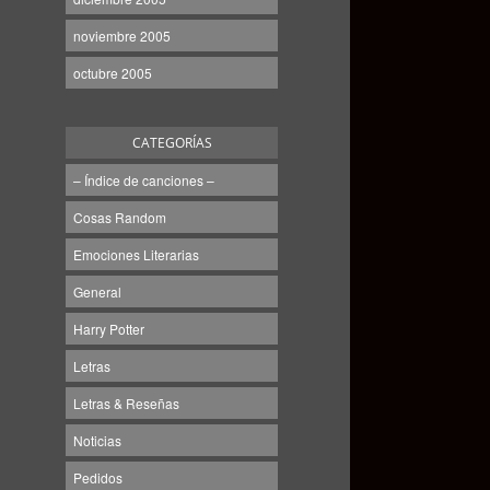
noviembre 2005
octubre 2005
CATEGORÍAS
– Índice de canciones –
Cosas Random
Emociones Literarias
General
Harry Potter
Letras
Letras & Reseñas
Noticias
Pedidos