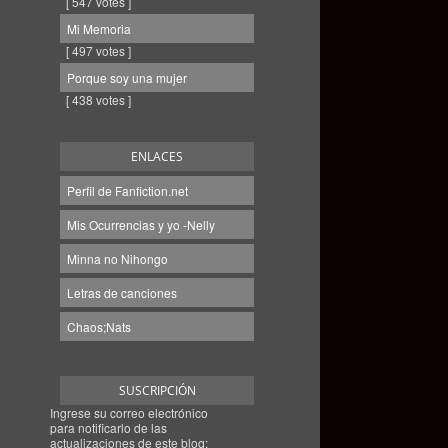
[ 547 votes ]
Mi Memoria
[ 497 votes ]
Porque soy una mujer
[ 438 votes ]
ENLACES
Perfil de Fanfiction.net
Mis Ocurrencias y yo -Nelly
Minna no Nihongo
Letras de canciones
Chaos;Nats
SUSCRIPCIÓN
Ingrese su correo electrónico
para notificarlo de las
actualizaciones de este blog: