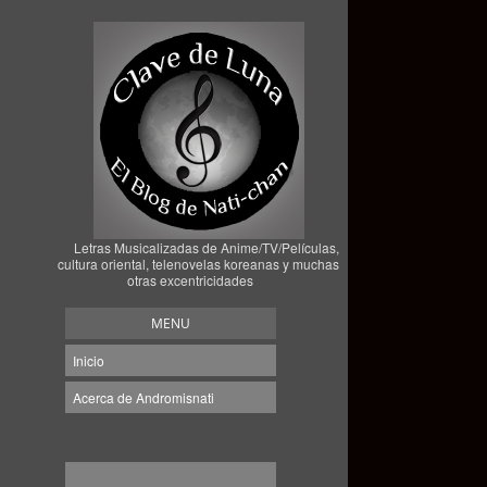
Letras Musicalizadas de Anime/TV/Películas,
cultura oriental, telenovelas koreanas y muchas
otras excentricidades
MENU
Inicio
Acerca de Andromisnati