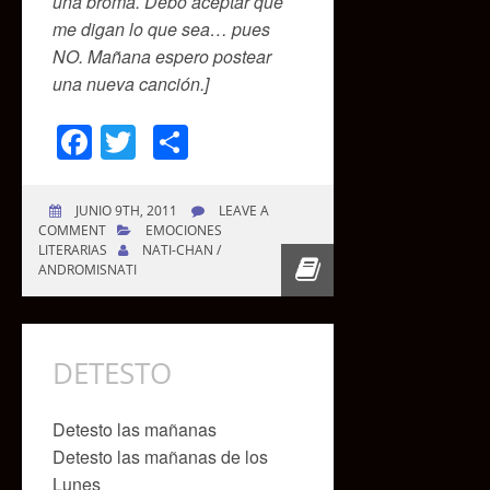
una broma. Debo aceptar que
me digan lo que sea… pues
NO. Mañana espero postear
una nueva canción.]
Facebook
Twitter
Compartir
JUNIO 9TH, 2011
LEAVE A
COMMENT
EMOCIONES
LITERARIAS
NATI-CHAN /
ANDROMISNATI
DETESTO
Detesto las mañanas
Detesto las mañanas de los
Lunes