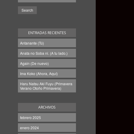
ENTRADAS RECIENTES
Antanante (Tú)
Anata no Soba ni. (A tu lado.)
Again (De nuevo)
Ima Koko (Ahora, Aquí)
Haru Natsu Aki Fuyu (Primavera
Verano Otoño Primavera)
ARCHIVOS
febrero 2025
enero 2024