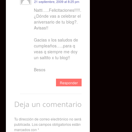
21 septiembre, 2009 at 8:25 pm
Natti…..Felicitaciones!!!!!.
¿Dónde vas a celebrar el
aniversario de tu blog?.
Avisas!!
Gacias x los saludos de
cumpleaños…..para q
veas q siempre me doy
un saltito x tu blog!!
Besos
Responder
Deja un comentario
Tu dirección de correo electrónico no será
publicada.
Los campos obligatorios están
marcados con
*