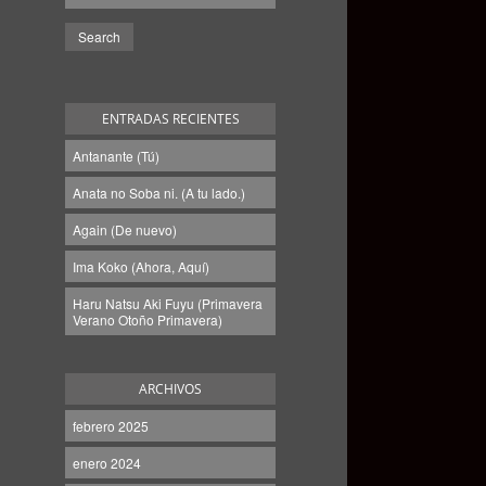
ENTRADAS RECIENTES
Antanante (Tú)
Anata no Soba ni. (A tu lado.)
Again (De nuevo)
Ima Koko (Ahora, Aquí)
Haru Natsu Aki Fuyu (Primavera
Verano Otoño Primavera)
ARCHIVOS
febrero 2025
enero 2024