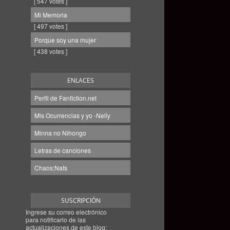
[ 547 votes ]
Mi Memoria
[ 497 votes ]
Porque soy una mujer
[ 438 votes ]
ENLACES
Perfil de Fanfiction.net
Mis Ocurrencias y yo -Nelly
Minna no Nihongo
Letras de canciones
Chaos;Nats
SUSCRIPCIÓN
Ingrese su correo electrónico
para notificarlo de las
actualizaciones de este blog: