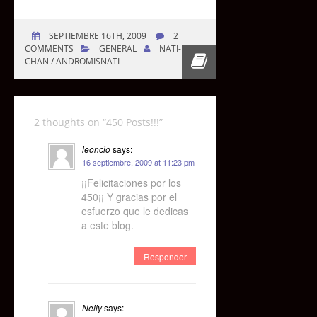
SEPTIEMBRE 16TH, 2009
2
COMMENTS
GENERAL
NATI-
CHAN / ANDROMISNATI
2 thoughts on “
450 Posts!!!
”
leoncio
says:
16 septiembre, 2009 at 11:23 pm
¡¡Felicitaciones por los
450¡¡ Y gracias por el
esfuerzo que le dedicas
a este blog.
Responder
Nelly
says: