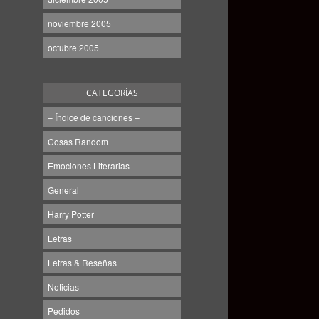
noviembre 2005
octubre 2005
CATEGORÍAS
– Índice de canciones –
Cosas Random
Emociones Literarias
General
Harry Potter
Letras
Letras & Reseñas
Noticias
Pedidos