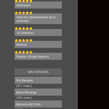
Halloween
Valiente Caballerosidad de la
Juventud
1/2 (Hanbun)
Naranja
Passion (Single Version)
MÁS VOTADOS
Por Siempre
[ 817 votes ]
Moon Revenge
[ 565 votes ]
Memoria del Cielo