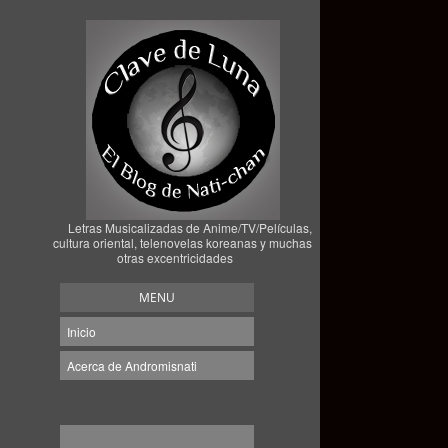
Letras Musicalizadas de Anime/TV/Películas,
cultura oriental, telenovelas koreanas y muchas
otras excentricidades
MENU
Inicio
Acerca de Andromisnati