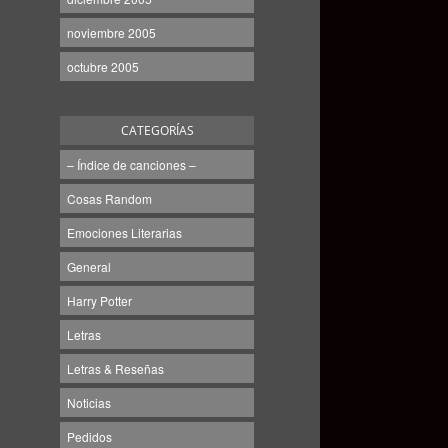
noviembre 2005
octubre 2005
CATEGORÍAS
– Índice de canciones –
Cosas Random
Emociones Literarias
General
Harry Potter
Letras
Letras & Reseñas
Noticias
Pedidos