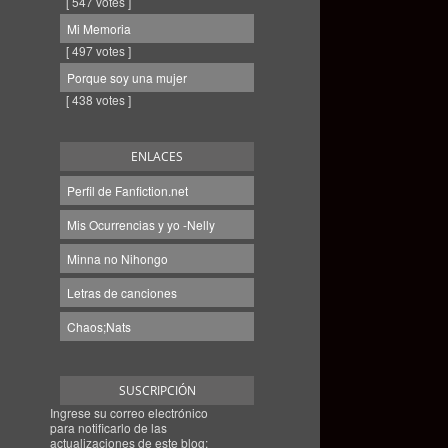
[ 547 votes ]
Mi Memoria
[ 497 votes ]
Porque soy una mujer
[ 438 votes ]
ENLACES
Perfil de Fanfiction.net
Mis Ocurrencias y yo -Nelly
Minna no Nihongo
Letras de canciones
Chaos;Nats
SUSCRIPCIÓN
Ingrese su correo electrónico
para notificarlo de las
actualizaciones de este blog: