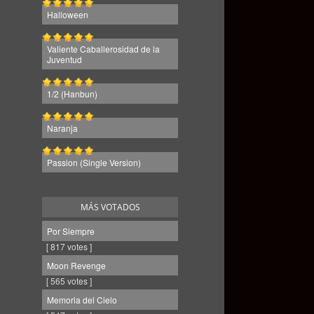
Halloween
Valiente Caballerosidad de la
Juventud
1/2 (Hanbun)
Naranja
Passion (Single Version)
MÁS VOTADOS
Por Siempre
[ 817 votes ]
Moon Revenge
[ 565 votes ]
Memoria del Cielo