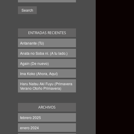
ENTRADAS RECIENTES
Antanante (Tú)
Anata no Soba ni. (A tu lado.)
Again (De nuevo)
Ima Koko (Ahora, Aquí)
Haru Natsu Aki Fuyu (Primavera
Verano Otoño Primavera)
ARCHIVOS
febrero 2025
enero 2024