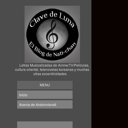
Letras Musicalizadas de Anime/TV/Películas,
cultura oriental, telenovelas koreanas y muchas
otras excentricidades
MENU
Inicio
Acerca de Andromisnati