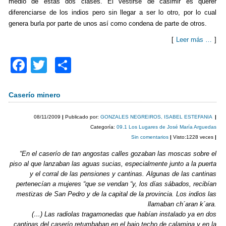
medio de estas dos clases. El vestirse de casimir es querer
diferenciarse de los indios pero sin llegar a ser lo otro, por lo cual
genera burla por parte de unos así como condena de parte de otros.
[
Leer más …
]
F
T
C
a
wi
o
c
tt
m
Caserío minero
e
er
p
08/11/2009
|
Publicado por:
GONZALES NEGREIROS, ISABEL ESTEFANIA
|
b
ar
Categoría:
09.1 Los Lugares de José María Arguedas
Sin comentarios
|
Visto:1228 veces
|
o
tir
“En el caserío de tan angostas calles gozaban las moscas sobre el
o
piso al que lanzaban las aguas sucias, especialmente junto a la puerta
k
y el corral de las pensiones y cantinas. Algunas de las cantinas
pertenecían a mujeres “que se vendan “y, los días sábados, recibían
mestizas de San Pedro y de la capital de la provincia. Los indios las
llamaban ch´aran k´ara.
(…) Las radiolas tragamonedas que habían instalado ya en dos
cantinas del caserío retumbaban en el bajo techo de calamina y en la