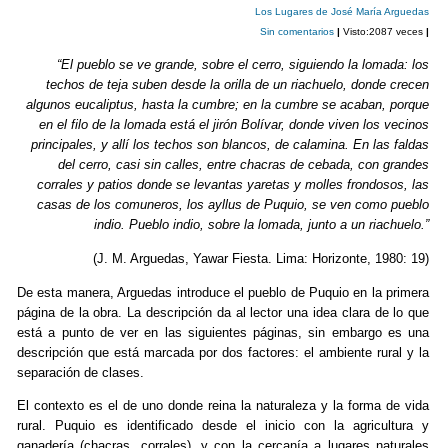
b
ar
Los Lugares de José María Arguedas
Sin comentarios
|
Visto:2087 veces
|
o
tir
“El pueblo se ve grande, sobre el cerro, siguiendo la lomada: los
o
techos de teja suben desde la orilla de un riachuelo, donde crecen
k
algunos eucaliptus, hasta la cumbre; en la cumbre se acaban, porque
en el filo de la lomada está el jirón Bolívar, donde viven los vecinos
principales, y allí los techos son blancos, de calamina. En las faldas
del cerro, casi sin calles, entre chacras de cebada, con grandes
corrales y patios donde se levantas yaretas y molles frondosos, las
casas de los comuneros, los ayllus de Puquio, se ven como pueblo
indio. Pueblo indio, sobre la lomada, junto a un riachuelo.”
(J. M. Arguedas, Yawar Fiesta. Lima: Horizonte, 1980: 19)
De esta manera, Arguedas introduce el pueblo de Puquio en la primera
página de la obra. La descripción da al lector una idea clara de lo que
está a punto de ver en las siguientes páginas, sin embargo es una
descripción que está marcada por dos factores: el ambiente rural y la
separación de clases.
El contexto es el de uno donde reina la naturaleza y la forma de vida
rural. Puquio es identificado desde el inicio con la agricultura y
ganadería (chacras, corrales), y con la cercanía a lugares naturales