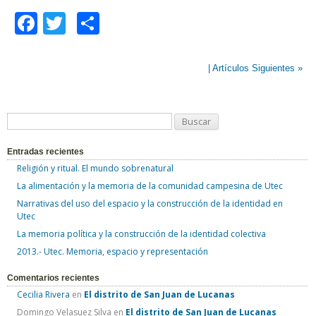
F
T
C
a
wi
o
c
tt
m
| Artículos Siguientes »
e
er
p
b
ar
B
o
tir
u
o
Entradas recientes
s
Religión y ritual. El mundo sobrenatural
k
c
La alimentación y la memoria de la comunidad campesina de Utec
a
Narrativas del uso del espacio y la construcción de la identidad en
r
Utec
:
La memoria política y la construcción de la identidad colectiva
2013.- Utec. Memoria, espacio y representación
Comentarios recientes
Cecilia Rivera
en
El distrito de San Juan de Lucanas
Domingo Velasuez Silva
en
El distrito de San Juan de Lucanas