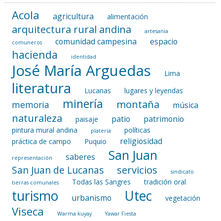
Acola
agricultura
alimentación
arquitectura rural andina
artesania
comunidad campesina
espacio
comuneros
hacienda
identidad
José María Arguedas
Lima
literatura
Lucanas
lugares y leyendas
minería
montaña
memoria
música
naturaleza
patio
patrimonio
paisaje
pintura mural andina
políticas
platería
religiosidad
práctica de campo
Puquio
San Juan
saberes
representación
servicios
San Juan de Lucanas
sindicato
Todas las Sangres
tradición oral
tierras comunales
turismo
Utec
urbanismo
vegetación
Viseca
Warma kuyay
Yawar Fiesta