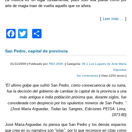
arte de magia traer de vuelta aquello que se añora.
[
Leer más …
]
F
T
C
a
wi
o
c
tt
m
San Pedro, capital de provincia
e
er
p
01/11/2009
|
Publicado por:
REA 2009
|
Categoría:
09.1 Los Lugares de José María
b
ar
Arguedas
Sin comentarios
|
Visto:1254 veces
|
o
tir
“El ultimo golpe que sufrió San Pedro, como consecuencia de su ruina,
o
fue la decisión del gobierno de cambiar la capital de la provincia a una
k
más antigua e india población próxima que, durante siglos, fue
considerada con desprecio por los opulentos mineros de San Pedro. “
(José María Arguedas, Todas las Sangres, Ediciones PEISA: Lima,
1973:80)
José María Arguedas no piensa que San Pedro y los demás espacios
que crea en su narrativa son “islas”, por lo que reconoce en citas como