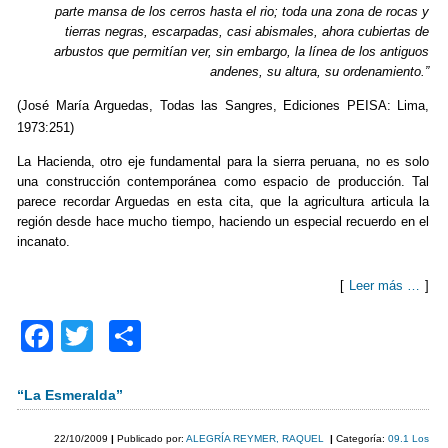
k
parte mansa de los cerros hasta el rio; toda una zona de rocas y
tierras negras, escarpadas, casi abismales, ahora cubiertas de
arbustos que permitían ver, sin embargo, la línea de los antiguos
andenes, su altura, su ordenamiento.”
(José María Arguedas, Todas las Sangres, Ediciones PEISA: Lima,
1973:251)
La Hacienda, otro eje fundamental para la sierra peruana, no es solo
una construcción contemporánea como espacio de producción. Tal
parece recordar Arguedas en esta cita, que la agricultura articula la
región desde hace mucho tiempo, haciendo un especial recuerdo en el
incanato.
[
Leer más …
]
F
T
C
a
wi
o
c
tt
m
“La Esmeralda”
e
er
p
22/10/2009
|
Publicado por:
ALEGRÍA REYMER, RAQUEL
|
Categoría:
09.1 Los