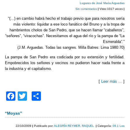
b
ar
Lugares de José María Arguedas
Sin comentarios
|
Visto:1017 veces
|
o
tir
“(…) en cambio habrá hecho el trabajo previo que para nosotros sería
o
más violento: liquidar a ese loco fanático del Bruno y a la tropa de
k
hambrientos cholos de San Pedro, que se hacen llamar “caballeros”,
“señores”, “viracochas”. Necesitamos el agua del río y la pampa de “La
Esmeralda”.”
(J.M. Arguedas. Todas las sangres. Milla Batres: Lima 1980:70)
La pampa de San Pedro era codiciada por su extensión y fertilidad.
Empobrecidos los señores y vecinos no pudieron hacer nada frente a
la industria y el capitalismo.
[
Leer más …
]
F
T
C
a
wi
o
c
tt
m
“Moyas”
e
er
p
22/10/2009
|
Publicado por:
ALEGRÍA REYMER, RAQUEL
|
Categoría:
09.1 Los