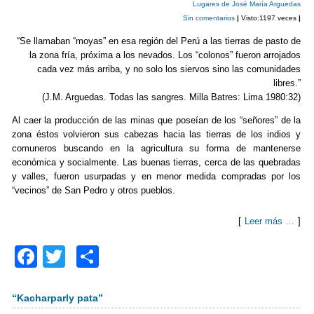
b
ar
Lugares de José María Arguedas
Sin comentarios
|
Visto:1197 veces
|
o
tir
“Se llamaban “moyas” en esa región del Perú a las tierras de pasto de
o
la zona fría, próxima a los nevados. Los “colonos” fueron arrojados
k
cada vez más arriba, y no solo los siervos sino las comunidades
libres.”
(J.M. Arguedas. Todas las sangres. Milla Batres: Lima 1980:32)
Al caer la producción de las minas que poseían de los “señores” de la
zona éstos volvieron sus cabezas hacia las tierras de los indios y
comuneros buscando en la agricultura su forma de mantenerse
económica y socialmente. Las buenas tierras, cerca de las quebradas
y valles, fueron usurpadas y en menor medida compradas por los
“vecinos” de San Pedro y otros pueblos.
[
Leer más …
]
F
T
C
a
wi
o
c
tt
m
“Kacharparly pata”