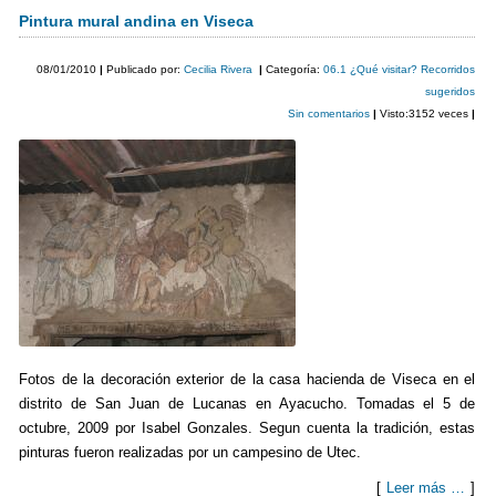
c
tt
m
Pintura mural andina en Viseca
e
er
p
08/01/2010
|
Publicado por:
Cecilia Rivera
|
Categoría:
06.1 ¿Qué visitar? Recorridos
b
ar
sugeridos
Sin comentarios
|
Visto:3152 veces
|
o
tir
o
k
Fotos de la decoración exterior de la casa hacienda de Viseca en el
distrito de San Juan de Lucanas en Ayacucho. Tomadas el 5 de
octubre, 2009 por Isabel Gonzales. Segun cuenta la tradición, estas
pinturas fueron realizadas por un campesino de Utec.
[
Leer más …
]