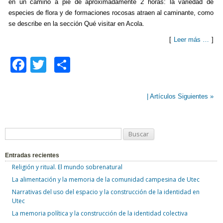
en un camino a pie de aproximadamente 2 horas: la variedad de
especies de flora y de formaciones rocosas atraen al caminante, como
se describe en la sección Qué visitar en Acola.
[
Leer más …
]
F
T
C
a
wi
o
c
tt
m
| Artículos Siguientes »
e
er
p
b
ar
B
o
tir
u
o
Entradas recientes
s
Religión y ritual. El mundo sobrenatural
k
c
La alimentación y la memoria de la comunidad campesina de Utec
a
Narrativas del uso del espacio y la construcción de la identidad en
r
Utec
:
La memoria política y la construcción de la identidad colectiva