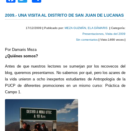
a
wi
o
c
tt
m
2009.-
UNA VISITA AL DISTRITO DE SAN JUAN DE LUCANAS
e
er
p
17/12/2009
|
Publicado por:
MEZA GUZMÁN, ELA DÁMARIS
|
Categoría:
b
ar
Presentaciones
,
Visita del 2009
Sin comentarios
|
Visto:1466 veces
|
o
tir
Por Damaris Meza
o
¿Quiénes somos?
k
Antes de que nuestros lectores se sumerjan por los recovecos del
blog, queremos presentarnos. No sabemos por qué, pero los azares de
la vida unieron a ocho inexpertos estudiantes de Antropología de la
PUCP de diferentes promociones en un mismo curso: Práctica de
Campo 1.