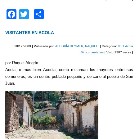
F
T
C
a
wi
o
c
tt
m
VISITANTES EN ACOLA
e
er
p
18/12/2009
|
Publicado por:
ALEGRÍA REYMER, RAQUEL
|
Categoría:
03.1 Acola
b
ar
Sin comentarios
|
Visto:2387 veces
|
o
tir
por Raquel Alegría
Acola, o mas bien Accola, como reclaman los mayores entre sus
o
comuneros, es un centro poblado pequeño y cercano al pueblo de San
k
Juan.