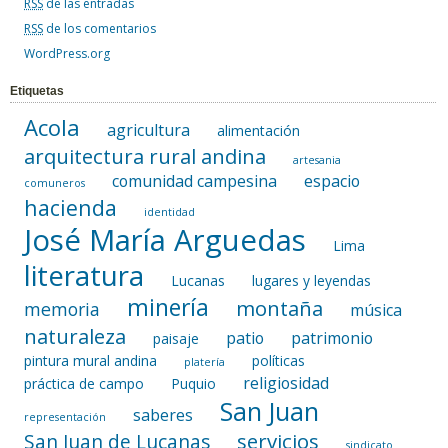
RSS
de las entradas
RSS
de los comentarios
WordPress.org
Etiquetas
Acola
agricultura
alimentación
arquitectura rural andina
artesania
comunidad campesina
espacio
comuneros
hacienda
identidad
José María Arguedas
Lima
literatura
Lucanas
lugares y leyendas
minería
montaña
memoria
música
naturaleza
patio
patrimonio
paisaje
pintura mural andina
políticas
platería
religiosidad
práctica de campo
Puquio
San Juan
saberes
representación
servicios
San Juan de Lucanas
sindicato