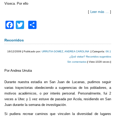
Viseca. Por ello
[
Leer más …
]
F
T
C
a
wi
o
c
tt
m
Recorridos
e
er
p
16/12/2009
|
Publicado por:
URRUTIA GOMEZ, ANDREA CAROLINA
|
Categoría:
06.1
b
ar
¿Qué visitar? Recorridos sugeridos
Sin comentarios
|
Visto:1028 veces
|
o
tir
Por Andrea Urrutia
o
k
Durante nuestra estadía en San Juan de Lucanas, pudimos seguir
varias trayectorias obedeciendo a sugerencias de los pobladores, a
motivos académicos, o por interés personal. Personalmente, fui 2
veces a Utec y 1 vez estuve de pasada por Acola, residiendo en San
Juan durante la semana de investigación.
Si pudiera recrear caminos que vinculen la diversidad de lugares