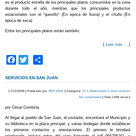
k
es el producto estrella de los principales platos consumidos en la zona
durante todo el año, mientras que los principales productos
estacionales son el “quesillo” (En epoca de lluvia) y el chuño (En
época de seca)
Entre los principales platos están también:
[
Leer más …
]
F
T
C
a
wi
o
c
tt
m
SERVICIOS EN SAN JUAN
e
er
p
17/12/2009
|
Publicado por:
REA 2009
|
Categoría:
07.1 Alimentación y otros servicios
b
ar
Sin comentarios
|
Visto:1488 veces
|
o
tir
por César Combina
o
Al llegar al pueblo de San Juan, el visitante, encontrará el Municipio y
su biblioteca en la plaza principal, y varias bodegas donde establecer
k
los primeros contactos y orientaciones. El primero le brindará
orientación, incluso antes del viaje llamando al telf 066795161, y