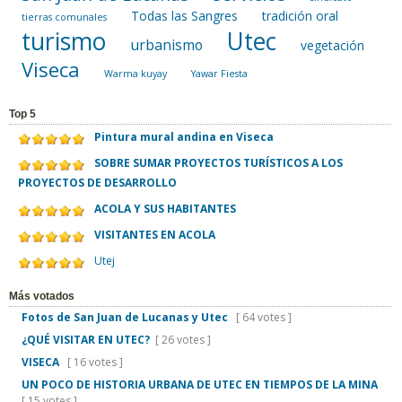
Todas las Sangres
tradición oral
tierras comunales
turismo
Utec
urbanismo
vegetación
Viseca
Warma kuyay
Yawar Fiesta
Top 5
Pintura mural andina en Viseca
SOBRE SUMAR PROYECTOS TURÍSTICOS A LOS
PROYECTOS DE DESARROLLO
ACOLA Y SUS HABITANTES
VISITANTES EN ACOLA
Utej
Más votados
Fotos de San Juan de Lucanas y Utec
[ 64 votes ]
¿QUÉ VISITAR EN UTEC?
[ 26 votes ]
VISECA
[ 16 votes ]
UN POCO DE HISTORIA URBANA DE UTEC EN TIEMPOS DE LA MINA
[ 15 votes ]