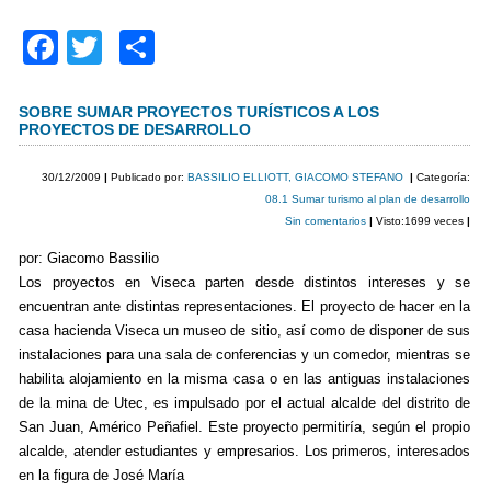
F
T
C
a
wi
o
c
tt
m
SOBRE SUMAR PROYECTOS TURÍSTICOS A LOS
PROYECTOS DE DESARROLLO
e
er
p
b
ar
30/12/2009
|
Publicado por:
BASSILIO ELLIOTT, GIACOMO STEFANO
|
Categoría:
08.1 Sumar turismo al plan de desarrollo
o
tir
Sin comentarios
|
Visto:1699 veces
|
o
por: Giacomo Bassilio
k
Los proyectos en Viseca parten desde distintos intereses y se
encuentran ante distintas representaciones. El proyecto de hacer en la
casa hacienda Viseca un museo de sitio, así como de disponer de sus
instalaciones para una sala de conferencias y un comedor, mientras se
habilita alojamiento en la misma casa o en las antiguas instalaciones
de la mina de Utec, es impulsado por el actual alcalde del distrito de
San Juan, Américo Peñafiel. Este proyecto permitiría, según el propio
alcalde, atender estudiantes y empresarios. Los primeros, interesados
en la figura de José María