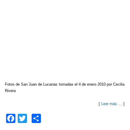
Fotos de San Juan de Lucanas tomadas el 4 de enero 2010 por Cecilia
Rivera
[
Leer más …
]
F
T
C
a
wi
o