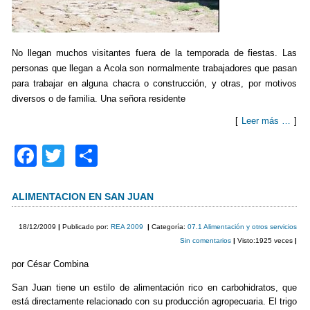
No llegan muchos visitantes fuera de la temporada de fiestas. Las
personas que llegan a Acola son normalmente trabajadores que pasan
para trabajar en alguna chacra o construcción, y otras, por motivos
diversos o de familia. Una señora residente
[
Leer más …
]
F
T
C
a
wi
o
c
tt
m
ALIMENTACION EN SAN JUAN
e
er
p
18/12/2009
|
Publicado por:
REA 2009
|
Categoría:
07.1 Alimentación y otros servicios
b
ar
Sin comentarios
|
Visto:1925 veces
|
o
tir
por César Combina
o
San Juan tiene un estilo de alimentación rico en carbohidratos, que
está directamente relacionado con su producción agropecuaria. El trigo