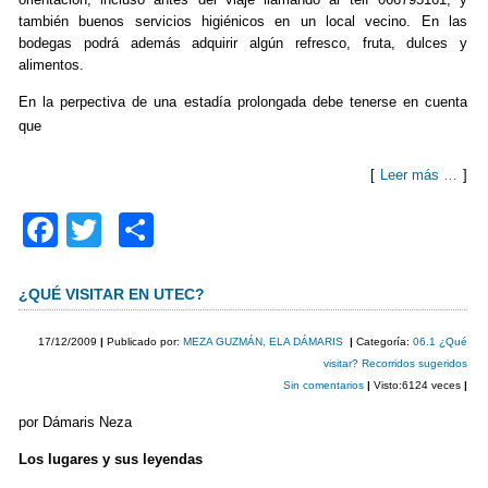
también buenos servicios higiénicos en un local vecino. En las
bodegas podrá además adquirir algún refresco, fruta, dulces y
alimentos.
En la perpectiva de una estadía prolongada debe tenerse en cuenta
que
[
Leer más …
]
F
T
C
a
wi
o
c
tt
m
¿QUÉ VISITAR EN UTEC?
e
er
p
17/12/2009
|
Publicado por:
MEZA GUZMÁN, ELA DÁMARIS
|
Categoría:
06.1 ¿Qué
b
ar
visitar? Recorridos sugeridos
Sin comentarios
|
Visto:6124 veces
|
o
tir
por Dámaris Neza
o
Los lugares y sus leyendas
k