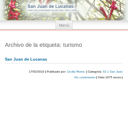
Ir
Menú
al
contenido
Archivo de la etiqueta:
turismo
San Juan de Lucanas
17/02/2010
|
Publicado por:
Cecilia Rivera
|
Categoría:
02.1 San Juan
Sin comentarios
|
Visto:1675 veces
|