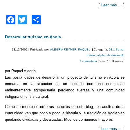
[
Leer más …
]
F
T
C
a
wi
o
c
tt
m
Desarrollar turismo en Acola
e
er
p
18/12/2009
|
Publicado por:
ALEGRÍA REYMER, RAQUEL
|
Categoría:
08.1 Sumar
b
ar
turismo al plan de desarrollo
1 comentario
|
Visto:1333 veces
|
o
tir
por Raquel Alegría
o
Las posibilidades de desarrollar un proyecto de turismo en Acola se
k
enmarca en la situación de un poblado con una comunidad
eminentemente agropecuaria perdiendo fuerzas y una comunidad
indígena en crisis cultural.
Como se mencionó en otros acápites de este blog, los adultos de la
comunidad ven que poco a poco la historia y la tradición de Acola van
quedando olvidadas y devaluadas. Muchos comuneros mayores
[
Leer más …
]