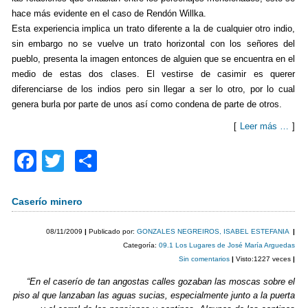
hace más evidente en el caso de Rendón Willka.
Esta experiencia implica un trato diferente a la de cualquier otro indio,
sin embargo no se vuelve un trato horizontal con los señores del
pueblo, presenta la imagen entonces de alguien que se encuentra en el
medio de estas dos clases. El vestirse de casimir es querer
diferenciarse de los indios pero sin llegar a ser lo otro, por lo cual
genera burla por parte de unos así como condena de parte de otros.
[
Leer más …
]
F
T
C
a
wi
o
c
tt
m
Caserío minero
e
er
p
08/11/2009
|
Publicado por:
GONZALES NEGREIROS, ISABEL ESTEFANIA
|
b
ar
Categoría:
09.1 Los Lugares de José María Arguedas
Sin comentarios
|
Visto:1227 veces
|
o
tir
“En el caserío de tan angostas calles gozaban las moscas sobre el
o
piso al que lanzaban las aguas sucias, especialmente junto a la puerta