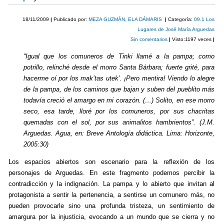
e
er
p
18/11/2009
|
Publicado por:
MEZA GUZMÁN, ELA DÁMARIS
|
Categoría:
09.1 Los
b
ar
Lugares de José María Arguedas
Sin comentarios
|
Visto:1197 veces
|
o
tir
“Igual que los comuneros de Tinki llamé a la pampa; como
o
potrillo, relinché desde el morro Santa Bárbara; fuerte grité, para
k
hacerme oí por los mak’tas utek’. ¡Pero mentira! Viendo lo alegre
de la pampa, de los caminos que bajan y suben del pueblito más
todavía creció el amargo en mi corazón. (…) Solito, en ese morro
seco, esa tarde, lloré por los comuneros, por sus chacritas
quemadas con el sol, por sus animalitos hambrientos”. (J.M.
Arguedas. Agua, en: Breve Antología didáctica. Lima: Horizonte,
2005:30)
Los espacios abiertos son escenario para la reflexión de los
personajes de Arguedas. En este fragmento podemos percibir la
contradicción y la indignación. La pampa y lo abierto que invitan al
protagonista a sentir la pertenencia, a sentirse un comunero más, no
pueden provocarle sino una profunda tristeza, un sentimiento de
amargura por la injusticia, evocando a un mundo que se cierra y no