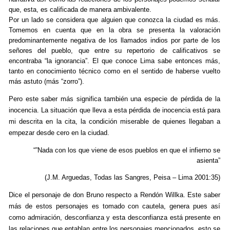
que, esta, es calificada de manera ambivalente.
Por un lado se considera que alguien que conozca la ciudad es más.
Tomemos en cuenta que en la obra se presenta la valoración
predominantemente negativa de los llamados indios por parte de los
señores del pueblo, que entre su repertorio de calificativos se
encontraba “la ignorancia”. El que conoce Lima sabe entonces más,
tanto en conocimiento técnico como en el sentido de haberse vuelto
más astuto (más “zorro”).
Pero este saber más significa también una especie de pérdida de la
inocencia. La situación que lleva a esta pérdida de inocencia está para
mi descrita en la cita, la condición miserable de quienes llegaban a
empezar desde cero en la ciudad.
“”Nada con los que viene de esos pueblos en que el infierno se
asienta”
(J.M. Arguedas, Todas las Sangres, Peisa – Lima 2001:35)
Dice el personaje de don Bruno respecto a Rendón Willka. Este saber
más de estos personajes es tomado con cautela, genera pues así
como admiración, desconfianza y esta desconfianza está presente en
las relaciones que entablan entre los personajes mencionados, esto se