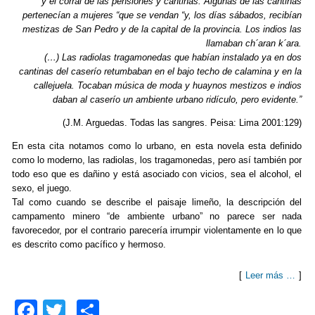
k
y el corral de las pensiones y cantinas. Algunas de las cantinas
pertenecían a mujeres “que se vendan “y, los días sábados, recibían
mestizas de San Pedro y de la capital de la provincia. Los indios las
llamaban ch´aran k´ara.
(…) Las radiolas tragamonedas que habían instalado ya en dos
cantinas del caserío retumbaban en el bajo techo de calamina y en la
callejuela. Tocaban música de moda y huaynos mestizos e indios
daban al caserío un ambiente urbano ridículo, pero evidente.”
(J.M. Arguedas. Todas las sangres. Peisa: Lima 2001:129)
En esta cita notamos como lo urbano, en esta novela esta definido
como lo moderno, las radiolas, los tragamonedas, pero así también por
todo eso que es dañino y está asociado con vicios, sea el alcohol, el
sexo, el juego.
Tal como cuando se describe el paisaje limeño, la descripción del
campamento minero “de ambiente urbano” no parece ser nada
favorecedor, por el contrario parecería irrumpir violentamente en lo que
es descrito como pacífico y hermoso.
[
Leer más …
]
F
T
C