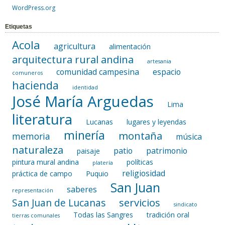
WordPress.org
Etiquetas
Acola
agricultura
alimentación
arquitectura rural andina
artesania
comunidad campesina
espacio
comuneros
hacienda
identidad
José María Arguedas
Lima
literatura
Lucanas
lugares y leyendas
minería
montaña
memoria
música
naturaleza
patio
patrimonio
paisaje
pintura mural andina
políticas
platería
religiosidad
práctica de campo
Puquio
San Juan
saberes
representación
servicios
San Juan de Lucanas
sindicato
Todas las Sangres
tradición oral
tierras comunales