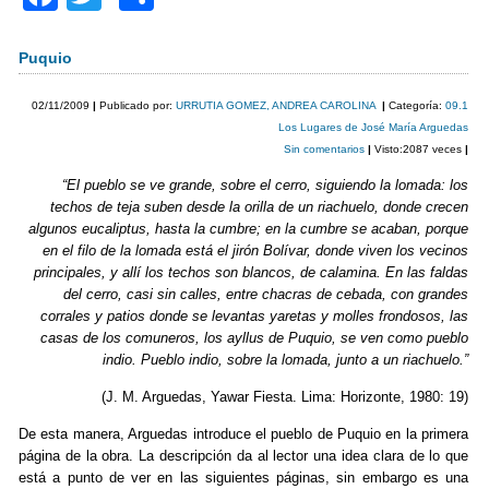
a
wi
o
c
tt
m
Puquio
e
er
p
02/11/2009
|
Publicado por:
URRUTIA GOMEZ, ANDREA CAROLINA
|
Categoría:
09.1
b
ar
Los Lugares de José María Arguedas
Sin comentarios
|
Visto:2087 veces
|
o
tir
“El pueblo se ve grande, sobre el cerro, siguiendo la lomada: los
o
techos de teja suben desde la orilla de un riachuelo, donde crecen
k
algunos eucaliptus, hasta la cumbre; en la cumbre se acaban, porque
en el filo de la lomada está el jirón Bolívar, donde viven los vecinos
principales, y allí los techos son blancos, de calamina. En las faldas
del cerro, casi sin calles, entre chacras de cebada, con grandes
corrales y patios donde se levantas yaretas y molles frondosos, las
casas de los comuneros, los ayllus de Puquio, se ven como pueblo
indio. Pueblo indio, sobre la lomada, junto a un riachuelo.”
(J. M. Arguedas, Yawar Fiesta. Lima: Horizonte, 1980: 19)
De esta manera, Arguedas introduce el pueblo de Puquio en la primera
página de la obra. La descripción da al lector una idea clara de lo que
está a punto de ver en las siguientes páginas, sin embargo es una