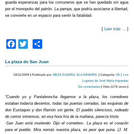
guarda esperanzas para los comuneros que se han quedado sin agua
por el monopolio del patrón. La pampa, que podría asociarse a libertad,
se convierte en un espacio para sentir la fatalidad.
[
Leer más …
]
F
T
C
a
wi
o
c
tt
m
La plaza de San Juan
e
er
p
18/11/2009
|
Publicado por:
MEZA GUZMÁN, ELA DÁMARIS
|
Categoría:
09.1 Los
b
ar
Lugares de José María Arguedas
Sin comentarios
|
Visto:1179 veces
|
o
tir
“Cuando yo y Pantaleoncha llegamos a la plaza, los corredores
o
estaban todavía desiertos, todas las puertas cerradas, las esquinas de
k
don Eustaquio y don Ramón sin gente. El pueblo silencioso, rodeado
de cerros inmensos, en esa hora fría de la mañana, parecía triste.
-San Juan está muriendo. Dijo el cornetero-. La plaza es el corazón
para el pueblo. Mira nomás nuestra plaza, es peor que puna. (J. M.