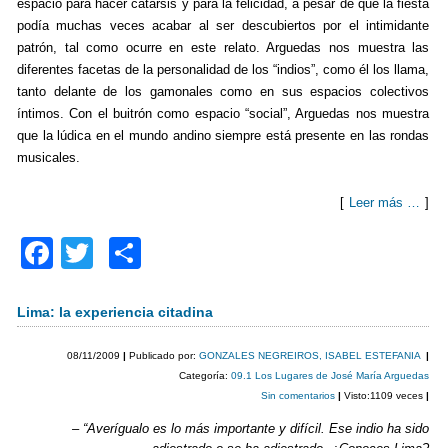
espacio para hacer catarsis y para la felicidad, a pesar de que la fiesta
podía muchas veces acabar al ser descubiertos por el intimidante
patrón, tal como ocurre en este relato. Arguedas nos muestra las
diferentes facetas de la personalidad de los “indios”, como él los llama,
tanto delante de los gamonales como en sus espacios colectivos
íntimos. Con el buitrón como espacio “social”, Arguedas nos muestra
que la lúdica en el mundo andino siempre está presente en las rondas
musicales.
[
Leer más …
]
F
T
C
a
wi
o
c
tt
m
Lima: la experiencia citadina
e
er
p
08/11/2009
|
Publicado por:
GONZALES NEGREIROS, ISABEL ESTEFANIA
|
b
ar
Categoría:
09.1 Los Lugares de José María Arguedas
Sin comentarios
|
Visto:1109 veces
|
o
tir
– “Averígualo es lo más importante y difícil. Ese indio ha sido
o