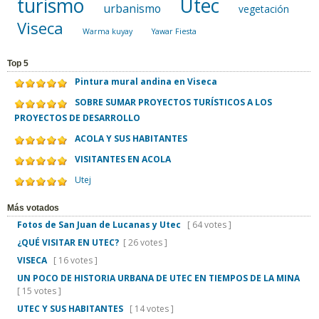
turismo
Utec
urbanismo
vegetación
Viseca
Warma kuyay
Yawar Fiesta
Top 5
Pintura mural andina en Viseca
SOBRE SUMAR PROYECTOS TURÍSTICOS A LOS
PROYECTOS DE DESARROLLO
ACOLA Y SUS HABITANTES
VISITANTES EN ACOLA
Utej
Más votados
Fotos de San Juan de Lucanas y Utec
[ 64 votes ]
¿QUÉ VISITAR EN UTEC?
[ 26 votes ]
VISECA
[ 16 votes ]
UN POCO DE HISTORIA URBANA DE UTEC EN TIEMPOS DE LA MINA
[ 15 votes ]
UTEC Y SUS HABITANTES
[ 14 votes ]