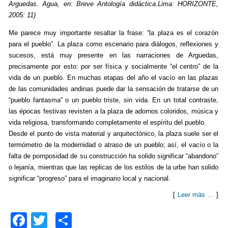
Arguedas. Agua, en: Breve Antología didáctica.Lima: HORIZONTE,
2005: 11)
Me parece muy importante resaltar la frase: “la plaza es el corazón
para el pueblo”. La plaza como escenario para diálogos, reflexiones y
sucesos, está muy presente en las narraciones de Arguedas,
precisamente por esto: por ser física y socialmente “el centro” de la
vida de un pueblo. En muchas etapas del año el vacío en las plazas
de las comunidades andinas puede dar la sensación de tratarse de un
“pueblo fantasma” o un pueblo triste, sin vida. En un total contraste,
las épocas festivas revisten a la plaza de adornos coloridos, música y
vida religiosa, transformando completamente el espíritu del pueblo.
Desde el punto de vista material y arquitectónico, la plaza suele ser el
termómetro de la modernidad o atraso de un pueblo; así, el vacío o la
falta de pomposidad de su construcción ha solido significar “abandono”
o lejanía, mientras que las replicas de los estilos de la urbe han solido
significar “progreso” para el imaginario local y nacional.
[
Leer más …
]
F
T
C