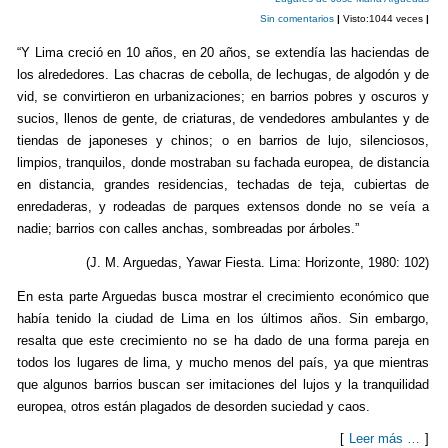
Sin comentarios
|
Visto:1044 veces
|
“Y Lima creció en 10 años, en 20 años, se extendía las haciendas de
los alrededores. Las chacras de cebolla, de lechugas, de algodón y de
vid, se convirtieron en urbanizaciones; en barrios pobres y oscuros y
sucios, llenos de gente, de criaturas, de vendedores ambulantes y de
tiendas de japoneses y chinos; o en barrios de lujo, silenciosos,
limpios, tranquilos, donde mostraban su fachada europea, de distancia
en distancia, grandes residencias, techadas de teja, cubiertas de
enredaderas, y rodeadas de parques extensos donde no se veía a
nadie; barrios con calles anchas, sombreadas por árboles.”
(J. M. Arguedas, Yawar Fiesta. Lima: Horizonte, 1980: 102)
En esta parte Arguedas busca mostrar el crecimiento económico que
había tenido la ciudad de Lima en los últimos años. Sin embargo,
resalta que este crecimiento no se ha dado de una forma pareja en
todos los lugares de lima, y mucho menos del país, ya que mientras
que algunos barrios buscan ser imitaciones del lujos y la tranquilidad
europea, otros están plagados de desorden suciedad y caos.
[
Leer más …
]