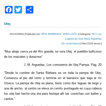
F
T
C
a
wi
o
c
tt
m
Utej
e
er
p
01/12/2009
|
Publicado por:
RÍOS BURRANCA, VERA LUCÍA
|
Categoría:
09.1 Los
b
ar
Lugares de José María Arguedas
Sin comentarios
|
Visto:2123 veces
|
o
tir
“Muy abajo cerca ya del Río grande, se veía Utej; el pueblito bullicioso
o
de los maizales y duraznos”
k
J. M. Arguedas, Los comuneros de Utej Pampa. Pág. 20
“Desde la cumbre de Santa Bárbara se ve toda la pampa de Utej.
Comienza al pie del cerro y termina en el barranco que baja al río
Viseca. La pampa de Utej es plana, tiene como dos leguas de largo y
una de ancho, al centro se eleva un cerrito puntiagudo en cuya cabeza
los utej han hecho una era para festejar allí las cosechas con bailes y
cantos.”