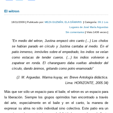
a
wi
o
c
tt
m
El witron
e
er
p
18/11/2009
|
Publicado por:
MEZA GUZMÁN, ELA DÁMARIS
|
Categoría:
09.1 Los
b
ar
Lugares de José María Arguedas
Sin comentarios
|
Visto:1436 veces
|
o
tir
“En medio del witron, Justina empezó otro canto (…) Los cholos
o
se habían parado en círculo y Justina cantaba al medio. En el
k
patio inmenso, inmóviles sobre el empedrado, los indios se veían
como estacas de tender cueros. (…) los indios volvieron a
zapatear en ronda. El charanguero daba vueltas alrededor del
círculo, dando ánimos, gritando como potro enamorado”
(J. M. Arguedas. Warma kuyay, en: Breve Antología didáctica.
Lima: HORIZONTE, 2005:34)
Más que ser sólo un espacio para el baile, el witron es un espacio para
la liberación. Siempre los grupos oprimidos han encontrado a través
del arte, especialmente en el baile y en el canto, la manera de
expresar su alma no sólo individual sino colectiva. Este patio era un