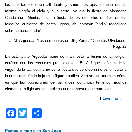
k
los mak´tas respiraba allí fuerte y sano; sus ojos miraban con la
misma alegría al cielo y a la tierra. No era la fiesta de Mamacha
Candelaria. ¡Mentira! Era la fiesta de los sembríos en flor, de los
falderíos cubiertos de pasto jugoso, del corazón “endio” regocijado
sobre la tierra madre”.
J. M. Arguedas,“Los comuneros de Utej Pampa” Cuentos Olvidados.
Pág. 22
En esta parte Arguedas pone de manifiesto la fusión de la religión
católica con las creencias pre-coloniales. Es Así que la fiesta de la
virgen de la Candelaria no es la fiesta que se cree si no es un culto a
la tierra camuflado bajo esta figura católica. Acá se nos muestra cómo
es que las poblaciones de los andes continúan teniendo muchos
elementos religiosos no-católicos que se presentan como tales.
[
Leer más …
]
F
T
C
a
wi
o
c
tt
m
Pampa y morro en San Juan