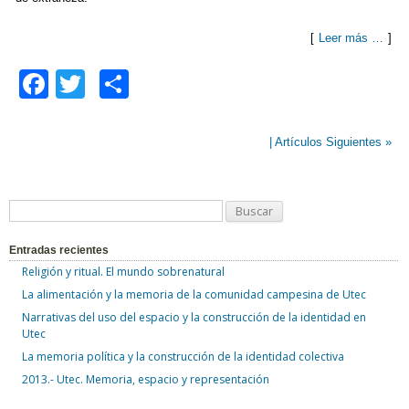
[
Leer más …
]
F
T
C
a
wi
o
c
tt
m
| Artículos Siguientes »
e
er
p
b
ar
B
o
tir
u
o
Entradas recientes
s
Religión y ritual. El mundo sobrenatural
k
c
La alimentación y la memoria de la comunidad campesina de Utec
a
Narrativas del uso del espacio y la construcción de la identidad en
r
Utec
:
La memoria política y la construcción de la identidad colectiva
2013.- Utec. Memoria, espacio y representación