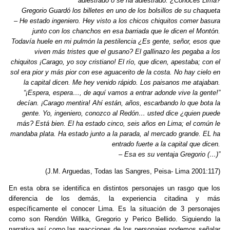
adiestrado o se ha adiestrado. ¿Conoces Lima?
k
Gregorio Guardó los billetes en uno de los bolsillos de su chaqueta
– He estado ingeniero. Hey visto a los chicos chiquitos comer basura
junto con los chanchos en esa barriada que le dicen el Montón.
Todavía huele en mi pulmón la pestilencia ¿Es gente, señor, esos que
viven más tristes que el gusano? El gallinazo les pegaba a los
chiquitos ¡Carago, yo soy cristiano! El río, que dicen, apestaba; con el
sol era pior y más pior con ese aguacerito de la costa. No hay cielo en
la capital dicen. Me hey venido rápido. Los paisanos me atajaban.
“¡Espera, espera…, de aquí vamos a entrar adonde vive la gente!”
decían. ¡Carago mentira! Ahí están, años, escarbando lo que bota la
gente. Yo, ingeniero, conozco al Redón… usted dice ¿quien puede
más? Está bien. El ha estado cinco, seis años en Lima; el común le
mandaba plata. Ha estado junto a la parada, al mercado grande. EL ha
entrado fuerte a la capital que dicen.
– Esa es su ventaja Gregorio (…)”
(J.M. Arguedas, Todas las Sangres, Peisa- Lima 2001:117)
En esta obra se identifica en distintos personajes un rasgo que los
diferencia de los demás, la experiencia citadina y más
específicamente el conocer Lima. Es la situación de 3 personajes
como son Rendón Willka, Gregorio y Perico Bellido. Siguiendo la
narrativa así como las reacciones de los personajes podemos señalar