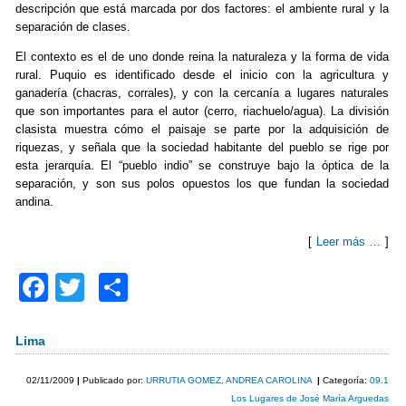
descripción que está marcada por dos factores: el ambiente rural y la
separación de clases.
El contexto es el de uno donde reina la naturaleza y la forma de vida
rural. Puquio es identificado desde el inicio con la agricultura y
ganadería (chacras, corrales), y con la cercanía a lugares naturales
que son importantes para el autor (cerro, riachuelo/agua). La división
clasista muestra cómo el paisaje se parte por la adquisición de
riquezas, y señala que la sociedad habitante del pueblo se rige por
esta jerarquía. El “pueblo indio” se construye bajo la óptica de la
separación, y son sus polos opuestos los que fundan la sociedad
andina.
[
Leer más …
]
F
T
C
a
wi
o
c
tt
m
Lima
e
er
p
02/11/2009
|
Publicado por:
URRUTIA GOMEZ, ANDREA CAROLINA
|
Categoría:
09.1
b
ar
Los Lugares de José María Arguedas