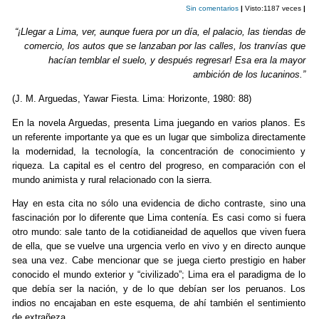
Sin comentarios
|
Visto:1187 veces
|
o
tir
“¡Llegar a Lima, ver, aunque fuera por un día, el palacio, las tiendas de
o
comercio, los autos que se lanzaban por las calles, los tranvías que
k
hacían temblar el suelo, y después regresar! Esa era la mayor
ambición de los lucaninos.”
(J. M. Arguedas, Yawar Fiesta. Lima: Horizonte, 1980: 88)
En la novela Arguedas, presenta Lima juegando en varios planos. Es
un referente importante ya que es un lugar que simboliza directamente
la modernidad, la tecnología, la concentración de conocimiento y
riqueza. La capital es el centro del progreso, en comparación con el
mundo animista y rural relacionado con la sierra.
Hay en esta cita no sólo una evidencia de dicho contraste, sino una
fascinación por lo diferente que Lima contenía. Es casi como si fuera
otro mundo: sale tanto de la cotidianeidad de aquellos que viven fuera
de ella, que se vuelve una urgencia verlo en vivo y en directo aunque
sea una vez. Cabe mencionar que se juega cierto prestigio en haber
conocido el mundo exterior y “civilizado”; Lima era el paradigma de lo
que debía ser la nación, y de lo que debían ser los peruanos. Los
indios no encajaban en este esquema, de ahí también el sentimiento
de extrañeza.