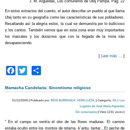
J. M. Arguedas, Los comuneros de Utej Pampa. Pág. 22
En estos extractos del cuento, el autor describe un pueblo al que llama
Utej tanto en su geografía como las características de sus pobladores.
Resaltando así la alegría estos, la cual se demuestra por lo bullicioso
y los cantos. También vemos que en esta zona eran muy importantes
los maizales y los duraznos que con la llegada de la mina irán
desapareciendo.
[
Leer más …
]
F
T
C
a
wi
o
c
tt
m
Mamacha Candelaria: Sincretismo religioso
e
er
p
01/12/2009
|
Publicado por:
RÍOS BURRANCA, VERA LUCÍA
|
Categoría:
09.1 Los
b
ar
Lugares de José María Arguedas
Sin comentarios
|
Visto:1231 veces
|
o
tir
“ En el campo se sentía el olor de las flores maduras. El camino
o
estaba oculto entre los montos de retama, k´antu, tantar…El pecho de