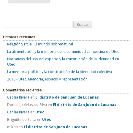
B
u
Entradas recientes
s
Religión y ritual. El mundo sobrenatural
c
La alimentación y la memoria de la comunidad campesina de Utec
a
Narrativas del uso del espacio y la construcción de la identidad en
r
Utec
:
La memoria política y la construcción de la identidad colectiva
2013.- Utec. Memoria, espacio y representación
Comentarios recientes
Cecilia Rivera
en
El distrito de San Juan de Lucanas
Domingo Velasuez Silva
en
El distrito de San Juan de Lucanas
Cecilia Rivera
en
Utec
Briguitte de Sulca
en
Utec
milton
en
El distrito de San Juan de Lucanas