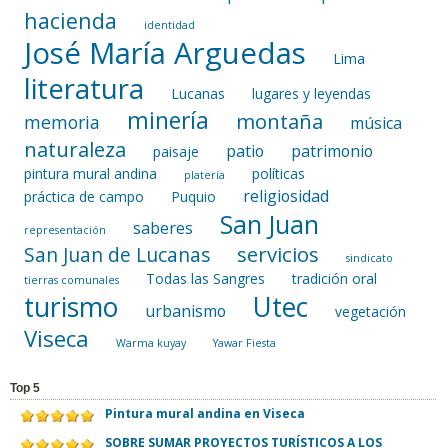
hacienda
identidad
José María Arguedas
Lima
literatura
Lucanas
lugares y leyendas
minería
montaña
memoria
música
naturaleza
patio
patrimonio
paisaje
pintura mural andina
políticas
platería
religiosidad
práctica de campo
Puquio
San Juan
saberes
representación
servicios
San Juan de Lucanas
sindicato
Todas las Sangres
tradición oral
tierras comunales
turismo
Utec
urbanismo
vegetación
Viseca
Warma kuyay
Yawar Fiesta
Top 5
Pintura mural andina en Viseca
SOBRE SUMAR PROYECTOS TURÍSTICOS A LOS