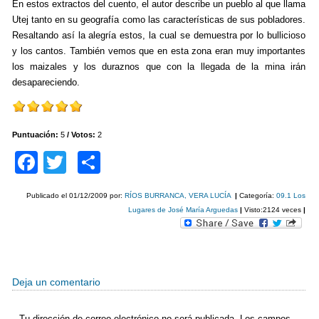
En estos extractos del cuento, el autor describe un pueblo al que llama
Utej tanto en su geografía como las características de sus pobladores.
Resaltando así la alegría estos, la cual se demuestra por lo bullicioso
y los cantos. También vemos que en esta zona eran muy importantes
los maizales y los duraznos que con la llegada de la mina irán
desapareciendo.
Puntuación:
5
/ Votos:
2
F
T
C
a
wi
o
Publicado el
01/12/2009
por:
RÍOS BURRANCA, VERA LUCÍA
|
Categoría:
09.1 Los
c
tt
m
Lugares de José María Arguedas
|
Visto:2124 veces
|
e
er
p
b
ar
o
tir
Deja un comentario
o
Tu dirección de correo electrónico no será publicada.
Los campos