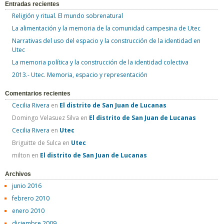
Entradas recientes
s
Religión y ritual. El mundo sobrenatural
c
La alimentación y la memoria de la comunidad campesina de Utec
a
Narrativas del uso del espacio y la construcción de la identidad en
r
Utec
:
La memoria política y la construcción de la identidad colectiva
2013.- Utec. Memoria, espacio y representación
Comentarios recientes
Cecilia Rivera
en
El distrito de San Juan de Lucanas
Domingo Velasuez Silva
en
El distrito de San Juan de Lucanas
Cecilia Rivera
en
Utec
Briguitte de Sulca
en
Utec
milton
en
El distrito de San Juan de Lucanas
Archivos
junio 2016
febrero 2010
enero 2010
diciembre 2009