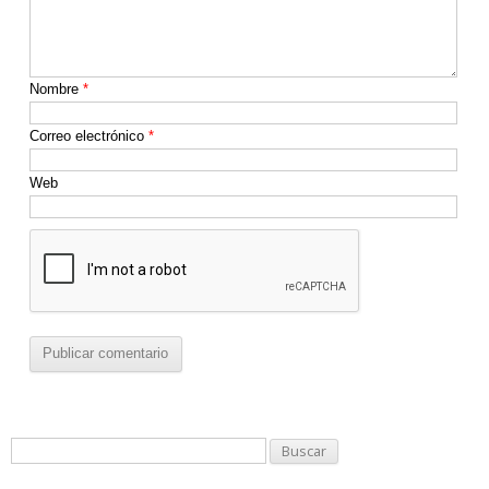
Nombre
*
Correo electrónico
*
Web
B
u