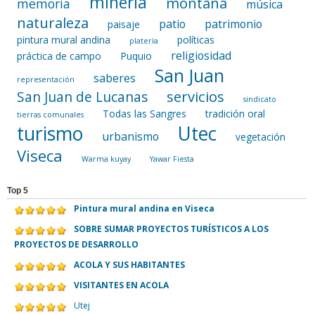
minería
montaña
memoria
música
naturaleza
patio
patrimonio
paisaje
pintura mural andina
políticas
platería
religiosidad
práctica de campo
Puquio
San Juan
saberes
representación
servicios
San Juan de Lucanas
sindicato
Todas las Sangres
tradición oral
tierras comunales
turismo
Utec
urbanismo
vegetación
Viseca
Warma kuyay
Yawar Fiesta
Top 5
Pintura mural andina en Viseca
SOBRE SUMAR PROYECTOS TURÍSTICOS A LOS
PROYECTOS DE DESARROLLO
ACOLA Y SUS HABITANTES
VISITANTES EN ACOLA
Utej