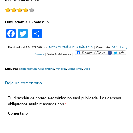
todo el pueblo a pie.
Puntuación:
3.93
/ Votos:
15
F
T
C
a
wi
o
Publicado el
17/12/2009
por:
MEZA GUZMÁN, ELA DÁMARIS
|
Categoría:
04.1 Utec y
c
tt
m
Viseca
|
Visto:6044 veces
|
e
er
p
b
ar
Etiquetas:
arquitectura rural andina
,
minería
,
urbanismo
,
Utec
o
tir
Deja un comentario
o
k
Tu dirección de correo electrónico no será publicada.
Los campos
obligatorios están marcados con
*
Comentario