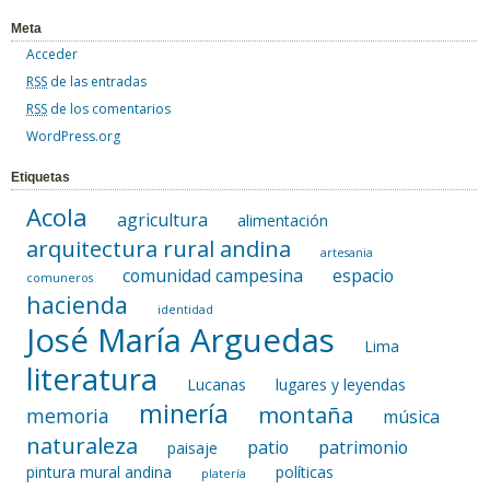
Meta
Acceder
RSS
de las entradas
RSS
de los comentarios
WordPress.org
Etiquetas
Acola
agricultura
alimentación
arquitectura rural andina
artesania
comunidad campesina
espacio
comuneros
hacienda
identidad
José María Arguedas
Lima
literatura
Lucanas
lugares y leyendas
minería
montaña
memoria
música
naturaleza
patio
patrimonio
paisaje
pintura mural andina
políticas
platería