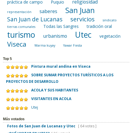
religiosidad
práctica de campo
Puquio
San Juan
saberes
representación
servicios
San Juan de Lucanas
sindicato
Todas las Sangres
tradición oral
tierras comunales
turismo
Utec
urbanismo
vegetación
Viseca
Warma kuyay
Yawar Fiesta
Top 5
Pintura mural andina en Viseca
SOBRE SUMAR PROYECTOS TURÍSTICOS A LOS
PROYECTOS DE DESARROLLO
ACOLA Y SUS HABITANTES
VISITANTES EN ACOLA
Utej
Más votados
Fotos de San Juan de Lucanas y Utec
[ 64 votes ]