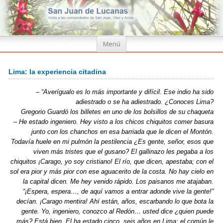
Ir
Menú
al
contenido
Lima: la experiencia citadina
– “Averígualo es lo más importante y difícil. Ese indio ha sido
adiestrado o se ha adiestrado. ¿Conoces Lima?
Gregorio Guardó los billetes en uno de los bolsillos de su chaqueta
– He estado ingeniero. Hey visto a los chicos chiquitos comer basura
junto con los chanchos en esa barriada que le dicen el Montón.
Todavía huele en mi pulmón la pestilencia ¿Es gente, señor, esos que
viven más tristes que el gusano? El gallinazo les pegaba a los
chiquitos ¡Carago, yo soy cristiano! El río, que dicen, apestaba; con el
sol era pior y más pior con ese aguacerito de la costa. No hay cielo en
la capital dicen. Me hey venido rápido. Los paisanos me atajaban.
“¡Espera, espera…, de aquí vamos a entrar adonde vive la gente!”
decían. ¡Carago mentira! Ahí están, años, escarbando lo que bota la
gente. Yo, ingeniero, conozco al Redón… usted dice ¿quien puede
más? Está bien. El ha estado cinco, seis años en Lima; el común le