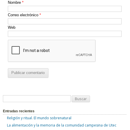
Nombre
*
Correo electrónico
*
Web
B
u
Entradas recientes
s
Religión y ritual. El mundo sobrenatural
c
La alimentación y la memoria de la comunidad campesina de Utec
a