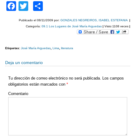
F
T
C
a
wi
o
Publicado el
08/11/2009
por:
GONZALES NEGREIROS, ISABEL ESTEFANIA
|
c
tt
m
Categoría:
09.1 Los Lugares de José María Arguedas
|
Visto:1108 veces
|
e
er
p
b
ar
Etiquetas:
José María Arguedas
,
Lima
,
literatura
o
tir
o
Deja un comentario
k
Tu dirección de correo electrónico no será publicada.
Los campos
obligatorios están marcados con
*
Comentario