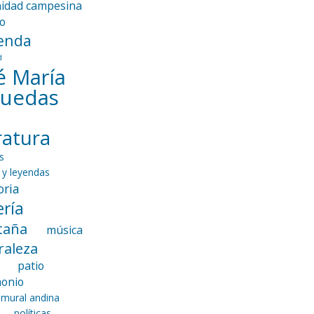
idad campesina
io
enda
d
é María
guedas
eratura
s
 y leyendas
ria
ría
taña
música
raleza
patio
monio
 mural andina
políticas