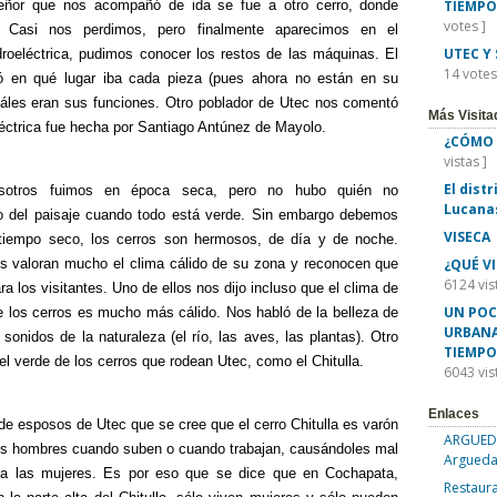
señor que nos acompañó de ida se fue a otro cerro, donde
TIEMPO
votes ]
 Casi nos perdimos, pero finalmente aparecimos en el
UTEC Y
droeléctrica, pudimos conocer los restos de las máquinas. El
14 votes
ó en qué lugar iba cada pieza (pues ahora no están en su
cuáles eran sus funciones. Otro poblador de Utec nos comentó
Más Visita
éctrica fue hecha por Santiago Antúnez de Mayolo.
¿CÓMO 
vistas ]
El dist
osotros fuimos en época seca, pero no hubo quién no
Lucana
 del paisaje cuando todo está verde. Sin embargo debemos
VISECA
tiempo seco, los cerros son hermosos, de día y de noche.
s valoran mucho el clima cálido de su zona y reconocen que
¿QUÉ V
6124 vis
ara los visitantes. Uno de ellos nos dijo incluso que el clima de
UN POC
e los cerros es mucho más cálido. Nos habló de la belleza de
URBANA
 sonidos de la naturaleza (el río, las aves, las plantas). Otro
TIEMPO
l verde de los cerros que rodean Utec, como el Chitulla.
6043 vis
Enlaces
de esposos de Utec que se cree que el cerro Chitulla es varón
ARGUEDA
los hombres cuando suben o cuando trabajan, causándoles mal
Argueda
do a las mujeres. Es por eso que se dice que en Cochapata,
Restaura