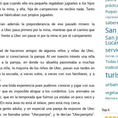
platería
 que cuando ella era pequeña regalaban juguetes a los hijos
prácti
e la mina, y ella, hija de campesinos no recibía nada. Tanto
Puquio
se fabricaban sus propios juguetes.
represen
saber
ian además la preponderancia de ese pasado minero: la
San
 a Utec pasa primero por la mina, mientras que el camino que
e frente a Utec sin pasar ni por la mina ni por el campamento
San 
Luca
servi
dad de hacernos amigos de algunos niños y niñas de Utec,
tierras 
ban si conocíamos la pampa. Al ver nuestro interés una niña
Todas 
os a la pampa, en donde su abuelita pastoreaba a muchas
tradici
ta niña, la mayoría de los niños de Utec, pasan sus tardes en
tur
 la escuela, a veces solos, a veces con sus familiares, y a
.
urban
e una linda experiencia pues pudimos conocer y jugar con sus
 que es imposible atrapar a los corderitos. Los animales se
vegeta
to, que en la temporada que fuimos ya estaba un poco seco y
Warma k
 En esta área no está el relave, pero está muy cerca.
la gente adulta, y en especial una pareja de esposos de Utec
Top 5
c se llamaba antes “Utecpampa”, y le decían “Utecpampita”.