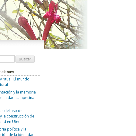
ecientes
 y ritual. El mundo
tural
ntación y la memoria
omunidad campesina
as del uso del
y la construcción de
idad en Utec
ia política y la
ción de la identidad