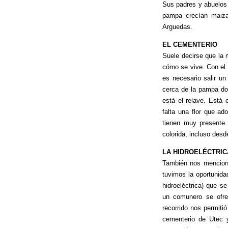
Sus padres y abuelos 
pampa crecían maizal
Arguedas.
EL CEMENTERIO
Suele decirse que la 
cómo se vive. Con el 
es necesario salir un
cerca de la pampa do
está el relave. Está 
falta una flor que a
tienen muy presente 
colorida, incluso desd
LA HIDROELÉCTRIC
También nos menciona
tuvimos la oportunida
hidroeléctrica) que s
un comunero se ofre
recorrido nos permiti
cementerio de Utec y