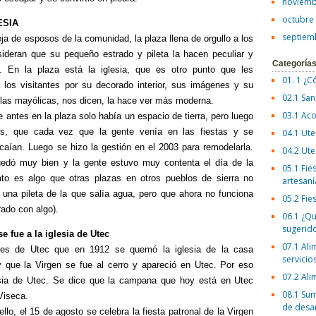
noviemb
octubre
ESIA
septiem
ja de esposos de la comunidad, la plaza llena de orgullo a los
ideran que su pequeño estrado y pileta la hacen peculiar y
Categoría
a. En la plaza está la iglesia, que es otro punto que les
01. 1 ¿C
 los visitantes por su decorado interior, sus imágenes y su
02.1 San
; las mayólicas, nos dicen, la hace ver más moderna.
03.1 Aco
 antes en la plaza solo había un espacio de tierra, pero luego
los, que cada vez que la gente venía en las fiestas y se
04.1 Ute
caían. Luego se hizo la gestión en el 2003 para remodelarla.
04.2 Ute
edó muy bien y la gente estuvo muy contenta el día de la
05.1 Fies
rato es algo que otras plazas en otros pueblos de sierra no
artesaní
 una pileta de la que salía agua, pero que ahora no funciona
05.2 Fie
rado con algo).
06.1 ¿Qu
sugerid
e fue a la iglesia de Utec
07.1 Ali
res de Utec que en 1912 se quemó la iglesia de la casa
servicio
 que la Virgen se fue al cerro y apareció en Utec. Por eso
07.2 Ali
esia de Utec. Se dice que la campana que hoy está en Utec
08.1 Sum
Viseca.
de desa
lo, el 15 de agosto se celebra la fiesta patronal de la Virgen