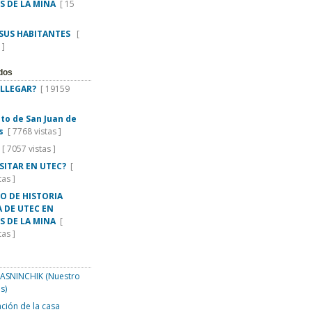
S DE LA MINA
[ 15
 SUS HABITANTES
[
 ]
dos
LLEGAR?
[ 19159
rito de San Juan de
s
[ 7768 vistas ]
[ 7057 vistas ]
ISITAR EN UTEC?
[
tas ]
O DE HISTORIA
 DE UTEC EN
S DE LA MINA
[
tas ]
SNINCHIK (Nuestro
s)
ción de la casa