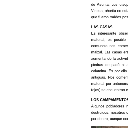
de Asunta. Los uteq
Viseca, ahorita no es
que fueron traídos po
LAS CASAS
Es interesante obse
material, es posible
comunera nos comen
maizal. Las casas er
aumentando la activi
piedras se pasó al 
calamina. Es por ell
antiguas. Nos comen
material por antonom
tejas) se encuentran 
LOS CAMPAMENTO
Algunos pobladores 
destruidos; nosotros 
por dentro, aunque co