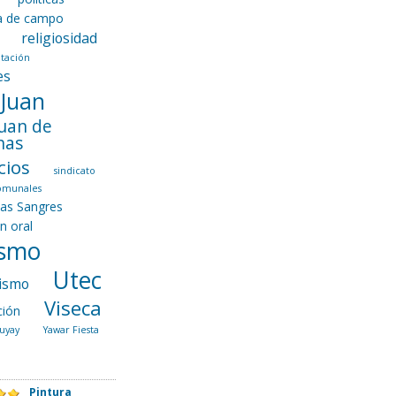
ca de campo
religiosidad
tación
es
 Juan
Juan de
nas
cios
sindicato
comunales
las Sangres
ón oral
ismo
Utec
ismo
Viseca
ción
uyay
Yawar Fiesta
Pintura