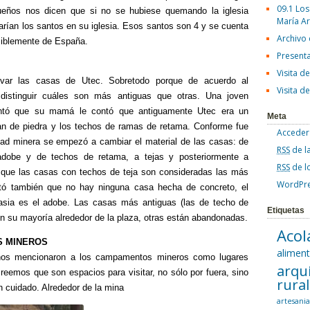
09.1 Los
ueños nos dicen que si no se hubiese quemando la iglesia
María A
tarían los santos en su iglesia. Esos santos son 4 y se cuenta
Archivo
siblemente de España.
Present
Visita d
rvar las casas de Utec. Sobretodo porque de acuerdo al
Visita d
 distinguir cuáles son más antiguas que otras. Una joven
tó que su mamá le contó que antiguamente Utec era un
Meta
an de piedra y los techos de ramas de retama. Conforme fue
Acceder
dad minera se empezó a cambiar el material de las casas: de
RSS
de l
adobe y de techos de retama, a tejas y posteriormente a
RSS
de l
o que las casas con techos de teja son consideradas las más
WordPre
tó también que no hay ninguna casa hecha de concreto, el
asia es el adobe. Las casas más antiguas (las de techo de
Etiquetas
en su mayoría alrededor de la plaza, otras están abandonadas.
Acol
S MINEROS
alimen
nos mencionaron a los campamentos mineros como lugares
arqu
creemos que son espacios para visitar, no sólo por fuera, sino
rura
n cuidado. Alrededor de la mina
artesani