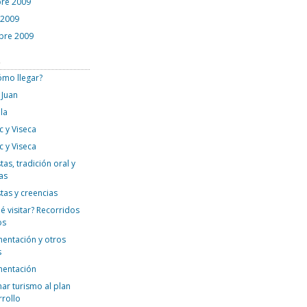
re 2009
 2009
bre 2009
s
ómo llegar?
 Juan
la
c y Viseca
c y Viseca
tas, tradición oral y
as
stas y creencias
é visitar? Recorridos
os
mentación y otros
s
mentación
ar turismo al plan
rrollo