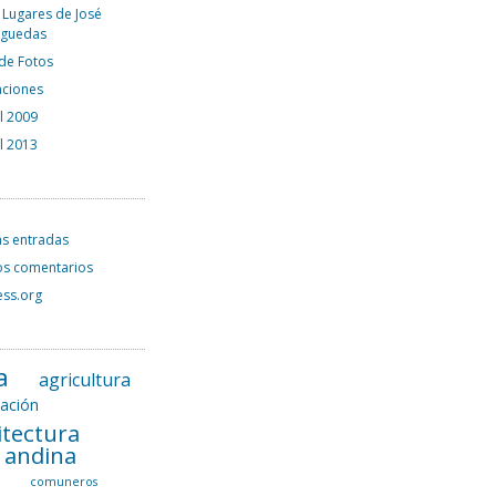
 Lugares de José
rguedas
 de Fotos
aciones
el 2009
el 2013
as entradas
os comentarios
ss.org
a
agricultura
tación
itectura
l andina
a
comuneros