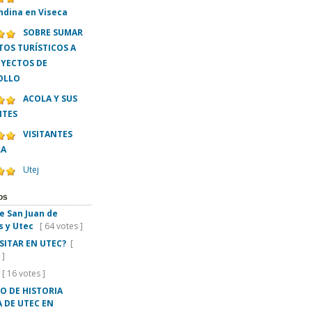
ndina en Viseca
SOBRE SUMAR
OS TURÍSTICOS A
OYECTOS DE
OLLO
ACOLA Y SUS
NTES
VISITANTES
LA
Utej
os
e San Juan de
s y Utec
[ 64 votes ]
ISITAR EN UTEC?
[
 ]
[ 16 votes ]
O DE HISTORIA
 DE UTEC EN