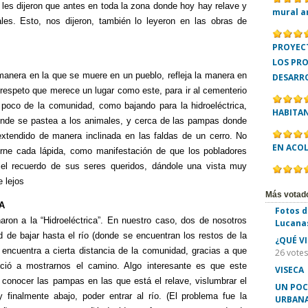
les dijeron que antes en toda la zona donde hoy hay relave y
mural a
es. Esto, nos dijeron, también lo leyeron en las obras de
PROYECT
LOS PR
manera en la que se muere en un pueblo, refleja la manera en
DESARR
respeto que merece un lugar como este, para ir al cementerio
 poco de la comunidad, como bajando para la hidroeléctrica,
HABITA
nde se pastea a los animales, y cerca de las pampas donde
extendido de manera inclinada en las faldas de un cerro. No
EN ACO
dorne cada lápida, como manifestación de que los pobladores
el recuerdo de sus seres queridos, dándole una vista muy
e lejos
Más votad
A
Fotos d
ron a la “Hidroeléctrica”. En nuestro caso, dos de nosotros
Lucana
d de bajar hasta el río (donde se encuentran los restos de la
¿QUÉ V
e encuentra a cierta distancia de la comunidad, gracias a que
26 votes
ció a mostrarnos el camino. Algo interesante es que este
VISECA
ó conocer las pampas en las que está el relave, vislumbrar el
UN POC
 finalmente abajo, poder entrar al río. (El problema fue la
URBANA