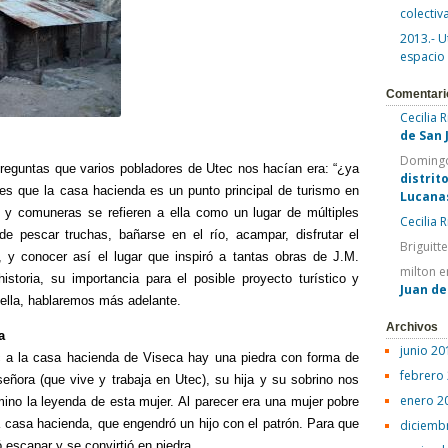
colectiv
2013.- U
espacio
Comentari
Cecilia 
de San 
Domingo
reguntas que varios pobladores de Utec nos hacían era: “¿ya
distrit
es que la casa hacienda es un punto principal
de turismo en
Lucana
y comuneras se refieren a ella como un lugar de múltiples
Cecilia 
de pescar truchas, bañarse en el río, acampar, disfrutar el
Briguitt
, y conocer así el lugar que inspiró a tantas obras de J.M.
milton
e
storia, su importancia para el posible proyecto turístico y
Juan d
 ella, hablaremos más adelante.
Archivos
a
junio 20
 a la casa hacienda de Viseca hay una piedra con forma de
febrero
eñora (que vive y trabaja en Utec), su hija y su sobrino nos
enero 2
ino la leyenda de esta mujer. Al parecer era una mujer pobre
la casa hacienda, que engendró un hijo con el patrón. Para que
diciemb
ó escapar y se convirtió en piedra.