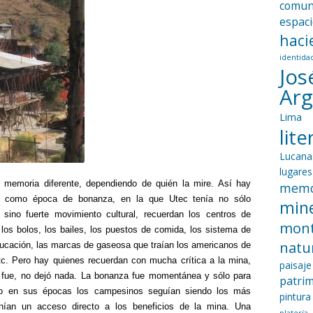
comun
espac
haci
identida
Jos
Ar
Lima
lit
Lucana
lugares
 memoria diferente, dependiendo de quién la mire. Así hay
memo
n como época de bonanza, en la que Utec tenía no sólo
mine
sino fuerte movimiento cultural, recuerdan los centros de
mon
los bolos, los bailes, los puestos de comida, los sistema de
natu
ucación, las marcas de gaseosa que traían los americanos de
tc. Pero hay quienes recuerdan con mucha crítica a la mina,
paisaje
fue, no dejó nada. La bonanza fue momentánea y sólo para
patri
so en sus épocas los campesinos seguían siendo los más
pintura
nían un acceso directo a los beneficios de la mina. Una