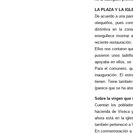
LA PLAZA Y LA IGL
De acuerdo a una pare
utequeños, pues cons
distintiva en la zon
enorgullece mostrar a
reciente restauración
Ellos nos contaron que
pusieron unos ladril
apoyaba en ellos, se 
Para el comunero, qu
inauguración. El est
tienen. Tiene también
(parece que se ha ato
Sobre la virgen que s
Cuentan los poblado
hacienda de Viseca y
ahora está en la igl
también perteneció a 
En conmemoración a el