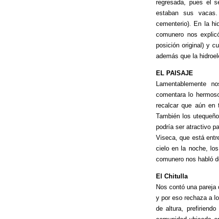
regresada, pues el 
estaban sus vacas.
cementerio). En la hi
comunero nos explic
posición original) y 
además que la hidroel
EL PAISAJE
Lamentablemente n
comentara lo hermoso
recalcar que aún en 
También los utequeño
podría ser atractivo p
Viseca, que está entr
cielo en la noche, los
comunero nos habló de
El Chitulla
Nos contó una pareja 
y por eso rechaza a 
de altura, prefirien