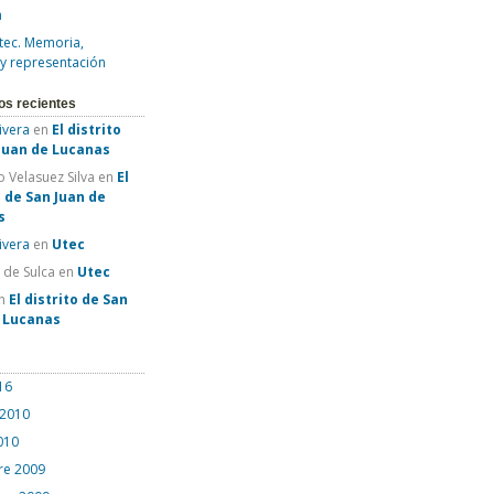
a
tec. Memoria,
 y representación
os recientes
Rivera
en
El distrito
Juan de Lucanas
 Velasuez Silva
en
El
o de San Juan de
s
Rivera
en
Utec
e de Sulca
en
Utec
n
El distrito de San
e Lucanas
16
 2010
010
re 2009