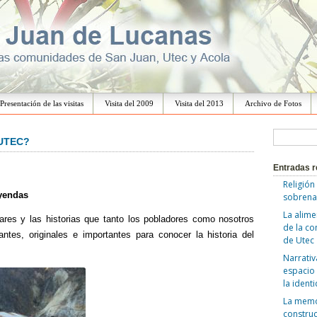
Ir
al
Presentación de las visitas
Visita del 2009
Visita del 2013
Archivo de Fotos
contenido
B
 UTEC?
u
Entradas r
s
Religión
c
eyendas
sobrena
a
La alime
ares y las historias que tanto los pobladores como nosotros
de la c
r
ntes, originales e importantes para conocer la historia del
de Utec
:
Narrativ
espacio 
la ident
La memor
construc