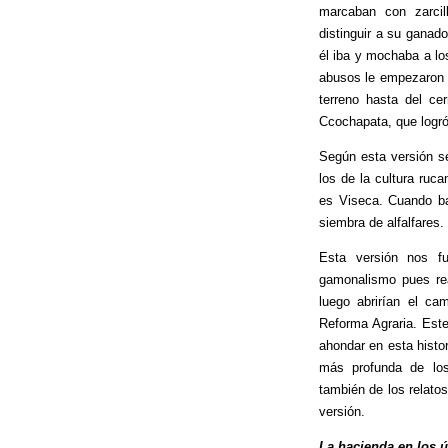
marcaban con zarcil
distinguir a su ganad
él iba y mochaba a lo
abusos le empezaron a
terreno hasta del ce
Ccochapata, que logró
Según esta versión s
los de la cultura ruc
es Viseca. Cuando ba
siembra de alfalfares.
Esta versión nos f
gamonalismo pues rea
luego abrirían el ca
Reforma Agraria. Est
ahondar en esta histor
más profunda de los
también de los relato
versión.
La hacienda en los 