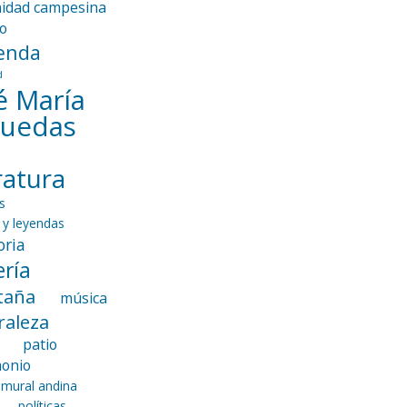
idad campesina
io
enda
d
é María
guedas
eratura
s
 y leyendas
ria
ría
taña
música
raleza
patio
monio
 mural andina
políticas