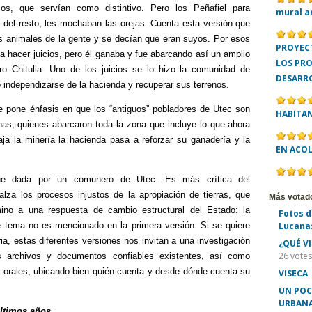
los, que servían como distintivo. Pero los Peñafiel para
mural a
o del resto, les mochaban las orejas. Cuenta esta versión que
s animales de la gente y se decían que eran suyos. Por esos
PROYECT
 hacer juicios, pero él ganaba y fue abarcando así un amplio
LOS PR
rro Chitulla. Uno de los juicios se lo hizo la comunidad de
DESARR
 independizarse de la hacienda y recuperar sus terrenos.
e pone énfasis en que los “antiguos” pobladores de Utec son
HABITA
anas, quienes abarcaron toda la zona que incluye lo que ahora
ja la minería la hacienda pasa a reforzar su ganadería y la
EN ACO
ue dada por un comunero de Utec. Es más crítica del
lza los procesos injustos de la apropiación de tierras, que
Más votad
mino a una respuesta de cambio estructural del Estado: la
Fotos d
e tema no es mencionado en la primera versión. Si se quiere
Lucana
ia, estas diferentes versiones nos invitan a una investigación
¿QUÉ V
26 votes
 archivos y documentos confiables existentes, así como
s orales, ubicando bien quién cuenta y desde dónde cuenta su
VISECA
UN POC
URBANA
últimos años