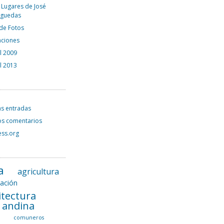
 Lugares de José
rguedas
 de Fotos
aciones
el 2009
el 2013
as entradas
os comentarios
ss.org
a
agricultura
tación
itectura
l andina
a
comuneros