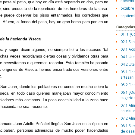
noviemb
se pasa al patio, que hoy en día está separado en dos, pero no
octubre
o, sino producto de la repartición de los herederos de la casa.
se puede observar los pisos entarimados, los corredores que
septiem
. Afuera, al fondo del patio, hay un gran horno para pan en un
Categoría
01. 1 ¿C
 de la hacienda Viseca
02.1 San
03.1 Aco
a y según dicen algunos, no siempre fiel a los sucesos “tal
chas veces recordamos ciertas cosas y olvidamos otras para
04.1 Ute
que necesitamos o queremos recordar. Esto también ha pasado
04.2 Ute
s orígenes de Viseca: hemos encontrado dos versiones entre
05.1 Fies
c.
artesaní
05.2 Fie
San Juan, donde los pobladores no conocían mucho sobre la
06.1 ¿Qu
Viseca; en todo caso quienes manejaban mayor conocimiento
sugerid
obladores más ancianos. La poca accesibilidad a la zona hace
07.1 Ali
a hacienda no sea frecuente.
servicio
07.2 Ali
lamado Juan Adolfo Peñafiel llegó a San Juan en la época en
08.1 Sum
rincipales”, personas adineradas de mucho poder, hacendados
de desa