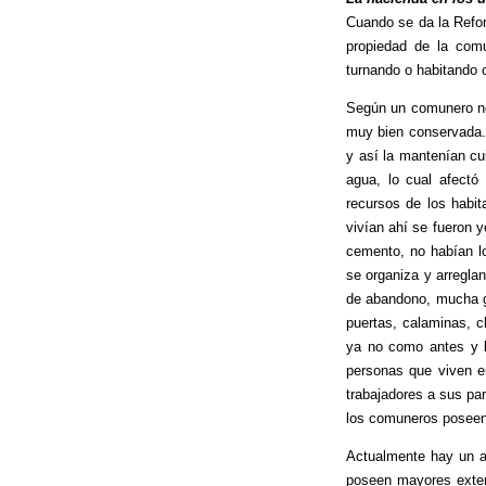
Cuando se da la Refor
propiedad de la com
turnando o habitando 
Según un comunero no
muy bien conservada.
y así la mantenían cu
agua, lo cual afectó 
recursos de los habit
vivían ahí se fueron 
cemento, no habían l
se organiza y arreglan
de abandono, mucha g
puertas, calaminas, c
ya no como antes y l
personas que viven e
trabajadores a sus pa
los comuneros poseen
Actualmente hay un ap
poseen mayores exten