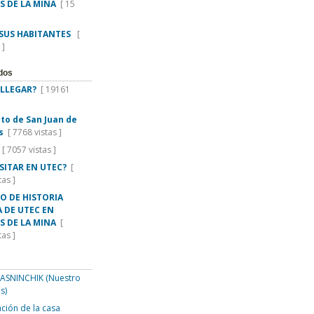
S DE LA MINA
[ 15
 SUS HABITANTES
[
 ]
dos
LLEGAR?
[ 19161
rito de San Juan de
s
[ 7768 vistas ]
[ 7057 vistas ]
ISITAR EN UTEC?
[
tas ]
O DE HISTORIA
 DE UTEC EN
S DE LA MINA
[
tas ]
SNINCHIK (Nuestro
s)
ción de la casa