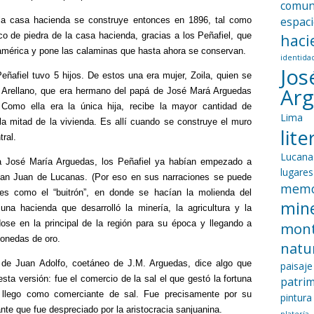
comun
espac
la casa hacienda se construye entonces en 1896, tal como
co de piedra de la casa hacienda, gracias a los Peñafiel, que
haci
américa y pone las calaminas que hasta ahora se conservan.
identida
Jos
Peñafiel tuvo 5 hijos. De estos una era mujer, Zoila, quien se
Ar
Arellano, que era hermano del papá de José Mará Arguedas
Como ella era la única hija, recibe la mayor cantidad de
Lima
la mitad de la vivienda. Es allí cuando se construye el muro
lit
tral.
Lucana
a José María Arguedas, los Peñafiel ya habían empezado a
lugares
San Juan de Lucanas. (Por eso en sus narraciones se puede
memo
es como el “buitrón”, en donde se hacían la molienda del
mine
una hacienda que desarrolló la minería, la agricultura y la
dose en la principal de la región para su época y llegando a
mon
monedas de oro.
natu
o de Juan Adolfo, coetáneo de J.M. Arguedas, dice algo que
paisaje
ta versión: fue el comercio de la sal el que gestó la fortuna
patri
l llego como comerciante de sal. Fue precisamente por su
pintura
nte que fue despreciado por la aristocracia sanjuanina.