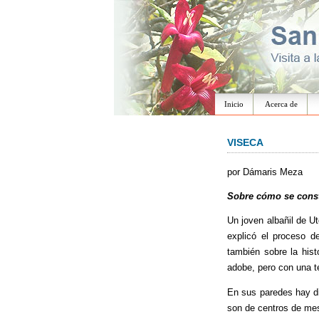
Inicio
Acerca de
VISECA
por Dámaris Meza
Sobre cómo se const
Un joven albañil de U
explicó el proceso d
también sobre la hist
adobe, pero con una té
En sus paredes hay di
son de centros de mes