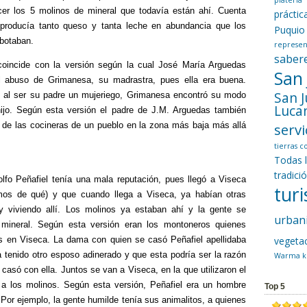
platería
r los 5 molinos de mineral que todavía están ahí. Cuenta
prácti
producía tanto queso y tanta leche en abundancia que los
Puquio
 botaban.
represen
saber
coincide con la versión según la cual José María Arguedas
San
l abuso de Grimanesa, su madrastra, pues ella era buena.
San 
 al ser su padre un mujeriego, Grimanesa encontró su modo
Luca
ijo. Según esta versión el padre de J.M. Arguedas también
 de las cocineras de un pueblo en la zona más baja más allá
servi
tierras 
Todas 
tradici
lfo Peñafiel tenía una mala reputación, pues llegó a Viseca
tur
os de qué) y que cuando llega a Viseca, ya habían otras
y viviendo allí. Los molinos ya estaban ahí y la gente se
urban
 mineral. Según esta versión eran los montoneros quienes
s en Viseca. La dama con quien se casó Peñafiel apellidaba
vegeta
ía tenido otro esposo adinerado y que esta podría ser la razón
Warma k
 casó con ella. Juntos se van a Viseca, en la que utilizaron el
 a los molinos. Según esta versión, Peñafiel era un hombre
Top 5
 Por ejemplo, la gente humilde tenía sus animalitos, a quienes