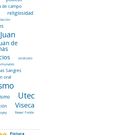
ca de campo
religiosidad
tación
es
 Juan
Juan de
nas
cios
sindicato
comunales
las Sangres
ón oral
ismo
Utec
ismo
Viseca
ción
uyay
Yawar Fiesta
Pintura