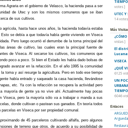
TIEMPO
ma Agraria en el gobierno de Velasco, la hacienda pasa a ser
votes ]
unidad de Utec y son los mismos comuneros que se iban
UTEC Y
cerca de sus cultivos.
14 votes
 agrícola, hasta hace unos años, la hacienda todavía estaba
Más Visita
 Esto se debía a que todavía había gente viviendo en Viseca
¿CÓMO 
idada. Pero luego ocurrió el derrumbe de la toma principal del
vistas ]
las áreas de cultivo, las cuales eran la principal fuente de
El dist
antes de Viseca. Al secarse los cultivos, los comuneros que
Lucana
yendo poco a poco. Si bien el Estado les había dado bolsas de
VISECA
ogrado avanzar en la refacción. En el año 1995 la comunidad
¿QUÉ V
 la toma y así resurge la agricultura. Pero en todo ese tiempo
6125 vis
ente había entrado y saqueado la casa hacienda, llevándose
UN POC
hapas, etc. Ya con la refacción se recupera la actividad pero
URBANA
TIEMPO
a mayoría de gente ya no vive ahí. Actualmente hay pocas
6046 vis
n Viseca, pero la mayoría sólo va a trabajar o manda a sus
rcelas, donde cultivan o pastean sus ganados. En teoría todos
Enlaces
 parcelas en Viseca por ser propiedad comunal.
ARGUEDA
Argueda
roximando de 45 parceleros cultivando alfalfa, pero algunos
Restaura
siones de terreno que otros, de acuerdo a su posibilidad de