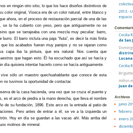
colectiv
imos en ningún otro sitio, lo que los hace diseños distintivos de
2013.- U
u color original, Viseca era de un color natural, entre blanco y
espacio
e ahora, en el proceso de restauración parcial de una de las
es, se la ha cubierto con yeso, pero que antiguamente no se
Comentari
 sino que se tarrajeaba con una mezcla muy peculiar: barro,
Cecilia 
burro. El barro incluía una paja “ñuta”, es decir la más finita
de San 
 que los acabados fueran muy parejos y no se rajaran como
Domingo
a capa iba la pintura, que era natural. Nos cuenta que
distrit
aestros que hagan esto. Él ha escuchado que así se hacía y
Lucana
n día quisiera intentar hacerlo como se hacía antiguamente.
Cecilia 
Briguitt
 vive sólo un maestro quechuahablante que conoce de esta
milton
e
en no tuvimos la oportunidad de contactar.
Juan d
serva de la casa hacienda, una vez que se cruza el puente y
Archivos
s, es el arco de piedra a la mano derecha, que lleva el nombre
junio 20
año de su fundación, 1896. Este arco es la entrada al patio de
febrero
aciones. Pero antes de entrar a él, se ve a la izquierda un
itrón. Hoy en día se guardan a las vacas ahí. Más arriba del
enero 2
guos molinos de mineral.
diciemb