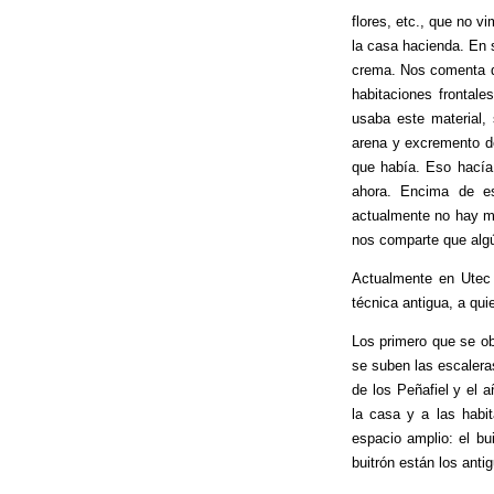
flores, etc., que no v
la casa hacienda. En s
crema. Nos comenta qu
habitaciones frontal
usaba este material,
arena y excremento de 
que había. Eso hacía
ahora. Encima de es
actualmente no hay m
nos comparte que algú
Actualmente en Utec
técnica antigua, a qui
Los primero que se ob
se suben las escalera
de los Peñafiel y el 
la casa y a las habit
espacio amplio: el bu
buitrón están los anti