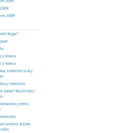
re 2009
 2009
bre 2009
s
ómo llegar?
 Juan
la
c y Viseca
c y Viseca
tas, tradición oral y
as
stas y creencias
é visitar? Recorridos
os
mentación y otros
s
mentación
ar turismo al plan
rrollo