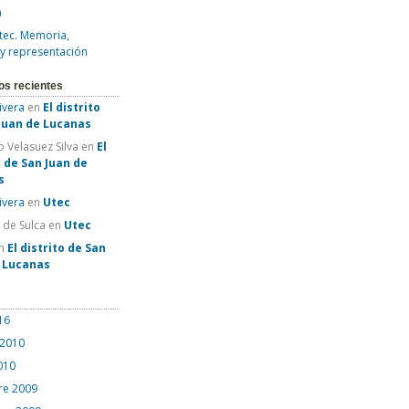
a
tec. Memoria,
 y representación
os recientes
Rivera
en
El distrito
Juan de Lucanas
 Velasuez Silva
en
El
o de San Juan de
s
Rivera
en
Utec
e de Sulca
en
Utec
n
El distrito de San
e Lucanas
16
 2010
010
re 2009