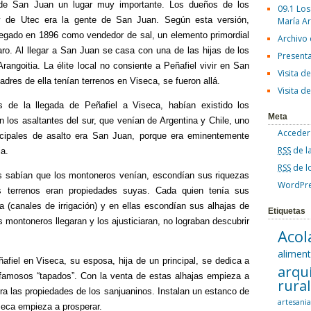
de San Juan un lugar muy importante. Los dueños de los
09.1 Los
y de Utec era la gente de San Juan. Según esta versión,
María A
legado en 1896 como vendedor de sal, un elemento primordial
Archivo
o. Al llegar a San Juan se casa con una de las hijas de los
Present
 Arangoitia. La élite local no consiente a Peñafiel vivir en San
Visita d
dres de ella tenían terrenos en Viseca, se fueron allá.
Visita d
 de la llegada de Peñafiel a Viseca, habían existido los
Meta
n los asaltantes del sur, que venían de Argentina y Chile, uno
Acceder
cipales de asalto era San Juan, porque era eminentemente
RSS
de l
ia.
RSS
de l
es sabían que los montoneros venían, escondían sus riquezas
WordPre
 terrenos eran propiedades suyas. Cada quien tenía sus
 (canales de irrigación) y en ellas escondían sus alhajas de
Etiquetas
s montoneros llegaran y los ajusticiaran, no lograban descubrir
Acol
alimen
afiel en Viseca, su esposa, hija de un principal, se dedica a
arqu
 famosos “tapados”. Con la venta de estas alhajas empieza a
rura
pra las propiedades de los sanjuaninos. Instalan un estanco de
artesani
eca empieza a prosperar.