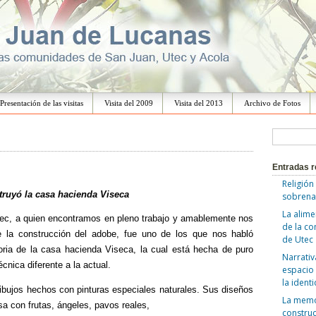
Ir
al
Presentación de las visitas
Visita del 2009
Visita del 2013
Archivo de Fotos
contenido
B
u
Entradas r
s
Religión
c
ruyó la casa hacienda Viseca
sobrena
a
La alime
tec, a quien encontramos en pleno trabajo y amablemente nos
de la c
r
e la construcción del adobe, fue uno de los que nos habló
de Utec
:
oria de la casa hacienda Viseca, la cual está hecha de puro
Narrativ
cnica diferente a la actual.
espacio 
la ident
bujos hechos con pinturas especiales naturales. Sus diseños
La memor
a con frutas, ángeles, pavos reales,
construc