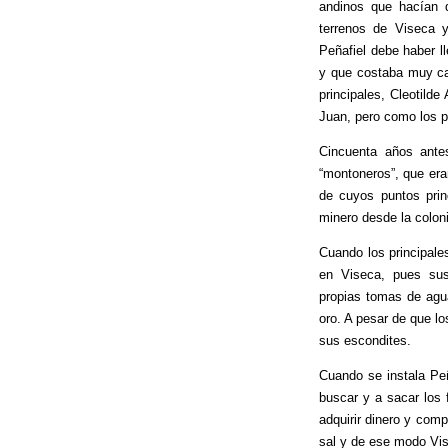
andinos que hacían 
terrenos de Viseca 
Peñafiel debe haber l
y que costaba muy car
principales, Cleotilde
Juan, pero como los pa
Cincuenta años antes
“montoneros”, que era
de cuyos puntos prin
minero desde la colon
Cuando los principal
en Viseca, pues sus
propias tomas de agua
oro. A pesar de que lo
sus escondites.
Cuando se instala Peñ
buscar y a sacar los
adquirir dinero y com
sal y de ese modo Vis