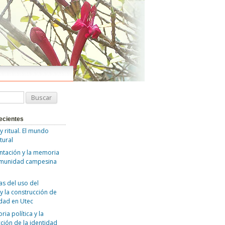
ecientes
 y ritual. El mundo
tural
ntación y la memoria
omunidad campesina
as del uso del
y la construcción de
idad en Utec
ia política y la
ción de la identidad