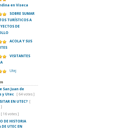
ndina en Viseca
SOBRE SUMAR
OS TURÍSTICOS A
OYECTOS DE
OLLO
ACOLA Y SUS
NTES
VISITANTES
LA
Utej
os
e San Juan de
s y Utec
[ 64 votes ]
ISITAR EN UTEC?
[
 ]
[ 16 votes ]
O DE HISTORIA
 DE UTEC EN