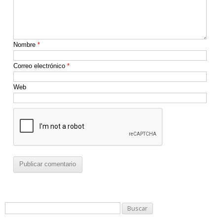
Nombre
*
Correo electrónico
*
Web
B
u