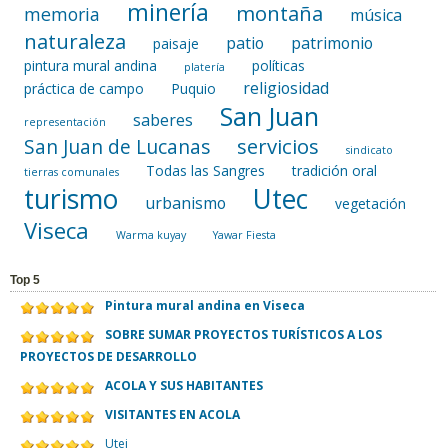
minería
montaña
memoria
música
naturaleza
patio
patrimonio
paisaje
pintura mural andina
políticas
platería
religiosidad
práctica de campo
Puquio
San Juan
saberes
representación
servicios
San Juan de Lucanas
sindicato
Todas las Sangres
tradición oral
tierras comunales
turismo
Utec
urbanismo
vegetación
Viseca
Warma kuyay
Yawar Fiesta
Top 5
Pintura mural andina en Viseca
SOBRE SUMAR PROYECTOS TURÍSTICOS A LOS
PROYECTOS DE DESARROLLO
ACOLA Y SUS HABITANTES
VISITANTES EN ACOLA
Utej