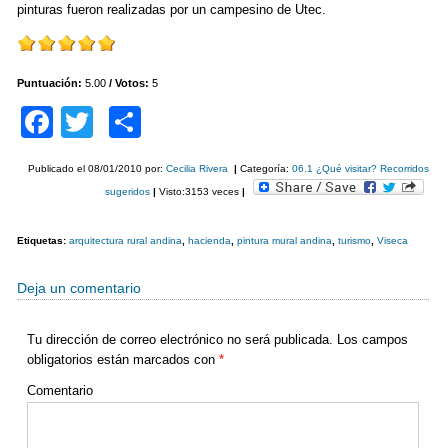
pinturas fueron realizadas por un campesino de Utec.
Puntuación:
5.00
/ Votos:
5
F
T
C
a
wi
o
Publicado el
08/01/2010
por:
Cecilia Rivera
|
Categoría:
06.1 ¿Qué visitar? Recorridos
c
tt
m
sugeridos
|
Visto:3153 veces
|
e
er
p
b
ar
Etiquetas:
arquitectura rural andina
,
hacienda
,
pintura mural andina
,
turismo
,
Viseca
o
tir
Deja un comentario
o
k
Tu dirección de correo electrónico no será publicada.
Los campos
obligatorios están marcados con
*
Comentario