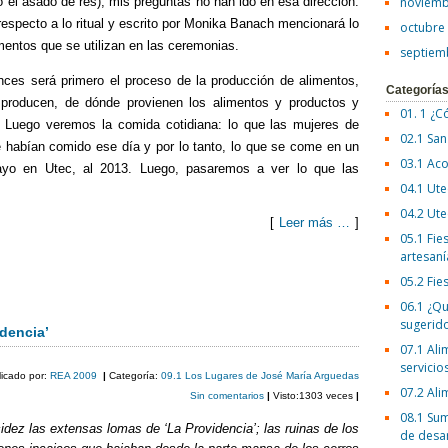
 el asado de res), mis preguntas no han ido en esa dirección.
noviemb
 respecto a lo ritual y escrito por Monika Banach mencionará lo
octubre
mentos que se utilizan en las ceremonias.
septiem
ces será primero el proceso de la producción de alimentos,
Categoría
 producen, de dónde provienen los alimentos y productos y
01. 1 ¿C
. Luego veremos la comida cotidiana: lo que las mujeres de
02.1 San
 habían comido ese día y por lo tanto, lo que se come en un
03.1 Aco
ayo en Utec, al 2013. Luego, pasaremos a ver lo que las
04.1 Ute
04.2 Ute
[
Leer más …
]
05.1 Fies
artesaní
C
05.2 Fie
o
06.1 ¿Qu
sugerid
m
dencia’
07.1 Ali
p
servicio
licado por:
REA 2009
|
Categoría:
09.1 Los Lugares de José María Arguedas
ar
07.2 Ali
Sin comentarios
|
Visto:1303 veces
|
08.1 Sum
tir
idez las extensas lomas de ‘La Providencia’; las ruinas de los
de desa