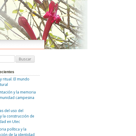
ecientes
 y ritual. El mundo
tural
ntación y la memoria
omunidad campesina
as del uso del
y la construcción de
idad en Utec
ia política y la
ción de la identidad