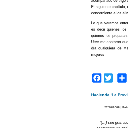
acompañado de trigo o
El siguiente capítulo,
concerniente a los ali
Lo que veremos enton
es decir quiénes los
quienes los preparan
Utec me contaron que
día cualquiera de M
mujeres
F
T
a
wi
c
tt
Hacienda ‘La Provi
e
er
27/10/2009
|
Pub
b
o
“(…) con gran luc