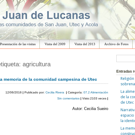
Ir
al
Presentación de las visitas
Visita del 2009
Visita del 2013
Archivo de Fotos
contenido
B
etiqueta:
agricultura
u
Entradas r
s
Religión
 la memoria de la comunidad campesina de Utec
c
sobrena
a
La alime
12/06/2016
|
Publicado por:
Cecilia Rivera
|
Categoría:
07.2 Alimentación
de la c
r
Sin comentarios
|
Visto:2103 veces
|
de Utec
:
Autor: Cecilia Sueiro
Narrativ
espacio 
la ident
La memor
construc