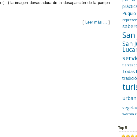
platería
e (…) la imagen devastadora de la desaparición de la pampa
prácti
Puquio
represen
[
Leer más …
]
saber
San
C
San 
o
Luca
m
servi
p
tierras 
Todas 
ar
tradici
tir
tur
urban
vegeta
Warma k
Top 5