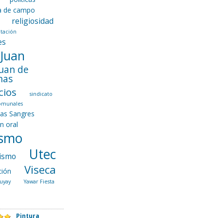
ca de campo
religiosidad
tación
es
 Juan
Juan de
nas
cios
sindicato
comunales
las Sangres
ón oral
ismo
Utec
ismo
Viseca
ción
uyay
Yawar Fiesta
Pintura