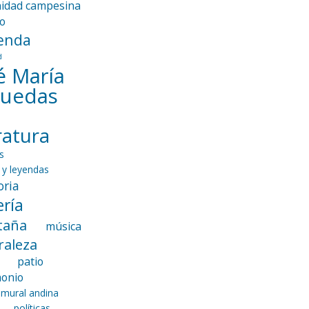
idad campesina
io
enda
d
é María
guedas
eratura
s
 y leyendas
ria
ría
taña
música
raleza
patio
monio
 mural andina
políticas