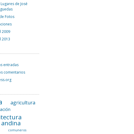
 Lugares de José
rguedas
 de Fotos
aciones
el 2009
el 2013
as entradas
os comentarios
ss.org
a
agricultura
tación
itectura
l andina
a
comuneros