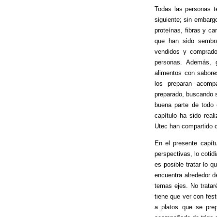
Todas las personas t
siguiente; sin embarg
proteínas, fibras y c
que han sido sembra
vendidos y comprado
personas. Además, g
alimentos con sabores
los preparan acomp
preparado, buscando s
buena parte de todo 
capítulo ha sido real
Utec han compartido 
En el presente capítu
perspectivas, lo coti
es posible tratar lo 
encuentra alrededor de
temas ejes. No tratar
tiene que ver con fes
a platos que se pre