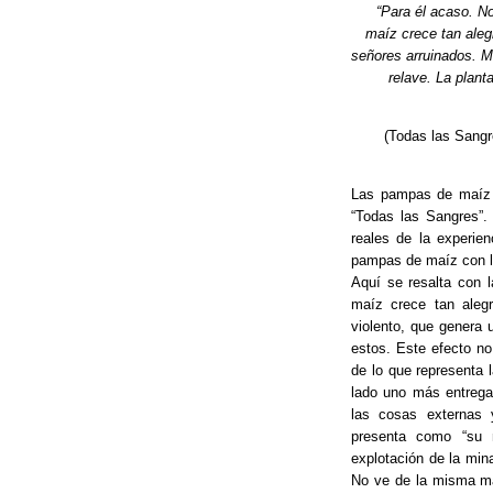
“Para él acaso. N
o
maíz crece tan ale
k
señores arruinados. 
relave. La plant
(Todas las Sangr
Las pampas de maíz e
“Todas las Sangres”.
reales de la experie
pampas de maíz con lo
Aquí se resalta con 
maíz crece tan alegr
violento, que genera 
estos. Este efecto no
de lo que representa 
lado uno más entrega
las cosas externas 
presenta como “su n
explotación de la min
No ve de la misma ma