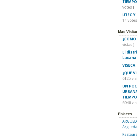
TIEMPO
votes ]
UTEC Y
14 votes
Más Visita
¿CÓMO 
vistas ]
El dist
Lucana
VISECA
¿QUÉ V
6125 vis
UN POC
URBANA
TIEMPO
6046 vis
Enlaces
ARGUEDA
Argueda
Restaura