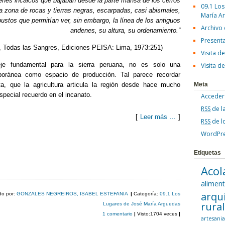
enes incaicos que bajaban desde la parte mansa de los cerros
09.1 Los
na zona de rocas y tierras negras, escarpadas, casi abismales,
María A
bustos que permitían ver, sin embargo, la línea de los antiguos
Archivo
andenes, su altura, su ordenamiento.”
Present
, Todas las Sangres, Ediciones PEISA: Lima, 1973:251)
Visita d
je fundamental para la sierra peruana, no es solo una
Visita d
poránea como espacio de producción. Tal parece recordar
a, que la agricultura articula la región desde hace mucho
Meta
special recuerdo en el incanato.
Acceder
RSS
de l
[
Leer más …
]
RSS
de l
WordPre
C
o
Etiquetas
Acol
m
alimen
p
arqu
do por:
GONZALES NEGREIROS, ISABEL ESTEFANIA
|
Categoría:
09.1 Los
ar
rura
Lugares de José María Arguedas
1 comentario
|
Visto:1704 veces
|
tir
artesani