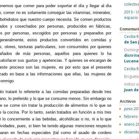
colectiv
enemos que comer para poder soportar el día y llegar al día
2013.- U
o, comer no es solamente conseguir las vitaminas, minerales,
espacio
arbohidratos que nuestro cuerpo necesita. Se comen productos
dos y cosechados por personas, producidos en fábricas,
Comentari
s por personas, escogidos por personas y preparados por
Cecilia 
eneralmente, estos productos convertidos en comidas y
de San 
, olores, texturas particulares, son consumidos por quienes
Domingo
añados de más personas, aquellos para quienes lo ha
distrit
atisfacer sus gustos y apetencias. Y quienes se encargan de
Lucana
este proceso son las mujeres, es por esto que el presente
Cecilia 
izado en base a las informaciones que ellas, las mujeres de
Briguitt
conmigo.
milton
e
Juan d
lo trataré lo referente a las comidas preparadas desde tres
diano, lo preferido y lo que se consume menos. Sin embargo no
Archivos
que se come sin tratar la producción de alimentos ni lo que se
junio 20
 la cocina. Por lo tanto, serán tratados en función a mis tres
febrero
é lo concerniente a las bebidas, alcohólicas o no, ni a lo que
enero 2
tividades, pues, si bien he tenido algunas menciones respecto
diciemb
paran en fechas especiales (tal como el asado de cordero