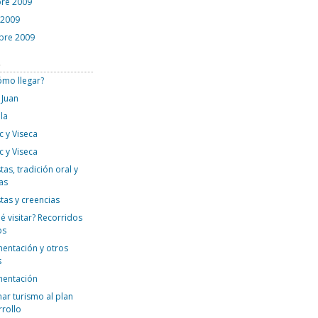
re 2009
 2009
bre 2009
s
ómo llegar?
 Juan
la
c y Viseca
c y Viseca
tas, tradición oral y
as
stas y creencias
é visitar? Recorridos
os
mentación y otros
s
mentación
ar turismo al plan
rrollo