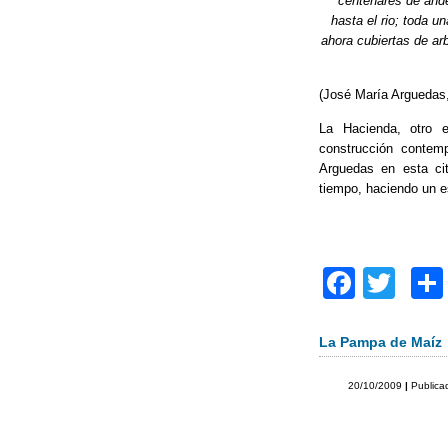
centenares de and
o
hasta el rio; toda u
k
ahora cubiertas de ar
(José María Arguedas
La Hacienda, otro e
construcción contem
Arguedas en esta cit
tiempo, haciendo un e
F
T
a
wi
c
tt
La Pampa de Maíz
e
er
20/10/2009
|
Publica
b
o