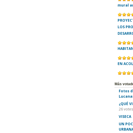
mural a
PROYECT
LOS PR
DESARR
HABITA
EN ACO
Más votad
Fotos d
Lucana
¿QUÉ V
26 votes
VISECA
UN POC
URBANA