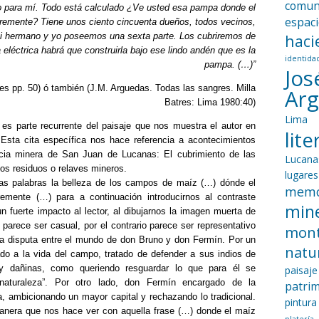
comun
o para mí. Todo está calculado ¿Ve usted esa pampa donde el
espac
gremente? Tiene unos ciento cincuenta dueños, todos vecinos,
Mi hermano y yo poseemos una sexta parte. Los cubriremos de
haci
a eléctrica habrá que construirla bajo ese lindo andén que es la
identida
pampa. (…)”
Jos
es pp. 50) ó también (J.M. Arguedas. Todas las sangres. Milla
Ar
Batres: Lima 1980:40)
Lima
s parte recurrente del paisaje que nos muestra el autor en
lit
 Esta cita específica nos hace referencia a acontecimientos
ncia minera de San Juan de Lucanas: El cubrimiento de las
Lucana
s residuos o relaves mineros.
lugares
las palabras la belleza de los campos de maíz (…) dónde el
memo
emente (…) para a continuación introducirnos al contraste
mine
un fuerte impacto al lector, al dibujarnos la imagen muerta de
 parece ser casual, por el contrario parece ser representativo
mon
la disputa entre el mundo de don Bruno y don Fermín. Por un
natu
do a la vida del campo, tratado de defender a sus indios de
y dañinas, como queriendo resguardar lo que para él se
paisaje
aturaleza”. Por otro lado, don Fermín encargado de la
patri
a, ambicionando un mayor capital y rechazando lo tradicional.
pintura
nera que nos hace ver con aquella frase (…) donde el maíz