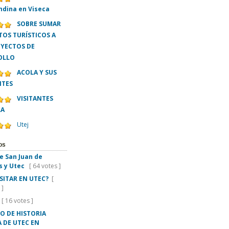
ndina en Viseca
SOBRE SUMAR
OS TURÍSTICOS A
OYECTOS DE
OLLO
ACOLA Y SUS
NTES
VISITANTES
LA
Utej
os
e San Juan de
s y Utec
[ 64 votes ]
ISITAR EN UTEC?
[
 ]
[ 16 votes ]
O DE HISTORIA
 DE UTEC EN