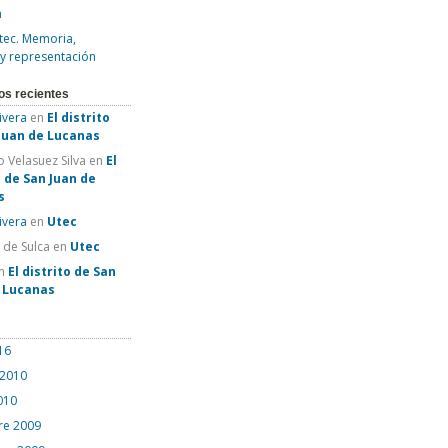
a
tec. Memoria,
 y representación
os recientes
Rivera
en
El distrito
Juan de Lucanas
 Velasuez Silva
en
El
o de San Juan de
s
Rivera
en
Utec
e de Sulca
en
Utec
n
El distrito de San
e Lucanas
16
 2010
010
re 2009