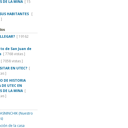
S DE LA MINA
[ 15
 SUS HABITANTES
[
 ]
dos
LLEGAR?
[ 19162
rito de San Juan de
s
[ 7768 vistas ]
[ 7058 vistas ]
ISITAR EN UTEC?
[
tas ]
O DE HISTORIA
 DE UTEC EN
S DE LA MINA
[
tas ]
SNINCHIK (Nuestro
s)
ción de la casa