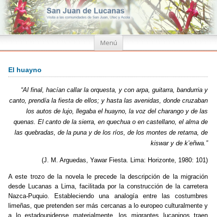
Ir
Menú
al
contenido
El huayno
“Al final, hacían callar la orquesta, y con arpa, guitarra, bandurria y
canto, prendía la fiesta de ellos; y hasta las avenidas, donde cruzaban
los autos de lujo, llegaba el huayno, la voz del charango y de las
quenas. El canto de la sierra, en quechua o en castellano, el alma de
las quebradas, de la puna y de los ríos, de los montes de retama, de
kiswar y de k’eñwa.”
(J. M. Arguedas, Yawar Fiesta. Lima: Horizonte, 1980: 101)
A este trozo de la novela le precede la descripción de la migración
desde Lucanas a Lima, facilitada por la construcción de la carretera
Nazca-Puquio. Estableciendo una analogía entre las costumbres
limeñas, que pretenden ser más cercanas a lo europeo culturalmente y
a lo estadounidense materialmente, los migrantes lucaninos traen