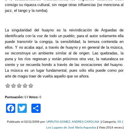
consigo su riqueza cultural, sin negar otras influencias (se menciona al
jazz, el tango y la rumba).
La singularidad del huayno es la reivindicación de Arguedas de
identificarla con la voz de todo un pueblo; para el autor solamente ella
puede transmitir la congoja, la sensibilidad, la ternura contenida en
ellos. Y no acaba aquí, a través de huayno y en general de la música,
se reconstruye un ambiente similar al de origen. Las quebradas, la
puna y los ríos regresan y están próximos otra vez, la naturaleza se
siente y se recuerda hondo a través de las evocaciones del huayno.
La música es un lugar fundamental, pues sólo ella puede como por
arte de magia traer de vuelta aquello que se añora.
Puntuación:
0
/ Votos:
0
F
T
C
a
wi
o
Publicado el
02/11/2009
por:
URRUTIA GOMEZ, ANDREA CAROLINA
|
Categoría:
09.1
c
tt
m
Los Lugares de José María Arguedas
|
Visto:2014 veces
|