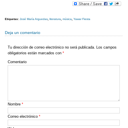
e
er
p
b
ar
Etiquetas:
José María Arguedas
,
literatura
,
música
,
Yawar Fiesta
o
tir
o
Deja un comentario
k
Tu dirección de correo electrónico no será publicada.
Los campos
obligatorios están marcados con
*
Comentario
Nombre
*
Correo electrónico
*