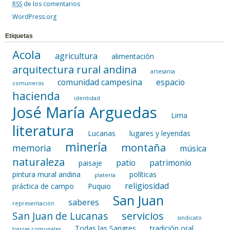
RSS
de los comentarios
WordPress.org
Etiquetas
Acola
agricultura
alimentación
arquitectura rural andina
artesania
comunidad campesina
espacio
comuneros
hacienda
identidad
José María Arguedas
Lima
literatura
Lucanas
lugares y leyendas
minería
montaña
memoria
música
naturaleza
patio
patrimonio
paisaje
pintura mural andina
políticas
platería
religiosidad
práctica de campo
Puquio
San Juan
saberes
representación
servicios
San Juan de Lucanas
sindicato
Todas las Sangres
tradición oral
tierras comunales