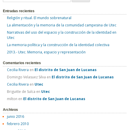
u
Entradas recientes
s
Religión y ritual. El mundo sobrenatural
c
La alimentación y la memoria de la comunidad campesina de Utec
a
Narrativas del uso del espacio y la construcción de la identidad en
r
Utec
:
La memoria política y la construcción de la identidad colectiva
2013.- Utec. Memoria, espacio y representación
Comentarios recientes
Cecilia Rivera
en
El distrito de San Juan de Lucanas
Domingo Velasuez Silva
en
El distrito de San Juan de Lucanas
Cecilia Rivera
en
Utec
Briguitte de Sulca
en
Utec
milton
en
El distrito de San Juan de Lucanas
Archivos
junio 2016
febrero 2010