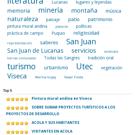
literatura
Lucanas
lugares y leyendas
minería
montaña
memoria
música
naturaleza
patio
patrimonio
paisaje
pintura mural andina
políticas
platería
religiosidad
práctica de campo
Puquio
San Juan
saberes
representación
servicios
San Juan de Lucanas
sindicato
Todas las Sangres
tradición oral
tierras comunales
turismo
Utec
urbanismo
vegetación
Viseca
Warma kuyay
Yawar Fiesta
Top 5
Pintura mural andina en Viseca
SOBRE SUMAR PROYECTOS TURÍSTICOS A LOS
PROYECTOS DE DESARROLLO
ACOLA Y SUS HABITANTES
VISITANTES EN ACOLA