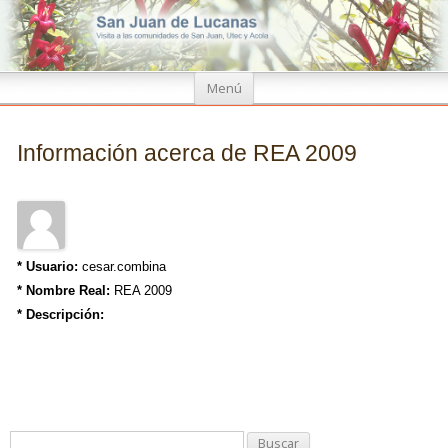
Ir
Menú
al
contenido
Información acerca de REA 2009
* Usuario:
cesar.combina
* Nombre Real:
REA 2009
* Descripción:
B