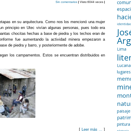
ar
comun
Sin comentarios
|
Visto:6044 veces
|
espac
tir
haci
etapas en su arquitectura. Como nos los mencionó una mujer
identida
un principio en Utec vivían algunas personas, pues todo era
Jos
antas chocitas hechas a base de piedra y los techos eran de
Ar
nforme fue aumentando la actividad minera empezaron a
base de piedra y barro, y posteriormente de adobe.
Lima
lit
legan los campamentos. Estos se encuentran distribuidos en
Lucana
lugares
memo
mine
mon
natu
paisaje
patri
pintura
[
Leer más …
]