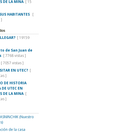
S DE LA MINA
[ 15
 SUS HABITANTES
[
 ]
dos
LLEGAR?
[ 19159
rito de San Juan de
s
[ 7768 vistas ]
[ 7057 vistas ]
ISITAR EN UTEC?
[
tas ]
O DE HISTORIA
 DE UTEC EN
S DE LA MINA
[
tas ]
SNINCHIK (Nuestro
s)
ción de la casa