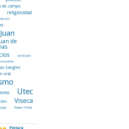
ca de campo
religiosidad
tación
es
 Juan
Juan de
nas
cios
sindicato
comunales
las Sangres
ón oral
ismo
Utec
ismo
Viseca
ción
uyay
Yawar Fiesta
Pintura