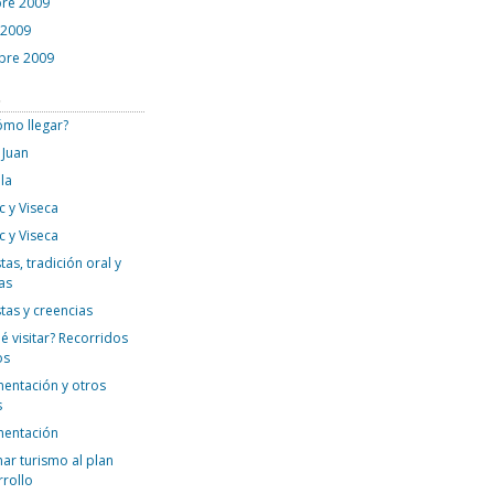
re 2009
 2009
bre 2009
s
ómo llegar?
 Juan
la
c y Viseca
c y Viseca
tas, tradición oral y
as
stas y creencias
é visitar? Recorridos
os
mentación y otros
s
mentación
ar turismo al plan
rrollo