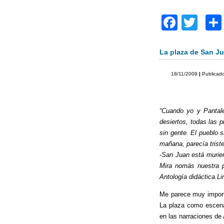
F
T
a
wi
c
tt
La plaza de San J
e
er
18/11/2009
|
Publicad
b
o
“Cuando yo y Pantale
o
desiertos, todas las 
k
sin gente. El pueblo 
mañana, parecía triste
-San Juan está murien
Mira nomás nuestra p
Antología didáctica.
Me parece muy importan
La plaza como escena
en las narraciones de