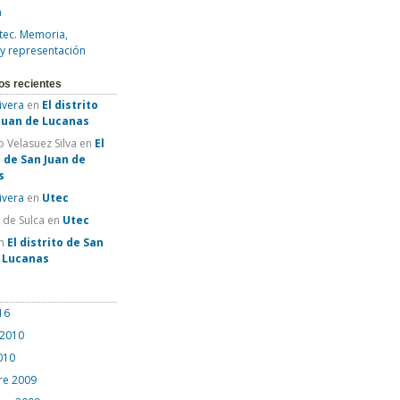
a
tec. Memoria,
 y representación
os recientes
Rivera
en
El distrito
Juan de Lucanas
 Velasuez Silva
en
El
o de San Juan de
s
Rivera
en
Utec
e de Sulca
en
Utec
n
El distrito de San
e Lucanas
16
 2010
010
re 2009