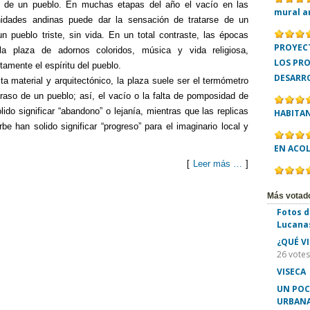
da de un pueblo. En muchas etapas del año el vacío en las
mural a
idades andinas puede dar la sensación de tratarse de un
n pueblo triste, sin vida. En un total contraste, las épocas
PROYECT
 la plaza de adornos coloridos, música y vida religiosa,
LOS PR
amente el espíritu del pueblo.
DESARR
ta material y arquitectónico, la plaza suele ser el termómetro
raso de un pueblo; así, el vacío o la falta de pomposidad de
ido significar “abandono” o lejanía, mientras que las replicas
HABITA
rbe han solido significar “progreso” para el imaginario local y
EN ACO
[
Leer más …
]
C
Más votad
Fotos d
o
Lucana
m
¿QUÉ V
26 votes
p
VISECA
ar
UN POC
URBANA
tir