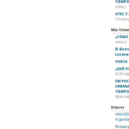
TIEMPO
votes ]
UTEC Y
14 votes
Más Visita
¿CÓMO 
vistas ]
El dist
Lucana
VISECA
¿QUÉ V
6125 vis
UN POC
URBANA
TIEMPO
6044 vis
Enlaces
ARGUEDA
Argueda
Restaura