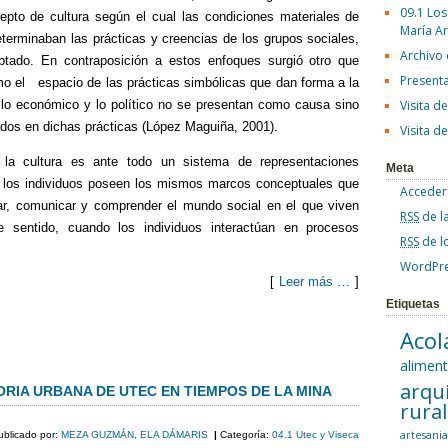
09.1 Los
epto de cultura según el cual las condiciones materiales de
María A
eterminaban las prácticas y creencias de los grupos sociales,
Archivo
tado. En contraposición a estos enfoques surgió otro que
Present
omo el espacio de las prácticas simbólicas que dan forma a la
 lo económico y lo político no se presentan como causa sino
Visita d
ados en dichas prácticas (López Maguiña, 2001).
Visita d
la cultura es ante todo un sistema de representaciones
Meta
l los individuos poseen los mismos marcos conceptuales que
Acceder
tar, comunicar y comprender el mundo social en el que viven
RSS
de l
e sentido, cuando los individuos interactúan en procesos
RSS
de l
WordPre
[
Leer más …
]
Etiquetas
C
Acol
o
alimen
arqu
m
ORIA URBANA DE UTEC EN TIEMPOS DE LA MINA
rura
p
artesani
ublicado por:
MEZA GUZMÁN, ELA DÁMARIS
|
Categoría:
04.1 Utec y Viseca