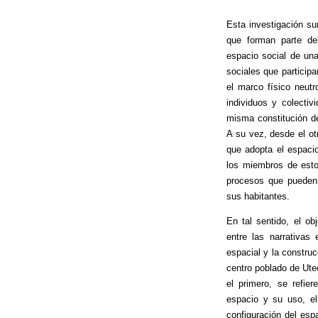
Esta investigación s
que forman parte del
espacio social de un
sociales que particip
el marco físico neutr
individuos y colecti
misma constitución de
A su vez, desde el ot
que adopta el espaci
los miembros de esto
procesos que pueden
sus habitantes.
En tal sentido, el ob
entre las narrativas 
espacial y la constru
centro poblado de Utec
el primero, se refie
espacio y su uso, el
configuración del esp