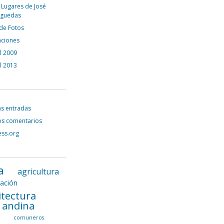
 Lugares de José
rguedas
 de Fotos
aciones
el 2009
el 2013
as entradas
os comentarios
ss.org
a
agricultura
tación
itectura
l andina
a
comuneros