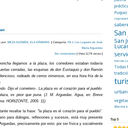
platería
prácti
C
Puquio
represen
o
saber
m
uan
San
p
San 
o por:
MEZA GUZMÁN, ELA DÁMARIS
|
Categoría:
09.1 Los Lugares de José
Luca
ar
María Arguedas
servi
Sin comentarios
|
Visto:1179 veces
|
tir
tierras 
oncha llegamos a la plaza, los corredores estaban todavía
Todas 
puertas cerradas, las esquinas de don Eustaquio y don Ramón
tradici
silencioso, rodeado de cerros inmensos, en esa hora fría de la
tur
.
do. Dijo el cornetero-. La plaza es el corazón para el pueblo.
urban
laza, es peor que puna. (J. M. Arguedas. Agua, en: Breve
vegeta
Lima: HORIZONTE, 2005: 11)
Warma k
te resaltar la frase: “la plaza es el corazón para el pueblo”.
rio para diálogos, reflexiones y sucesos, está muy presente
Top 5
 Arguedas, precisamente por esto: por ser física y socialmente