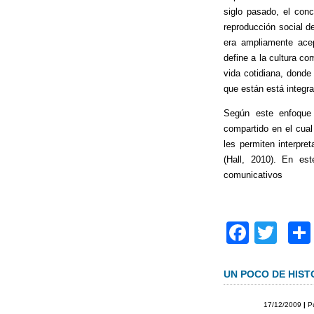
siglo pasado, el conc
reproducción social d
era ampliamente acep
define a la cultura c
vida cotidiana, donde
que están está integr
Según este enfoque 
compartido en el cua
les permiten interpre
(Hall, 2010). En est
comunicativos
F
T
a
wi
c
tt
UN POCO DE HIST
e
er
17/12/2009
|
P