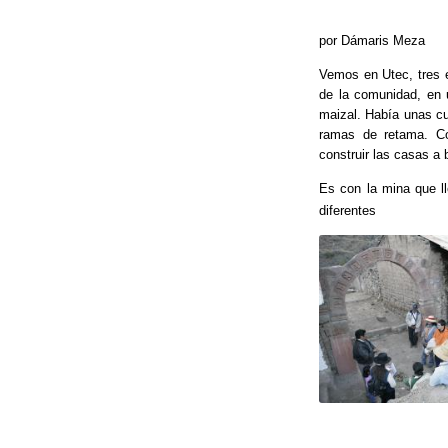
b
o
por Dámaris Meza
o
Vemos en Utec, tres 
de la comunidad, en 
k
maizal. Había unas cu
ramas de retama. Co
construir las casas a 
Es con la mina que l
diferentes