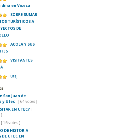
ndina en Viseca
SOBRE SUMAR
OS TURÍSTICOS A
OYECTOS DE
OLLO
ACOLA Y SUS
NTES
VISITANTES
LA
Utej
os
e San Juan de
s y Utec
[ 64 votes ]
ISITAR EN UTEC?
[
 ]
[ 16 votes ]
O DE HISTORIA
 DE UTEC EN