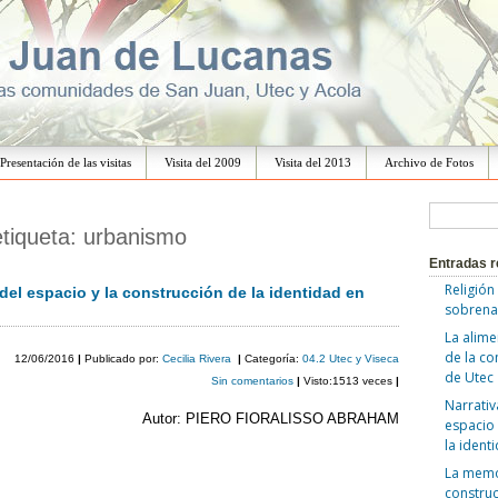
Ir
al
Presentación de las visitas
Visita del 2009
Visita del 2013
Archivo de Fotos
contenido
B
etiqueta:
urbanismo
u
Entradas r
s
Religión
 del espacio y la construcción de la identidad en
c
sobrena
a
La alime
de la c
r
12/06/2016
|
Publicado por:
Cecilia Rivera
|
Categoría:
04.2 Utec y Viseca
de Utec
Sin comentarios
|
Visto:1513 veces
|
:
Narrativ
Autor: PIERO FIORALISSO ABRAHAM
espacio 
la ident
La memor
construc