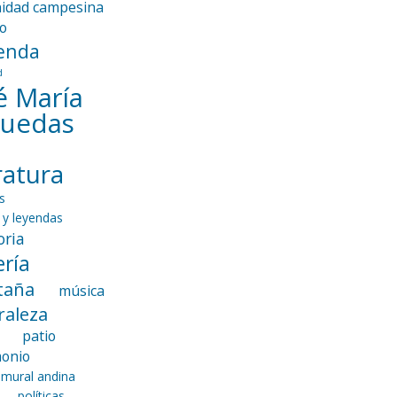
idad campesina
io
enda
d
é María
guedas
eratura
s
 y leyendas
ria
ría
taña
música
raleza
patio
monio
 mural andina
políticas