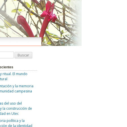
ecientes
 y ritual. El mundo
tural
ntación y la memoria
omunidad campesina
as del uso del
y la construcción de
idad en Utec
ia política y la
ción de la identidad