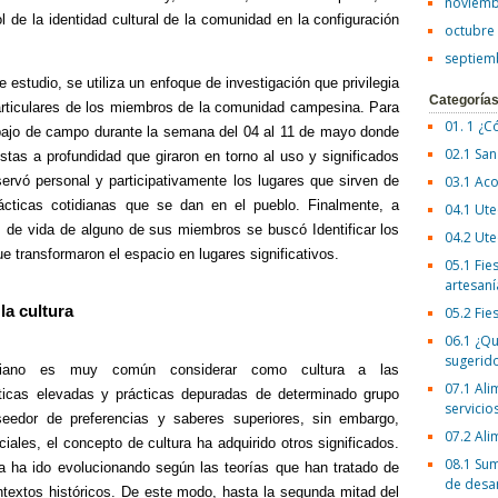
noviemb
ol de la identidad cultural de la comunidad en la configuración
octubre
septiem
e estudio, se utiliza un enfoque de investigación que privilegia
Categoría
articulares de los miembros de la comunidad campesina. Para
01. 1 ¿C
rabajo de campo durante la semana del 04 al 11 de mayo donde
02.1 San
stas a profundidad que giraron en torno al uso y significados
ervó personal y participativamente los lugares que sirven de
03.1 Aco
ácticas cotidianas que se dan en el pueblo. Finalmente, a
04.1 Ute
as de vida de alguno de sus miembros se buscó Identificar los
04.2 Ute
e transformaron el espacio en lugares significativos.
05.1 Fies
artesaní
la cultura
05.2 Fie
06.1 ¿Qu
sugerid
diano es muy común considerar como cultura a las
07.1 Ali
sticas elevadas y prácticas depuradas de determinado grupo
servicio
eedor de preferencias y saberes superiores, sin embargo,
07.2 Ali
iales, el concepto de cultura ha adquirido otros significados.
08.1 Sum
a ha ido evolucionando según las teorías que han tratado de
de desa
ntextos históricos. De este modo, hasta la segunda mitad del