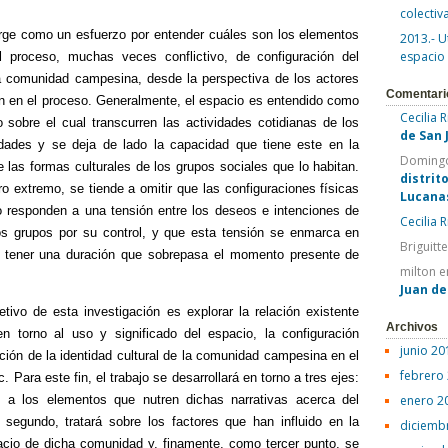
colectiv
urge como un esfuerzo por entender cuáles son los elementos
2013.- U
espacio
 proceso, muchas veces conflictivo, de configuración del
a comunidad campesina, desde la perspectiva de los actores
Comentari
an en el proceso. Generalmente, el espacio es entendido como
Cecilia 
o sobre el cual transcurren las actividades cotidianas de los
de San 
vidades y se deja de lado la capacidad que tiene este en la
Domingo
 las formas culturales de los grupos sociales que lo habitan.
distrit
ro extremo, se tiende a omitir que las configuraciones físicas
Lucana
o responden a una tensión entre los deseos e intenciones de
Cecilia 
s grupos por su control, y que esta tensión se enmarca en
Briguitt
 tener una duración que sobrepasa el momento presente de
milton
e
Juan d
jetivo de esta investigación es explorar la relación existente
Archivos
en torno al uso y significado del espacio, la configuración
junio 20
cción de la identidad cultural de la comunidad campesina en el
febrero
. Para este fin, el trabajo se desarrollará en torno a tres ejes:
re a los elementos que nutren dichas narrativas acerca del
enero 2
 segundo, tratará sobre los factores que han influido en la
diciemb
acio de dicha comunidad y, finamente, como tercer punto, se