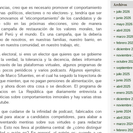
Archivos
ancias, creo que es necesario promover el comportamiento
julio 2026
nas -políticos, electores o no electores- y, tendría que ser
omovamos el “eticomportamiento” de los candidatos y de
junio 2026
no sólo en las próximas elecciones, sino de manera
mayo 2026
campaña de restauración de los valores morales, tan
abril 2026
el Perú y el mundo. Es una campaña, que la debería
marzo 202
 de nosotros, en nuestras familias, nuestro barrio, en
febrero 20
 en nuestra comunidad, en nuestro trabajo, etc.
diciembre 
electoral, si eres un elector que quieres que se gobierne
noviembre 
la verdad, la tolerancia y la decencia, debes informarte
octubre 20
través de las plataformas virtuales, algunos programas de
septiembre
os pocos periódicos y varios podcasts. Algunos ejemplos:
julio 2025
” de Marco Sifuentes, en el cual ha seguido la trayectoria de
junio 2025
 que mienten, que no pagan pensiones de alimentación, que
s y ahora dicen otra cosa o se desdicen. El programa de
abril 2025
cios en La República que diariamente entrevista a
enero 2025
ticias sobre comportamientos inmorales y hay varias otras
diciembre 
utub
e.
noviembre 
que cuidarse de la infinidad de podcast, fabricados con
junio 2024
icial para atacar a candidatos competidores, para alabar a
abril 2024
nventando mentiras sobre sus virtudes o para redactar
marzo 202
. Esto nos lleva al problema central: de ¿cómo distinguir
febrero 20
rdad y quién no? En general, el patrón es: cuando a un