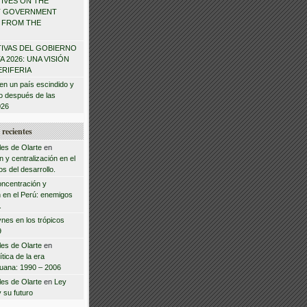
IVES ON THE
T GOVERNMENT
W FROM THE
IVAS DEL GOBIERNO
 2026: UNA VISIÓN
ERIFERIA
en un país escindido y
zo después de las
026
recientes
les de Olarte
en
 y centralización en el
s del desarrollo.
ncentración y
n en el Perú: enemigos
.
nes en los trópicos
9
les de Olarte
en
tica de la era
ruana: 1990 – 2006
les de Olarte
en
Ley
y su futuro