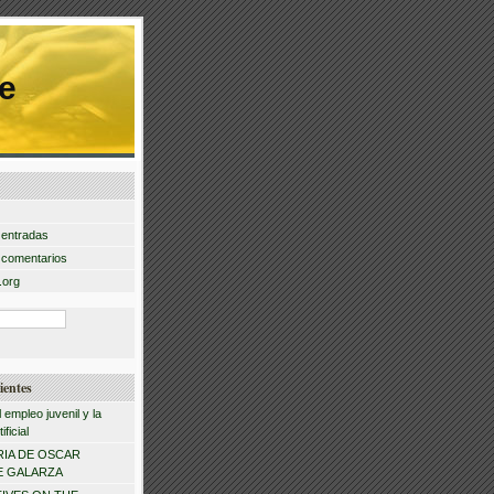
e
 entradas
 comentarios
.org
ientes
l empleo juvenil y la
ificial
IA DE OSCAR
 GALARZA