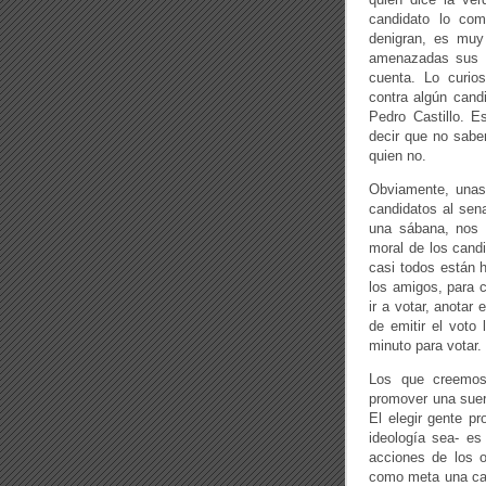
candidato lo co
denigran, es muy
amenazadas sus c
cuenta. Lo curi
contra algún cand
Pedro Castillo. E
decir que no sabe
quien no.
Obviamente, unas 
candidatos al sen
una sábana, nos o
moral de los candi
casi todos están h
los amigos, para c
ir a votar, anotar
de emitir el voto
minuto para votar.
Los que creemos
promover una suer
El elegir gente pr
ideología sea- es
acciones de los o
como meta una cam