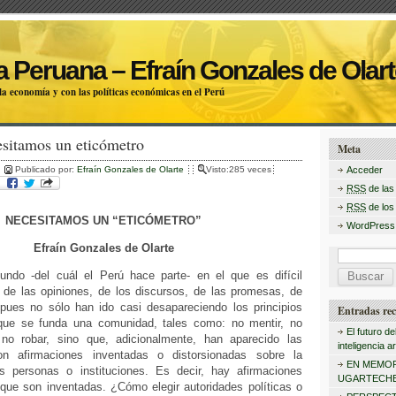
 Peruana – Efraín Gonzales de Olart
a economía y con las políticas económicas en el Perú
esitamos un eticómetro
Meta
Publicado por:
Efraín Gonzales de Olarte
Visto:285 veces
Acceder
RSS
de las
RSS
de los
NECESITAMOS UN “ETICÓMETRO”
WordPress
Efraín Gonzales de Olarte
B
ndo -del cuál el Perú hace parte- en el que es difícil
u
 de las opiniones, de los discursos, de las promesas, de
 pues no sólo han ido casi desapareciendo los principios
s
Entradas rec
 que se funda una comunidad, tales como: no mentir, no
c
El futuro de
 no robar, sino que, adicionalmente, han aparecido las
inteligencia art
 afirmaciones inventadas o distorsionadas sobre la
a
EN MEMOR
as personas o instituciones. Es decir, hay afirmaciones
r
UGARTECHE
 que son inventadas. ¿Cómo elegir autoridades políticas o