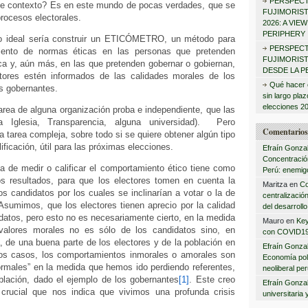
PERSPECT
ste contexto? Es en este mundo de pocas verdades, que se
:
FUJIMORIS
procesos electorales.
2026: A VIE
PERIPHERY
lo ideal sería construir un ETICÓMETRO, un método para
PERSPECT
iento de normas éticas en las personas que pretenden
FUJIMORISTA
tica y, aún más, en las que pretenden gobernar o gobiernan,
DESDE LA P
tores estén informados de las calidades morales de los
Qué hacer 
s gobernantes.
sin largo pla
elecciones 2
area de alguna organización proba e independiente, que las
 Iglesia, Transparencia, alguna universidad). Pero
Comentarios 
 tarea compleja, sobre todo si se quiere obtener algún tipo
ificación, útil para las próximas elecciones.
Efraín Gonza
Concentración
ea de medir o calificar el comportamiento ético tiene como
Perú: enemigo
los resultados, para que los electores tomen en cuenta la
Maritza
en
Co
os candidatos por los cuales se inclinarían a votar o la de
centralizació
Asumimos, que los electores tienen aprecio por la calidad
del desarrollo
datos, pero esto no es necesariamente cierto, en la medida
Mauro
en
Key
 valores morales no es sólo de los candidatos sino, en
con COVID1
 de una buena parte de los electores y de la población en
Efraín Gonza
os casos, los comportamientos inmorales o amorales son
Economía polí
males” en la medida que hemos ido perdiendo referentes,
neoliberal pe
oblación, dado el ejemplo de los gobernantes
[1]
. Este creo
Efraín Gonza
crucial que nos indica que vivimos una profunda crisis
universitaria 