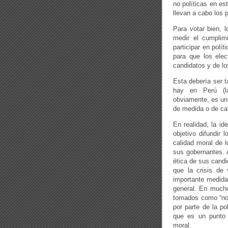
no políticas en e
llevan a cabo los 
Para votar bien, 
medir el cumplim
participar en polí
para que los elec
candidatos y de lo
Esta debería ser t
hay en Perú (la
obviamente, es una
de medida o de cal
En realidad, la id
objetivo difundir 
calidad moral de l
sus gobernantes. 
ética de sus candi
que la crisis de
importante medida,
general. En much
tomados como “nor
por parte de la p
que es un punto 
moral.