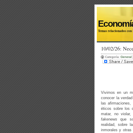
Economía
Temas relacionados con l
10/02/26: Nec
Categoría:
General
Vivimos en un mu
conocer la verdad
las afirmaciones,
éticos sobre los
matar, no violar,
fakenews
que son
realidad, sobre l
inmorales y otras