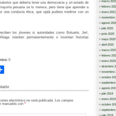
marzo 202
lizatorios que debería tener una democracia y un estado de
febrero 20
mayoría peruana se lo merece, pero tiene que aprender a
e una conducta ética, que ojalá pudiera medirse con un
enero 2021
noviembre 
agosto 202
julio 2020
ciben los jóvenes si autoridades como Boluarte, Jerí,
junio 2020
liaga mienten permanentemente o inventan historias
mayo 2020
abril 2020
marzo 202
febrero 20
otos:
0
enero 2020
diciembre 
C
noviembre 
o
octubre 20
septiembre
m
tario
agosto 201
p
julio 2019
enero 2019
ar
correo electrónico no será publicada.
Los campos
tán marcados con
*
octubre 20
tir
septiembre
julio 2018