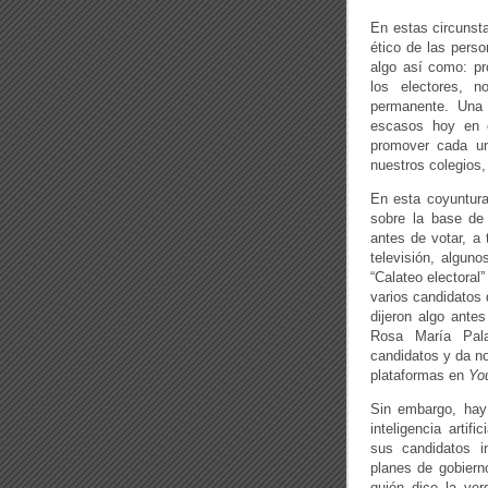
En estas circunst
ético de las perso
algo así como: pr
los electores, 
permanente. Una 
escasos hoy en 
promover cada uno
nuestros colegios,
En esta coyuntura 
sobre la base de 
antes de votar, a 
televisión, algun
“Calateo electoral
varios candidatos
dijeron algo ante
Rosa María Pala
candidatos y da no
plataformas en
Yo
Sin embargo, hay 
inteligencia artif
sus candidatos i
planes de gobierno
quién dice la ve