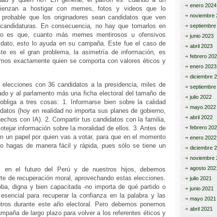
enero 2024
mienzan a hostigar con memes, fotos y videos que lo
noviembre 
 probable que los originadores sean candidatos que ven
andidaturas. En consecuencia, no hay que tomarlos en
septiembre
oso es que, cuanto más memes mentirosos u ofensivos
junio 2023
idato, esto lo ayuda en su campaña. Este fue el caso de
abril 2023
ste es el gran problema, la asimetría de información, es
febrero 20
mos exactamente quien se comporta con valores éticos y
enero 2023
diciembre 
elecciones con 36 candidatos a la presidencia, miles de
septiembre
ado y al parlamento más una ficha electoral del tamaño de
julio 2022
bliga a tres cosas: 1. Informarse bien sobre la calidad
mayo 2022
datos (hoy en realidad no importa sus planes de gobierno,
abril 2022
echos con IA). 2. Compartir tus candidatos con la familia,
otejar información sobre la moralidad de ellos. 3. Antes de
febrero 20
 en un papel por quien vas a votar, para que en el momento
enero 2022
 lo hagas de manera fácil y rápida, pues sólo se tiene un
diciembre 
noviembre 
agosto 202
 en el futuro del Perú y de nuestros hijos, debemos
te de recuperación moral, aprovechando estas elecciones.
julio 2021
oba, digna y bien capacitada -no importa de qué partido o
junio 2021
 esencial para recuperar la confianza en la palabra y las
mayo 2021
tros durante este año electoral. Pero debemos ponernos
abril 2021
paña de largo plazo para volver a los referentes éticos y