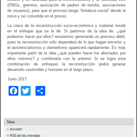
(ONGs, gremios, asociación de padres de familia, asociaciones
de usuarios), para que el proceso tenga “fortaleza social” desde el
inicio y se consolide en el proces.
La clave de la reconstrucción socio-económica y material reside
en el enfoque que se le dé. Si partimos de la idea de: ¿qué
podemos hacer por ellos? estaremos generando un proceso débil,
pues la reconstrucción sólo dependerá de lo que hagan terceros y
el asistencialismos y clientelismo aparecerá rápidamente. Es más
importante partir de la idea ¿qué pueden hacer los afectados por
ellos mismos? y combinarla con la anterior. Si se logra esta
combinación de enfoques la reconstrucción podrá generar
desarrollo sostenible y humano en el largo plazo.
Junio 2017
F
T
C
a
wi
o
c
tt
m
e
er
p
Meta
b
ar
Acceder
RSS
de las entradas