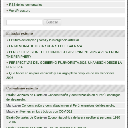
o
tir
RSS
de los comentarios
o
WordPress.org
k
B
u
Entradas recientes
s
El futuro del empleo juvenil y la inteligencia artificial
c
EN MEMORIA DE OSCAR UGARTECHE GALARZA
a
PERSPECTIVES ON THE FUJIMORIST GOVERNMENT 2026: A VIEW FROM
THE PERIPHERY
r
PERSPECTIVAS DEL GOBIERNO FUJIMORISTA 2026: UNA VISIÓN DESDE LA
PERIFERIA
:
Qué hacer en un país escindido y sin largo plazo después de las elecciones
2026
Comentarios recientes
Efraín Gonzales de Olarte
en
Concentración y centralización en el Perú: enemigos
del desarrollo.
Maritza
en
Concentración y centralización en el Perú: enemigos del desarrollo.
Mauro
en
Keynes en los trópicos con COVID19
Efraín Gonzales de Olarte
en
Economía política de la era neoliberal peruana: 1990
– 2006
Efraín Gonzales de Olarte
en
Ley universitaria y su futuro