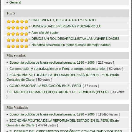
General
Top 5
CRECIMIENTO, DESIGUALDAD Y ESTADO
UNIVERSIDADES PERUANAS Y DESARROLLO
A un año del susto
DEMOS UN ROL DESARROLLISTA A LAS UNIVERSIDADES
No habrá desarrollo sin factor humano de mejor calidad
Más votados
Economía política de la era neoliberal peruana: 1990 – 2006
[ 217 votes ]
Concentración y centralización en el Perú: enemigos del desarrollo.
[ 62 votes ]
ECONOMÍA POLITICA DE LA REFORMA DEL ESTADO EN EL PERÚ Efraín
Gonzales de Olarte
[ 50 votes ]
CÓMO MEJORAR LA EDUCACIÓN EN EL PERÚ
[ 37 votes ]
EL MODELO PRIMARIO EXPORTADOR Y DE SERVICIOS (PESER)
[ 33 votes
]
Más Visitados
Economía política de la era neoliberal peruana: 1990 – 2006
[ 115490 vistas ]
ECONOMÍA POLITICA DE LA REFORMA DEL ESTADO EN EL PERÚ Efraín
Gonzales de Olarte
[ 46294 vistas ]
EL DESAFIO DEL CRECIMIENTO ECONÓMICO CON CALIDAD Y EQUIDAD