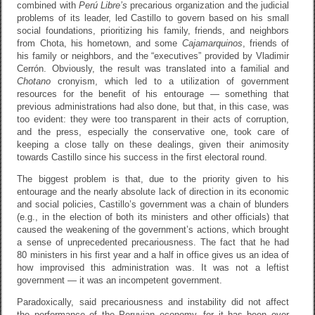
combined with
Perú Libre’s
precarious organization and the judicial
problems of its leader, led Castillo to govern based on his small
social foundations, prioritizing his family, friends, and neighbors
from Chota, his hometown, and some
Cajamarquinos
, friends of
his family or neighbors, and the “executives” provided by Vladimir
Cerrón. Obviously, the result was translated into a familial and
Chotano
cronyism, which led to a utilization of government
resources for the benefit of his entourage — something that
previous administrations had also done, but that, in this case, was
too evident: they were too transparent in their acts of corruption,
and the press, especially the conservative one, took care of
keeping a close tally on these dealings, given their animosity
towards Castillo since his success in the first electoral round.
The biggest problem is that, due to the priority given to his
entourage and the nearly absolute lack of direction in its economic
and social policies, Castillo’s government was a chain of blunders
(e.g., in the election of both its ministers and other officials) that
caused the weakening of the government’s actions, which brought
a sense of unprecedented precariousness. The fact that he had
80 ministers in his first year and a half in office gives us an idea of
how improvised this administration was. It was not a leftist
government — it was an incompetent government.
Paradoxically, said precariousness and instability did not affect
the performance of the Peruvian economy, for it has been over