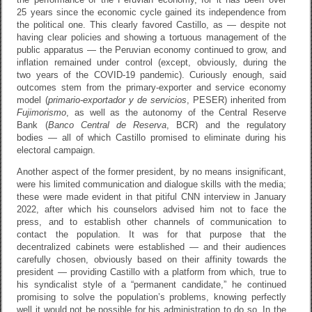
25 years since the economic cycle gained its independence from
the political one. This clearly favored Castillo, as — despite not
having clear policies and showing a tortuous management of the
public apparatus — the Peruvian economy continued to grow, and
inflation remained under control (except, obviously, during the
two years of the COVID-19 pandemic). Curiously enough, said
outcomes stem from the primary-exporter and service economy
model (
primario-exportador y de servicios
, PESER) inherited from
Fujimorismo
, as well as the autonomy of the Central Reserve
Bank (
Banco Central de Reserva
, BCR) and the regulatory
bodies — all of which Castillo promised to eliminate during his
electoral campaign.
Another aspect of the former president, by no means insignificant,
were his limited communication and dialogue skills with the media;
these were made evident in that pitiful CNN interview in January
2022, after which his counselors advised him not to face the
press, and to establish other channels of communication to
contact the population. It was for that purpose that the
decentralized cabinets were established — and their audiences
carefully chosen, obviously based on their affinity towards the
president — providing Castillo with a platform from which, true to
his syndicalist style of a “permanent candidate,” he continued
promising to solve the population’s problems, knowing perfectly
well it would not be possible for his administration to do so. In the