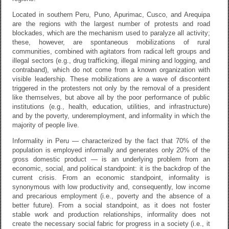
Located in southern Peru, Puno, Apurimac, Cusco, and Arequipa
are the regions with the largest number of protests and road
blockades, which are the mechanism used to paralyze all activity;
these, however, are spontaneous mobilizations of rural
communities, combined with agitators from radical left groups and
illegal sectors (e.g., drug trafficking, illegal mining and logging, and
contraband), which do not come from a known organization with
visible leadership. These mobilizations are a wave of discontent
triggered in the protesters not only by the removal of a president
like themselves, but above all by the poor performance of public
institutions (e.g., health, education, utilities, and infrastructure)
and by the poverty, underemployment, and informality in which the
majority of people live.
Informality in Peru — characterized by the fact that 70% of the
population is employed informally and generates only 20% of the
gross domestic product — is an underlying problem from an
economic, social, and political standpoint: it is the backdrop of the
current crisis. From an economic standpoint, informality is
synonymous with low productivity and, consequently, low income
and precarious employment (i.e., poverty and the absence of a
better future). From a social standpoint, as it does not foster
stable work and production relationships, informality does not
create the necessary social fabric for progress in a society (i.e., it