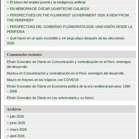
El futuro del empleo juvenil y la inteligencia artificial
c
EN MEMORIA DE OSCAR UGARTECHE GALARZA
a
PERSPECTIVES ON THE FUJIMORIST GOVERNMENT 2026: A VIEW FROM
THE PERIPHERY
r
PERSPECTIVAS DEL GOBIERNO FUJIMORISTA 2026: UNA VISIÓN DESDE LA
PERIFERIA
:
Qué hacer en un país escindido y sin largo plazo después de las elecciones
2026
Comentarios recientes
Efraín Gonzales de Olarte
en
Concentración y centralización en el Perú: enemigos
del desarrollo.
Maritza
en
Concentración y centralización en el Perú: enemigos del desarrollo.
Mauro
en
Keynes en los trópicos con COVID19
Efraín Gonzales de Olarte
en
Economía política de la era neoliberal peruana: 1990
– 2006
Efraín Gonzales de Olarte
en
Ley universitaria y su futuro
Archivos
julio 2026
junio 2026
mayo 2026
abril 2026