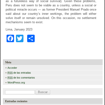
as a futureless way of social survival). Given these problems,
Peru does not seem to be viable as a country, unless a social or
political miracle occurs — as former President Manuel Prado once
said about our country’s inner workings, the problem will either
solve itself or remain unsolved. On this occasion, no settlement
mechanisms seem to exist.
Lima, January 2023
F
T
C
a
wi
o
c
tt
m
e
er
p
Meta
b
ar
Acceder
RSS
de las entradas
o
tir
RSS
de los comentarios
o
WordPress.org
k
B
u
Entradas recientes
s