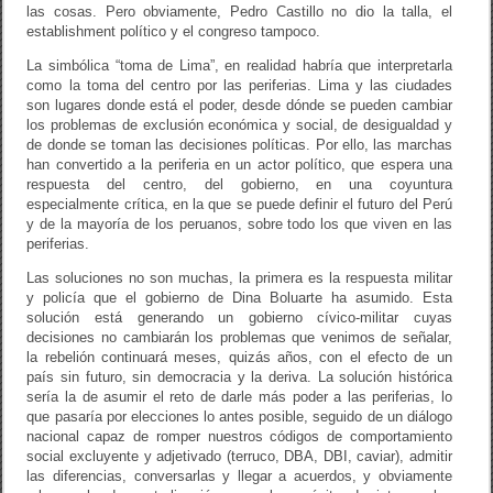
las cosas. Pero obviamente, Pedro Castillo no dio la talla, el
establishment político y el congreso tampoco.
La simbólica “toma de Lima”, en realidad habría que interpretarla
como la toma del centro por las periferias. Lima y las ciudades
son lugares donde está el poder, desde dónde se pueden cambiar
los problemas de exclusión económica y social, de desigualdad y
de donde se toman las decisiones políticas. Por ello, las marchas
han convertido a la periferia en un actor político, que espera una
respuesta del centro, del gobierno, en una coyuntura
especialmente crítica, en la que se puede definir el futuro del Perú
y de la mayoría de los peruanos, sobre todo los que viven en las
periferias.
Las soluciones no son muchas, la primera es la respuesta militar
y policía que el gobierno de Dina Boluarte ha asumido. Esta
solución está generando un gobierno cívico-militar cuyas
decisiones no cambiarán los problemas que venimos de señalar,
la rebelión continuará meses, quizás años, con el efecto de un
país sin futuro, sin democracia y la deriva. La solución histórica
sería la de asumir el reto de darle más poder a las periferias, lo
que pasaría por elecciones lo antes posible, seguido de un diálogo
nacional capaz de romper nuestros códigos de comportamiento
social excluyente y adjetivado (terruco, DBA, DBI, caviar), admitir
las diferencias, conversarlas y llegar a acuerdos, y obviamente