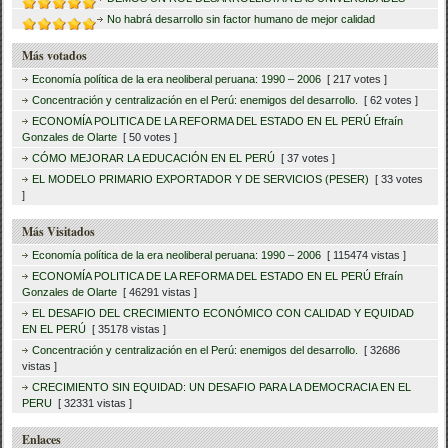
No habrá desarrollo sin factor humano de mejor calidad
Más votados
Economía política de la era neoliberal peruana: 1990 – 2006
[ 217 votes ]
Concentración y centralización en el Perú: enemigos del desarrollo.
[ 62 votes ]
ECONOMÍA POLITICA DE LA REFORMA DEL ESTADO EN EL PERÚ Efraín
Gonzales de Olarte
[ 50 votes ]
CÓMO MEJORAR LA EDUCACIÓN EN EL PERÚ
[ 37 votes ]
EL MODELO PRIMARIO EXPORTADOR Y DE SERVICIOS (PESER)
[ 33 votes
]
Más Visitados
Economía política de la era neoliberal peruana: 1990 – 2006
[ 115474 vistas ]
ECONOMÍA POLITICA DE LA REFORMA DEL ESTADO EN EL PERÚ Efraín
Gonzales de Olarte
[ 46291 vistas ]
EL DESAFIO DEL CRECIMIENTO ECONÓMICO CON CALIDAD Y EQUIDAD
EN EL PERÚ
[ 35178 vistas ]
Concentración y centralización en el Perú: enemigos del desarrollo.
[ 32686
vistas ]
CRECIMIENTO SIN EQUIDAD: UN DESAFIO PARA LA DEMOCRACIA EN EL
PERU
[ 32331 vistas ]
Enlaces