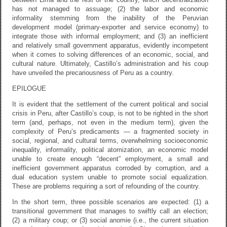
has not managed to assuage; (2) the labor and economic
informality stemming from the inability of the Peruvian
development model (primary-exporter and service economy) to
integrate those with informal employment; and (3) an inefficient
and relatively small government apparatus, evidently incompetent
when it comes to solving differences of an economic, social, and
cultural nature. Ultimately, Castillo’s administration and his coup
have unveiled the precariousness of Peru as a country.
EPILOGUE
It is evident that the settlement of the current political and social
crisis in Peru, after Castillo’s coup, is not to be righted in the short
term (and, perhaps, not even in the medium term), given the
complexity of Peru’s predicaments — a fragmented society in
social, regional, and cultural terms, overwhelming socioeconomic
inequality, informality, political atomization, an economic model
unable to create enough “decent” employment, a small and
inefficient government apparatus corroded by corruption, and a
dual education system unable to promote social equalization.
These are problems requiring a sort of refounding of the country.
In the short term, three possible scenarios are expected: (1) a
transitional government that manages to swiftly call an election;
(2) a military coup; or (3) social anomie (i.e., the current situation