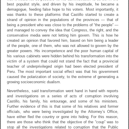
best populist style, and driven by his ineptitude, he became a
demagogue, feeding false hope to his voters. Most importantly, it
was thanks to these platforms that Castillo started to create a
strand of opinion in the populations of the provinces — that of
being a president who was close to the problems of “the people” —
and managed to convey the idea that Congress, the right, and the
conservative media were not letting him govern. This is how he
created an opinion that favored him, based on him being a leader
of the people, one of them, who was not allowed to govern by the
greater powers. His incompetence and the poor human capital of
his various cabinets were hidden behind his transformation into the
victim of a system that could not stand the fact that a provincial
teacher of underprivileged origin had been elected president of
Peru. The most important social effect was that his government
caused the polarization of society, to the extreme of generating a
growing socioeconomic dualism.
Nevertheless, said transformation went hand in hand with reports
and investigations on a series of acts of corruption involving
Castillo, his family, his entourage, and some of his ministers.
Further evidence of this is that some of his relatives and former
officials, who were being investigated by the Attorney’s Office,
have either fled the country or gone into hiding. For this reason,
there are those who think that the objective of the “coup” was to
stop all the investigations related to corruption that the Public