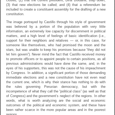
closed; (2) that the current president, Dina Boluarte, step down;
(3) that new elections be called; and (4) that a referendum be
included to create a constituent assembly for the drafting of a new
constitution.
The image portrayed by Castillo through his style of government
was believed by a portion of the population with very little
information, an extremely low capacity for discernment in political
matters, and a high level of feelings of basic identification (i.e.,
support for their neighbors and relatives — or, in this case, for
someone like themselves, who had promised the moon and the
stars, but was unable to keep his promises because “they did not
let him govern”). Never mind the fact that Castillo received money
to promote officers or to appoint people to certain positions, as all
previous administrations would have done the same, and, in the
eyes of his supporters, this was not the cause of his impeachment
by Congress. In addition, a significant portion of those demanding
immediate elections and a new constitution have not even read
the current one, which is why their stance has nothing to do with
the rules governing Peruvian democracy, but with the
incompetence of what they call the “political class” (as well as that
of Congress) and the government’s neglect of the regions. In other
words, what is worth analyzing are the social and economic
outcomes of the political and economic system, and these have
been rather scarce in the more popular areas and in the poorest
regions.