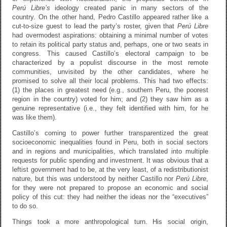
Perú Libre’s
ideology created panic in many sectors of the
country. On the other hand, Pedro Castillo appeared rather like a
cut-to-size guest to lead the party’s roster, given that
Perú Libre
had overmodest aspirations: obtaining a minimal number of votes
to retain its political party status and, perhaps, one or two seats in
congress. This caused Castillo’s electoral campaign to be
characterized by a populist discourse in the most remote
communities, unvisited by the other candidates, where he
promised to solve all their local problems. This had two effects:
(1) the places in greatest need (e.g., southern Peru, the poorest
region in the country) voted for him; and (2) they saw him as a
genuine representative (i.e., they felt identified with him, for he
was like them).
Castillo’s coming to power further transparentized the great
socioeconomic inequalities found in Peru, both in social sectors
and in regions and municipalities, which translated into multiple
requests for public spending and investment. It was obvious that a
leftist government had to be, at the very least, of a redistributionist
nature, but this was understood by neither Castillo nor
Perú Libre
,
for they were not prepared to propose an economic and social
policy of this cut: they had neither the ideas nor the “executives”
to do so.
Things took a more anthropological turn. His social origin,