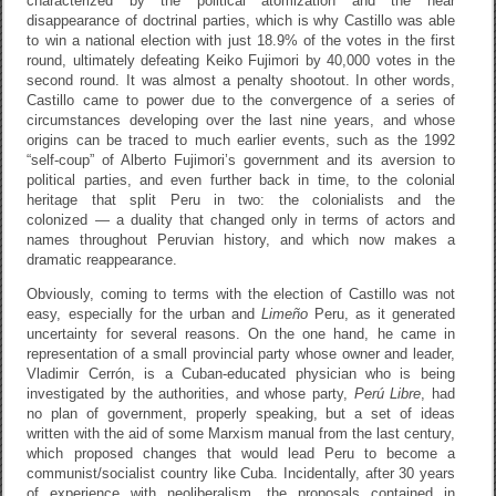
characterized by the political atomization and the near
disappearance of doctrinal parties, which is why Castillo was able
to win a national election with just 18.9% of the votes in the first
round, ultimately defeating Keiko Fujimori by 40,000 votes in the
second round. It was almost a penalty shootout. In other words,
Castillo came to power due to the convergence of a series of
circumstances developing over the last nine years, and whose
origins can be traced to much earlier events, such as the 1992
“self-coup” of Alberto Fujimori’s government and its aversion to
political parties, and even further back in time, to the colonial
heritage that split Peru in two: the colonialists and the
colonized — a duality that changed only in terms of actors and
names throughout Peruvian history, and which now makes a
dramatic reappearance.
Obviously, coming to terms with the election of Castillo was not
easy, especially for the urban and
Limeño
Peru, as it generated
uncertainty for several reasons. On the one hand, he came in
representation of a small provincial party whose owner and leader,
Vladimir Cerrón, is a Cuban-educated physician who is being
investigated by the authorities, and whose party,
Perú Libre
, had
no plan of government, properly speaking, but a set of ideas
written with the aid of some Marxism manual from the last century,
which proposed changes that would lead Peru to become a
communist/socialist country like Cuba. Incidentally, after 30 years
of experience with neoliberalism, the proposals contained in