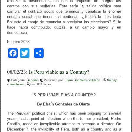
relanzar la descentralización con el propósito de integrar los
centros con sus periferias. Esta sería la salida política para
cambiar el contrato social que tenemos y canalizar la enorme
energía social que tienen las periferias. ¿Tendrá la presidenta
Boluarte el coraje de renunciar y precipitar las elecciones? Si lo
hace habrá contribuido, quizás, a un cambio mayor y en
democracia.
Febrero 2023
F
T
C
a
wi
o
c
tt
m
08/02/23:
Is Peru viable as a Country?
e
er
p
Categoría:
General
Publicado por:
Efraín Gonzales de Olarte
No hay
comentarios
Visto:831 veces
b
ar
IS PERU VIABLE AS A COUNTRY?
o
tir
By Efraín Gonzales de Olarte
o
The Peruvian political crisis, which has been ongoing for several
k
years, had a point of inflection when the former president, Pedro
Castillo, made an inexplicable attempt to become a dictator. On
December 7, the inviability of Peru, both as a country and as a