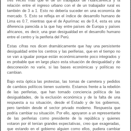
tres veces más que el de un trabajador de Huancavelica y la
relación entre el ingreso urbano con el de un trabajador rural es
también de 3 a 1. Esto no debería suceder en una economía de
mercado. 5. Esto se refleja en el índice de desarrollo humano de
Lima es 0.7, mientras que el de Apurímac es de 0.4, esta es una
diferencia parecida a la que hay entre países de Europa y países
africanos, es decir, una gran desigualdad en el desarrollo humano
entre el centro y la periferia del Perú.
Estas cifras nos dicen dramáticamente que hay una persistente
desigualdad entre los centros y las periferias, que en el tiempo no
se van a igualar porque están económicamente poco integrados y
es probable que en largo plazo esta situación de desigualdad y de
desconexión no varíe, si las bases económicas y políticas no
cambian.
Bajo esta óptica las protestas, las tomas de carretera y pedidos
de cambios políticos tienen sustento. Estamos frente a la rebelión
de las periferias, que han tomado conciencia política de las
desigualdades, de la exclusión económica y de la falta de una
respuesta a su situación, desde el Estado y de los gobiernos,
pero también desde el sector privado moderno. Respuesta que
podría cambiar su situación. Por ello, apoyaron a un representante
de las periferias como presidente de la república y quienes
votaron por él tenían grandes expectativas, creo que exageradas,
que estando en el gobierno alguien como ellos, pudiera cambiar