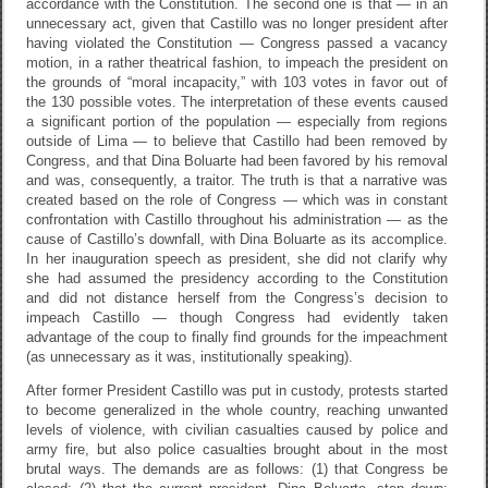
accordance with the Constitution. The second one is that — in an
unnecessary act, given that Castillo was no longer president after
having violated the Constitution — Congress passed a vacancy
motion, in a rather theatrical fashion, to impeach the president on
the grounds of “moral incapacity,” with 103 votes in favor out of
the 130 possible votes. The interpretation of these events caused
a significant portion of the population — especially from regions
outside of Lima — to believe that Castillo had been removed by
Congress, and that Dina Boluarte had been favored by his removal
and was, consequently, a traitor. The truth is that a narrative was
created based on the role of Congress — which was in constant
confrontation with Castillo throughout his administration — as the
cause of Castillo’s downfall, with Dina Boluarte as its accomplice.
In her inauguration speech as president, she did not clarify why
she had assumed the presidency according to the Constitution
and did not distance herself from the Congress’s decision to
impeach Castillo — though Congress had evidently taken
advantage of the coup to finally find grounds for the impeachment
(as unnecessary as it was, institutionally speaking).
After former President Castillo was put in custody, protests started
to become generalized in the whole country, reaching unwanted
levels of violence, with civilian casualties caused by police and
army fire, but also police casualties brought about in the most
brutal ways. The demands are as follows: (1) that Congress be