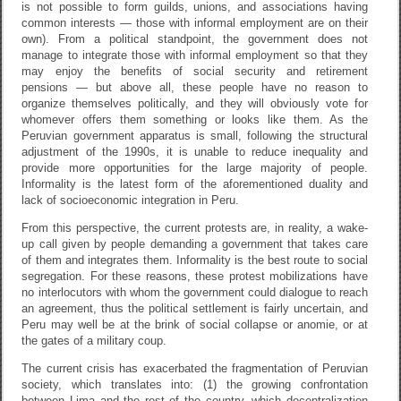
is not possible to form guilds, unions, and associations having
common interests — those with informal employment are on their
own). From a political standpoint, the government does not
manage to integrate those with informal employment so that they
may enjoy the benefits of social security and retirement
pensions — but above all, these people have no reason to
organize themselves politically, and they will obviously vote for
whomever offers them something or looks like them. As the
Peruvian government apparatus is small, following the structural
adjustment of the 1990s, it is unable to reduce inequality and
provide more opportunities for the large majority of people.
Informality is the latest form of the aforementioned duality and
lack of socioeconomic integration in Peru.
From this perspective, the current protests are, in reality, a wake-
up call given by people demanding a government that takes care
of them and integrates them. Informality is the best route to social
segregation. For these reasons, these protest mobilizations have
no interlocutors with whom the government could dialogue to reach
an agreement, thus the political settlement is fairly uncertain, and
Peru may well be at the brink of social collapse or anomie, or at
the gates of a military coup.
The current crisis has exacerbated the fragmentation of Peruvian
society, which translates into: (1) the growing confrontation
between Lima and the rest of the country, which decentralization