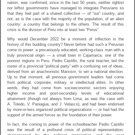
nation, was confirmed, since in the last 50 years, neither rightist
nor leftist governments have managed to integrate Peruvians so
that they feel part of a shared collective — of “our” country, and
not, as is the case with the majority of the population, of an alien
country: a country that belongs to the others. The result of this
crisis is the division of Peru into at least two “Perus”.
Why would December 2022 be a moment of inflection in the
history of this budding country? Never before had such a Peruvian
come to power: a precariously educated, working-class man with a
truly provincial origin — a small town in Cajamarca, one of the
poorest regions in Peru. Pedro Castillo, the rural teacher, led the
roster of a provincial “political party” with a confusing set of ideas,
derived from an anachronistic Marxism, to win a national election.
Up to that moment, all previous government leaders had come
from political, corporate, military, or intellectual elites. In other
words, they had come from socioeconomic sectors enjoying
higher income and post-secondary levels of educational
attainment (though not always from Lima, as was the case with
A. Toledo, V. Paniagua, and J. Velasco), and had been endorsed
by more-or-less organized political organizations — or had had the
support of the armed forces as the foundation of their power.
In fact, the coming to power of the schoolteacher Pedro Castillo
was the result of a profound crisis of political representation,