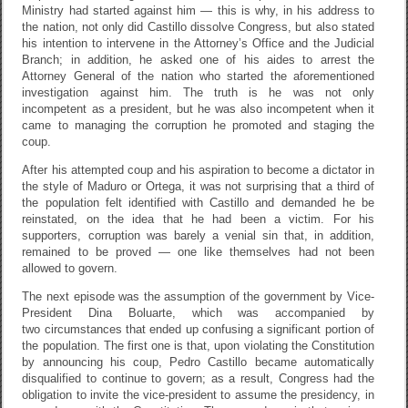
Ministry had started against him — this is why, in his address to
the nation, not only did Castillo dissolve Congress, but also stated
his intention to intervene in the Attorney’s Office and the Judicial
Branch; in addition, he asked one of his aides to arrest the
Attorney General of the nation who started the aforementioned
investigation against him. The truth is he was not only
incompetent as a president, but he was also incompetent when it
came to managing the corruption he promoted and staging the
coup.
After his attempted coup and his aspiration to become a dictator in
the style of Maduro or Ortega, it was not surprising that a third of
the population felt identified with Castillo and demanded he be
reinstated, on the idea that he had been a victim. For his
supporters, corruption was barely a venial sin that, in addition,
remained to be proved — one like themselves had not been
allowed to govern.
The next episode was the assumption of the government by Vice-
President Dina Boluarte, which was accompanied by
two circumstances that ended up confusing a significant portion of
the population. The first one is that, upon violating the Constitution
by announcing his coup, Pedro Castillo became automatically
disqualified to continue to govern; as a result, Congress had the
obligation to invite the vice-president to assume the presidency, in